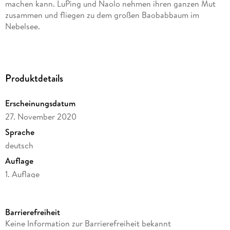
machen kann. LuPing und Naolo nehmen ihren ganzen Mut
zusammen und fliegen zu dem großen Baobabbaum im
Nebelsee.
Ob die beiden es schaffen, mit Hilfe des Zauberbaums die
Freundschaft zwischen Ella und Naolo zu retten?
Produktdetails
Erscheinungsdatum
27. November 2020
Sprache
deutsch
Auflage
1. Auflage
Seitenanzahl
30
Barrierefreiheit
Altersempfehlung
Keine Information zur Barrierefreiheit bekannt