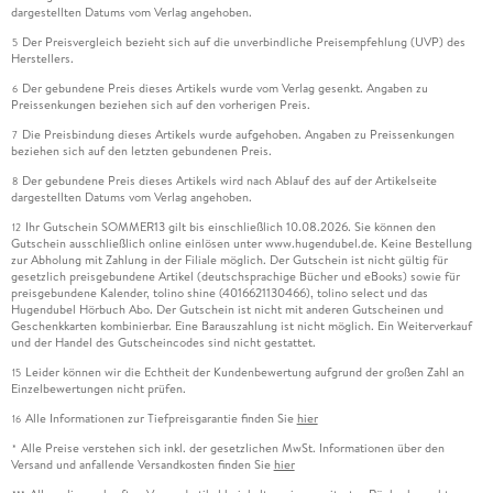
dargestellten Datums vom Verlag angehoben.
Der Preisvergleich bezieht sich auf die unverbindliche Preisempfehlung (UVP) des
5
Herstellers.
Der gebundene Preis dieses Artikels wurde vom Verlag gesenkt. Angaben zu
6
Preissenkungen beziehen sich auf den vorherigen Preis.
Die Preisbindung dieses Artikels wurde aufgehoben. Angaben zu Preissenkungen
7
beziehen sich auf den letzten gebundenen Preis.
Der gebundene Preis dieses Artikels wird nach Ablauf des auf der Artikelseite
8
dargestellten Datums vom Verlag angehoben.
Ihr Gutschein SOMMER13 gilt bis einschließlich 10.08.2026. Sie können den
12
Gutschein ausschließlich online einlösen unter www.hugendubel.de. Keine Bestellung
zur Abholung mit Zahlung in der Filiale möglich. Der Gutschein ist nicht gültig für
gesetzlich preisgebundene Artikel (deutschsprachige Bücher und eBooks) sowie für
preisgebundene Kalender, tolino shine (4016621130466), tolino select und das
Hugendubel Hörbuch Abo. Der Gutschein ist nicht mit anderen Gutscheinen und
Geschenkkarten kombinierbar. Eine Barauszahlung ist nicht möglich. Ein Weiterverkauf
und der Handel des Gutscheincodes sind nicht gestattet.
Leider können wir die Echtheit der Kundenbewertung aufgrund der großen Zahl an
15
Einzelbewertungen nicht prüfen.
Alle Informationen zur Tiefpreisgarantie finden Sie
hier
16
Alle Preise verstehen sich inkl. der gesetzlichen MwSt. Informationen über den
*
Versand und anfallende Versandkosten finden Sie
hier