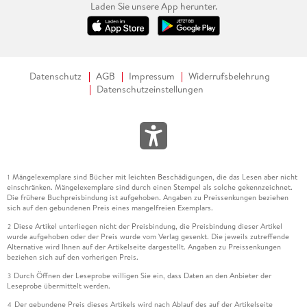
Laden Sie unsere App herunter.
Datenschutz
AGB
Impressum
Widerrufsbelehrung
Datenschutzeinstellungen
Mängelexemplare sind Bücher mit leichten Beschädigungen, die das Lesen aber nicht
1
einschränken. Mängelexemplare sind durch einen Stempel als solche gekennzeichnet.
Die frühere Buchpreisbindung ist aufgehoben. Angaben zu Preissenkungen beziehen
sich auf den gebundenen Preis eines mangelfreien Exemplars.
Diese Artikel unterliegen nicht der Preisbindung, die Preisbindung dieser Artikel
2
wurde aufgehoben oder der Preis wurde vom Verlag gesenkt. Die jeweils zutreffende
Alternative wird Ihnen auf der Artikelseite dargestellt. Angaben zu Preissenkungen
beziehen sich auf den vorherigen Preis.
Durch Öffnen der Leseprobe willigen Sie ein, dass Daten an den Anbieter der
3
Leseprobe übermittelt werden.
Der gebundene Preis dieses Artikels wird nach Ablauf des auf der Artikelseite
4