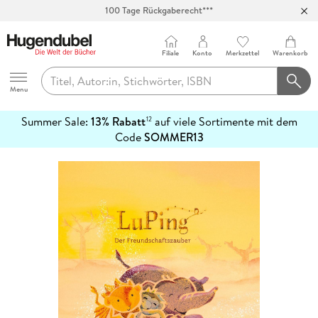
100 Tage Rückgaberecht***
Abholung in über 100 Filialen
Filiale
Konto
Merkzettel
Warenkorb
Hugendubel
Menu
Summer Sale:
13% Rabatt
auf viele Sortimente mit dem
12
mehr
Code
SOMMER13
erfahren