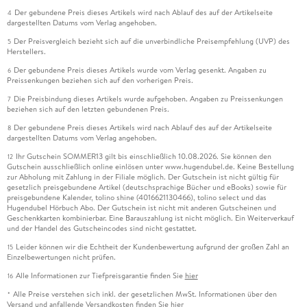
Der gebundene Preis dieses Artikels wird nach Ablauf des auf der Artikelseite
4
dargestellten Datums vom Verlag angehoben.
Der Preisvergleich bezieht sich auf die unverbindliche Preisempfehlung (UVP) des
5
Herstellers.
Der gebundene Preis dieses Artikels wurde vom Verlag gesenkt. Angaben zu
6
Preissenkungen beziehen sich auf den vorherigen Preis.
Die Preisbindung dieses Artikels wurde aufgehoben. Angaben zu Preissenkungen
7
beziehen sich auf den letzten gebundenen Preis.
Der gebundene Preis dieses Artikels wird nach Ablauf des auf der Artikelseite
8
dargestellten Datums vom Verlag angehoben.
Ihr Gutschein SOMMER13 gilt bis einschließlich 10.08.2026. Sie können den
12
Gutschein ausschließlich online einlösen unter www.hugendubel.de. Keine Bestellung
zur Abholung mit Zahlung in der Filiale möglich. Der Gutschein ist nicht gültig für
gesetzlich preisgebundene Artikel (deutschsprachige Bücher und eBooks) sowie für
preisgebundene Kalender, tolino shine (4016621130466), tolino select und das
Hugendubel Hörbuch Abo. Der Gutschein ist nicht mit anderen Gutscheinen und
Geschenkkarten kombinierbar. Eine Barauszahlung ist nicht möglich. Ein Weiterverkauf
und der Handel des Gutscheincodes sind nicht gestattet.
Leider können wir die Echtheit der Kundenbewertung aufgrund der großen Zahl an
15
Einzelbewertungen nicht prüfen.
Alle Informationen zur Tiefpreisgarantie finden Sie
hier
16
Alle Preise verstehen sich inkl. der gesetzlichen MwSt. Informationen über den
*
Versand und anfallende Versandkosten finden Sie
hier