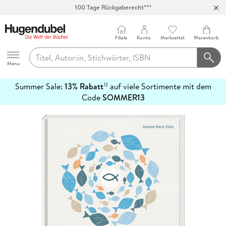
100 Tage Rückgaberecht***
Abholung in über 100 Filialen
Filiale
Konto
Merkzettel
Warenkorb
Hugendubel
Menu
Summer Sale:
13% Rabatt
auf viele Sortimente mit dem
12
mehr
Code
SOMMER13
erfahren