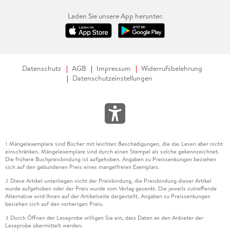
Laden Sie unsere App herunter.
Datenschutz
AGB
Impressum
Widerrufsbelehrung
Datenschutzeinstellungen
Mängelexemplare sind Bücher mit leichten Beschädigungen, die das Lesen aber nicht
1
einschränken. Mängelexemplare sind durch einen Stempel als solche gekennzeichnet.
Die frühere Buchpreisbindung ist aufgehoben. Angaben zu Preissenkungen beziehen
sich auf den gebundenen Preis eines mangelfreien Exemplars.
Diese Artikel unterliegen nicht der Preisbindung, die Preisbindung dieser Artikel
2
wurde aufgehoben oder der Preis wurde vom Verlag gesenkt. Die jeweils zutreffende
Alternative wird Ihnen auf der Artikelseite dargestellt. Angaben zu Preissenkungen
beziehen sich auf den vorherigen Preis.
Durch Öffnen der Leseprobe willigen Sie ein, dass Daten an den Anbieter der
3
Leseprobe übermittelt werden.