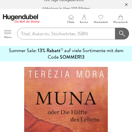
Abholung in über 100 Filialen
Filiale
Konto
Merkzettel
Warenkorb
Hugendubel
Menu
Summer Sale:
13% Rabatt
auf viele Sortimente mit dem
12
mehr
Code
SOMMER13
erfahren