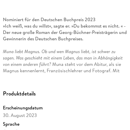
Nominiert für den Deutschen Buchpreis 2023
»Ich weiß, was du willst«, sagte er. »Du bekommst es nicht. « -
Der neue große Roman der Georg-Büchner-Preisträgerin und
Gewinnerin des Deutschen Buchpreises.
Muna liebt Magnus. Ob und wen Magnus liebt, ist schwer zu
sagen. Was geschieht mit einem Leben, das man in Abhängigkeit
von einem anderen führt?
Muna steht vor dem Abitur, als sie
Magnus kennenlernt, Französischlehrer und Fotograf. Mit
ihm verbringt sie eine Nacht. Mit dem Mauerfall
verschwindet er. Erst sieben Jahre später begegnen sich die
beiden wieder und werden ein Paar. Muna glaubt, in der
Produktdetails
Beziehung zu Magnus ihr Zuhause gefunden zu haben. Doch
schon auf der ersten gemeinsamen Reise treten Risse in der
Erscheinungsdatum
Beziehung auf. Im Laufe der Jahre nehmen Kälte,
30. August 2023
Unberechenbarkeit und Gewalt immer nur zu. Doch Muna ist
nicht gewillt aufzugeben. Nominiert für den Deutschen
Sprache
Buchpreis 2023 (Shortlist). Nominiert für den Wilhelm-