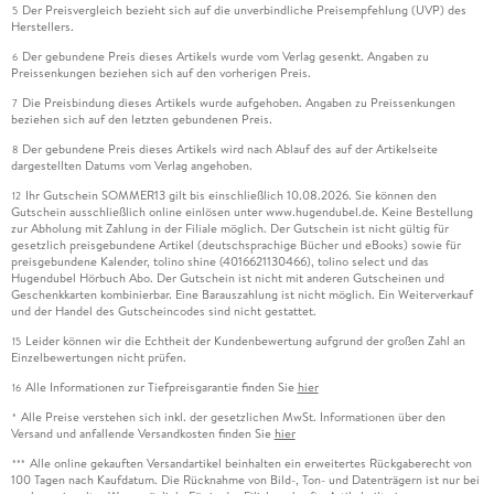
Der Preisvergleich bezieht sich auf die unverbindliche Preisempfehlung (UVP) des
5
Herstellers.
Der gebundene Preis dieses Artikels wurde vom Verlag gesenkt. Angaben zu
6
Preissenkungen beziehen sich auf den vorherigen Preis.
Die Preisbindung dieses Artikels wurde aufgehoben. Angaben zu Preissenkungen
7
beziehen sich auf den letzten gebundenen Preis.
Der gebundene Preis dieses Artikels wird nach Ablauf des auf der Artikelseite
8
dargestellten Datums vom Verlag angehoben.
Ihr Gutschein SOMMER13 gilt bis einschließlich 10.08.2026. Sie können den
12
Gutschein ausschließlich online einlösen unter www.hugendubel.de. Keine Bestellung
zur Abholung mit Zahlung in der Filiale möglich. Der Gutschein ist nicht gültig für
gesetzlich preisgebundene Artikel (deutschsprachige Bücher und eBooks) sowie für
preisgebundene Kalender, tolino shine (4016621130466), tolino select und das
Hugendubel Hörbuch Abo. Der Gutschein ist nicht mit anderen Gutscheinen und
Geschenkkarten kombinierbar. Eine Barauszahlung ist nicht möglich. Ein Weiterverkauf
und der Handel des Gutscheincodes sind nicht gestattet.
Leider können wir die Echtheit der Kundenbewertung aufgrund der großen Zahl an
15
Einzelbewertungen nicht prüfen.
Alle Informationen zur Tiefpreisgarantie finden Sie
hier
16
Alle Preise verstehen sich inkl. der gesetzlichen MwSt. Informationen über den
*
Versand und anfallende Versandkosten finden Sie
hier
Alle online gekauften Versandartikel beinhalten ein erweitertes Rückgaberecht von
***
100 Tagen nach Kaufdatum. Die Rücknahme von Bild-, Ton- und Datenträgern ist nur bei