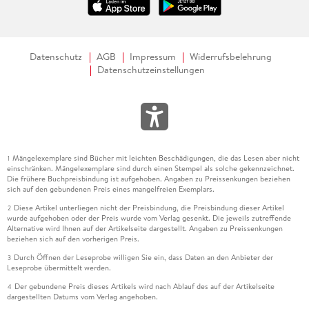
Datenschutz
AGB
Impressum
Widerrufsbelehrung
Datenschutzeinstellungen
Mängelexemplare sind Bücher mit leichten Beschädigungen, die das Lesen aber nicht
1
einschränken. Mängelexemplare sind durch einen Stempel als solche gekennzeichnet.
Die frühere Buchpreisbindung ist aufgehoben. Angaben zu Preissenkungen beziehen
sich auf den gebundenen Preis eines mangelfreien Exemplars.
Diese Artikel unterliegen nicht der Preisbindung, die Preisbindung dieser Artikel
2
wurde aufgehoben oder der Preis wurde vom Verlag gesenkt. Die jeweils zutreffende
Alternative wird Ihnen auf der Artikelseite dargestellt. Angaben zu Preissenkungen
beziehen sich auf den vorherigen Preis.
Durch Öffnen der Leseprobe willigen Sie ein, dass Daten an den Anbieter der
3
Leseprobe übermittelt werden.
Der gebundene Preis dieses Artikels wird nach Ablauf des auf der Artikelseite
4
dargestellten Datums vom Verlag angehoben.