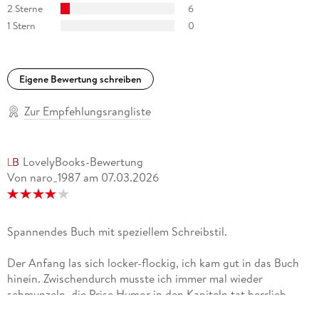
schillernde Reflexe wie unberechenbare Lichtbrechungen. «
2 Sterne
6
Ijoma Mangold / Die Zeit
1 Stern
0
Eigene Bewertung schreiben
Zur Empfehlungsrangliste
LovelyBooks-Bewertung
Von naro_1987
am
07.03.2026
Spannendes Buch mit speziellem Schreibstil.
Der Anfang las sich locker-flockig, ich kam gut in das Buch
hinein. Zwischendurch musste ich immer mal wieder
schmunzeln, die Prise Humor in den Kapiteln tat herrlich
gut.Ich liebe den Schreibstil von der Autorin: Egal wer