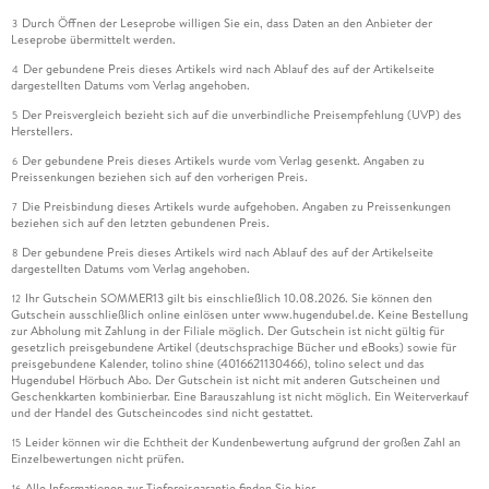
Durch Öffnen der Leseprobe willigen Sie ein, dass Daten an den Anbieter der
3
Leseprobe übermittelt werden.
Der gebundene Preis dieses Artikels wird nach Ablauf des auf der Artikelseite
4
dargestellten Datums vom Verlag angehoben.
Der Preisvergleich bezieht sich auf die unverbindliche Preisempfehlung (UVP) des
5
Herstellers.
Der gebundene Preis dieses Artikels wurde vom Verlag gesenkt. Angaben zu
6
Preissenkungen beziehen sich auf den vorherigen Preis.
Die Preisbindung dieses Artikels wurde aufgehoben. Angaben zu Preissenkungen
7
beziehen sich auf den letzten gebundenen Preis.
Der gebundene Preis dieses Artikels wird nach Ablauf des auf der Artikelseite
8
dargestellten Datums vom Verlag angehoben.
Ihr Gutschein SOMMER13 gilt bis einschließlich 10.08.2026. Sie können den
12
Gutschein ausschließlich online einlösen unter www.hugendubel.de. Keine Bestellung
zur Abholung mit Zahlung in der Filiale möglich. Der Gutschein ist nicht gültig für
gesetzlich preisgebundene Artikel (deutschsprachige Bücher und eBooks) sowie für
preisgebundene Kalender, tolino shine (4016621130466), tolino select und das
Hugendubel Hörbuch Abo. Der Gutschein ist nicht mit anderen Gutscheinen und
Geschenkkarten kombinierbar. Eine Barauszahlung ist nicht möglich. Ein Weiterverkauf
und der Handel des Gutscheincodes sind nicht gestattet.
Leider können wir die Echtheit der Kundenbewertung aufgrund der großen Zahl an
15
Einzelbewertungen nicht prüfen.
Alle Informationen zur Tiefpreisgarantie finden Sie
hier
16