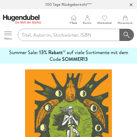
100 Tage Rückgaberecht***
Abholung in über 100 Filialen
Filiale
Konto
Merkzettel
Warenkorb
Hugendubel
Menu
Summer Sale:
13% Rabatt
auf viele Sortimente mit dem
12
mehr
Code
SOMMER13
erfahren