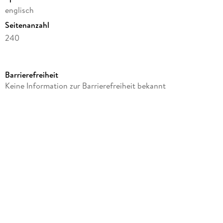
englisch
Seitenanzahl
240
Autor/Autorin
Terry Pratchett
Barrierefreiheit
Verlag/Hersteller
Keine Information zur Barrierefreiheit bekannt
Union Square Gift
Produktart
gebunden
Gewicht
290 g
Größe (L/B/H)
203/134/25 mm
ISBN
9781473205338