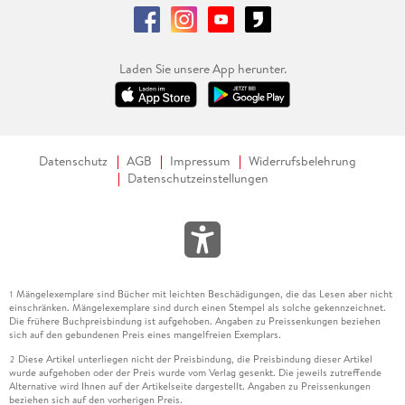
Laden Sie unsere App herunter.
Datenschutz
AGB
Impressum
Widerrufsbelehrung
Datenschutzeinstellungen
Mängelexemplare sind Bücher mit leichten Beschädigungen, die das Lesen aber nicht
1
einschränken. Mängelexemplare sind durch einen Stempel als solche gekennzeichnet.
Die frühere Buchpreisbindung ist aufgehoben. Angaben zu Preissenkungen beziehen
sich auf den gebundenen Preis eines mangelfreien Exemplars.
Diese Artikel unterliegen nicht der Preisbindung, die Preisbindung dieser Artikel
2
wurde aufgehoben oder der Preis wurde vom Verlag gesenkt. Die jeweils zutreffende
Alternative wird Ihnen auf der Artikelseite dargestellt. Angaben zu Preissenkungen
beziehen sich auf den vorherigen Preis.