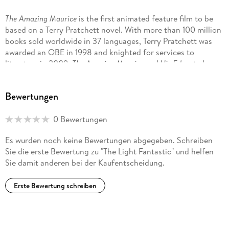
The Amazing Maurice
is the first animated feature film to be
based on a Terry Pratchett novel. With more than 100 million
books sold worldwide in 37 languages, Terry Pratchett was
awarded an OBE in 1998 and knighted for services to
literature in 2009.
The Amazing Maurice and His Educated
Rodents
was the 28th book published in the Discworld®
series of 41 books, and the first primarily written for a
Bewertungen
younger audience, winning the Carnegie Medal in 2001.
0 Bewertungen
Es wurden noch keine Bewertungen abgegeben. Schreiben
Sie die erste Bewertung zu "The Light Fantastic" und helfen
Sie damit anderen bei der Kaufentscheidung.
Erste Bewertung schreiben