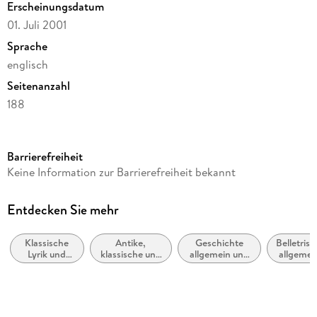
Erscheinungsdatum
01. Juli 2001
Sprache
englisch
Seitenanzahl
188
Reihe
Oxford World's Classics
Barrierefreiheit
Verlag/Hersteller
Keine Information zur Barrierefreiheit bekannt
OUP Oxford
Produktart
Entdecken Sie mehr
gebunden
Klassische
Antike,
Geschichte
Belletristi
Gewicht
Lyrik und
klassische und
allgemein und
allgemei
375 g
Dichtung
mittelalterliche
Weltgeschichte
und
(vor dem 20.
Texte
literarisc
Größe (L/B/H)
Jahrhundert)
nicht na
Genre
222/145/14 mm