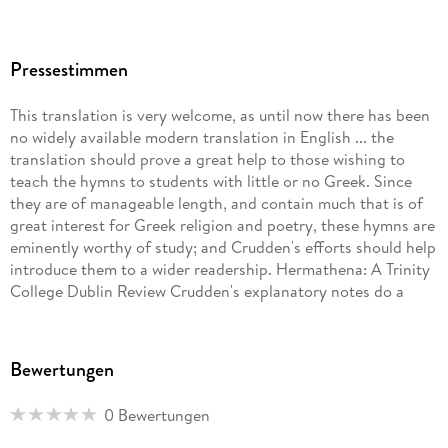
Pressestimmen
This translation is very welcome, as until now there has been
no widely available modern translation in English ... the
translation should prove a great help to those wishing to
teach the hymns to students with little or no Greek. Since
they are of manageable length, and contain much that is of
great interest for Greek religion and poetry, these hymns are
eminently worthy of study; and Crudden's efforts should help
introduce them to a wider readership. Hermathena: A Trinity
College Dublin Review Crudden's explanatory notes do a
good job of conveying a lot of interesting points in a short
space ... at its best Crudden's translation flows smoothly, and
captures something of the movement of the originals.
Bewertungen
Hermathena: A Trinity College Dublin Review The translation
itself is highly readable ... It is the triumph of the English
0 Bewertungen
language and of Crudden's ingenious usage of it that he has
succeeded in squeezing such a different version out of almost