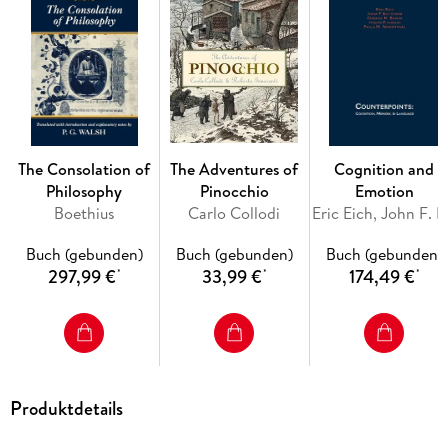
The Consolation of
The Adventures of
Cognition and
Philosophy
Pinocchio
Emotion
Boethius
Carlo Collodi
Eric Eich
Buch (gebunden)
Buch (gebunden)
Buch (gebunden)
297,99 €
33,99 €
174,49 €
*
*
*
Produktdetails