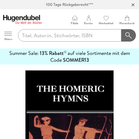
100 Tage Rückgaberecht***
Abholung in über 100 Filialen
Filiale
Konto
Merkzettel
Warenkorb
Hugendubel
Menu
Summer Sale:
13% Rabatt
auf viele Sortimente mit dem
12
mehr
Code
SOMMER13
erfahren