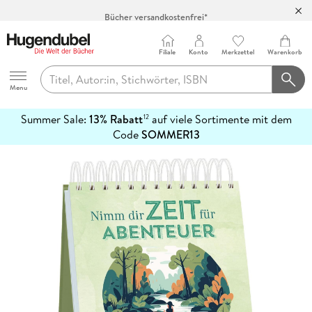
Bücher versandkostenfrei*
100 Tage Rückgaberecht***
Abholung in über 100 Filialen
Filiale
Konto
Merkzettel
Warenkorb
Hugendubel
Menu
Summer Sale:
13% Rabatt
auf viele Sortimente mit dem
12
mehr
Code
SOMMER13
erfahren