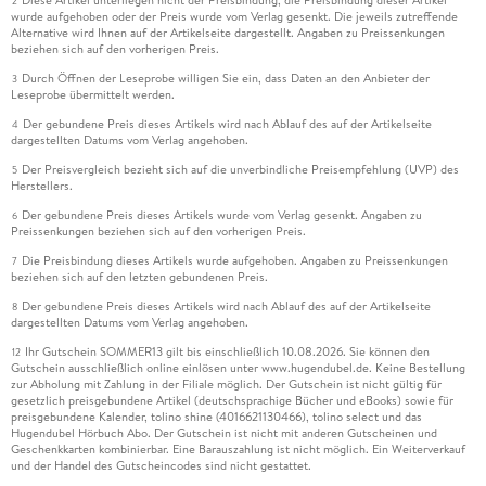
Diese Artikel unterliegen nicht der Preisbindung, die Preisbindung dieser Artikel
2
wurde aufgehoben oder der Preis wurde vom Verlag gesenkt. Die jeweils zutreffende
Alternative wird Ihnen auf der Artikelseite dargestellt. Angaben zu Preissenkungen
beziehen sich auf den vorherigen Preis.
Durch Öffnen der Leseprobe willigen Sie ein, dass Daten an den Anbieter der
3
Leseprobe übermittelt werden.
Der gebundene Preis dieses Artikels wird nach Ablauf des auf der Artikelseite
4
dargestellten Datums vom Verlag angehoben.
Der Preisvergleich bezieht sich auf die unverbindliche Preisempfehlung (UVP) des
5
Herstellers.
Der gebundene Preis dieses Artikels wurde vom Verlag gesenkt. Angaben zu
6
Preissenkungen beziehen sich auf den vorherigen Preis.
Die Preisbindung dieses Artikels wurde aufgehoben. Angaben zu Preissenkungen
7
beziehen sich auf den letzten gebundenen Preis.
Der gebundene Preis dieses Artikels wird nach Ablauf des auf der Artikelseite
8
dargestellten Datums vom Verlag angehoben.
Ihr Gutschein SOMMER13 gilt bis einschließlich 10.08.2026. Sie können den
12
Gutschein ausschließlich online einlösen unter www.hugendubel.de. Keine Bestellung
zur Abholung mit Zahlung in der Filiale möglich. Der Gutschein ist nicht gültig für
gesetzlich preisgebundene Artikel (deutschsprachige Bücher und eBooks) sowie für
preisgebundene Kalender, tolino shine (4016621130466), tolino select und das
Hugendubel Hörbuch Abo. Der Gutschein ist nicht mit anderen Gutscheinen und
Geschenkkarten kombinierbar. Eine Barauszahlung ist nicht möglich. Ein Weiterverkauf
und der Handel des Gutscheincodes sind nicht gestattet.