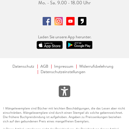
Mo. - Sa. 9.00 - 18.00 Uhr
Laden Sie unsere App herunter.
Datenschutz
AGB
Impressum
Widerrufsbelehrung
Datenschutzeinstellungen
Mängelexemplare sind Bücher mit leichten Beschädigungen, die das Lesen aber nicht
1
einschränken. Mängelexemplare sind durch einen Stempel als solche gekennzeichnet.
Die frühere Buchpreisbindung ist aufgehoben. Angaben zu Preissenkungen beziehen
sich auf den gebundenen Preis eines mangelfreien Exemplars.