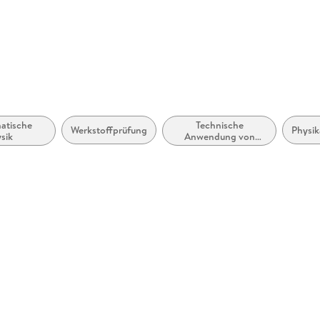
atische
Technische
Werkstoffprüfung
Physik
sik
Anwendung von
Polymeren und
Verbundwerkstoffen