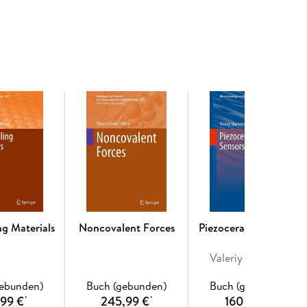
. - Glassy dynamics from mHz to THz. - The dynamic
ecular dynamics and intra-molecular mobility. - The
stals as reveled by dipoles, neutrons and specific
cales: A Molecular Dynamics investigation. - Linear
 dynamics simulations of polymer mechanics using
c heterogeneity in binary glass formers. -
nsity scaling. - The calorimetric glass transition in
- Neutrons, Dipoles and Glass Forming Dynamics:
ring and dielectric spectroscopy results? . -
ttering: two perspectives on molecular
ng Materials
Noncovalent Forces
Piezoceramic Sensors
Valeriy Sharapov
gebunden)
Buch (gebunden)
Buch (gebunden)
,99 €
245,99 €
160,49 €
*
*
*