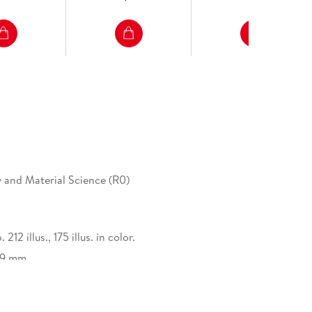
 and Material Science (R0)
. 212 illus., 175 illus. in color.
29 mm
Nature Customer Service Center GmbH,
tz 3, 69115 Heidelberg,
afety@springernature.com