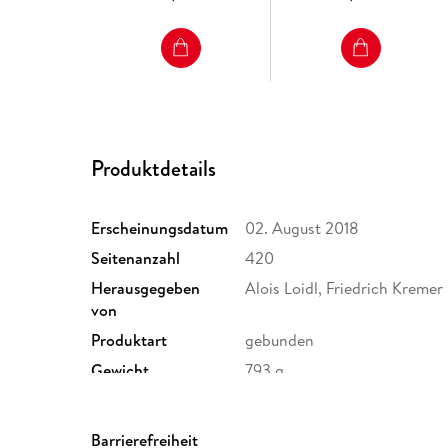
Produktdetails
Erscheinungsdatum
02. August 2018
Seitenanzahl
420
Herausgegeben
Alois Loidl, Friedrich Kremer
von
Produktart
gebunden
Gewicht
793 g
ISBN
9783319727059
Barrierefreiheit