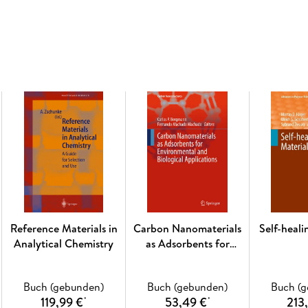
Inhaltsverzeichnis
The scaling of relaxation processes revisited
glass transition as reflected in it s inter-mol
scaling of the molecular dynamics of liquid cry
heat. - Dipolar correlations across the time-s
viscoelasticity of nanocomposites: molecular
LAOS and probe rheology techniques. - Dynami
Dynamics of Debye liquids. - Universality of de
a wide range of frequency and cooling rate. 
What can we learn by comparing neutron scatte
Dielectric spectroscopy and dynamic light sca
reorientation.
Reference Materials in
Carbon Nanomaterials
Self-heali
Analytical Chemistry
as Adsorbents for
Environmental and
Biological Applications
Buch (gebunden)
Buch (gebunden)
Buch (
119,99 €
53,49 €
213
*
*