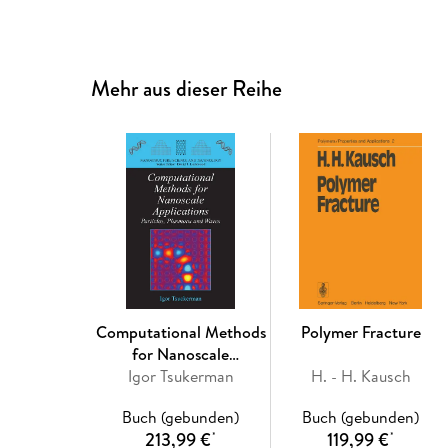
Mehr aus dieser Reihe
Computational Methods
Polymer Fracture
for Nanoscale
Igor Tsukerman
Applications
H. - H. Kausch
Buch (gebunden)
Buch (gebunden)
213,99 €
119,99 €
*
*