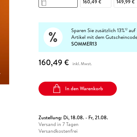
Fremdsprachige Bücher
160,49 €
149,99 €
n Lernhilfen
 Jugendbücher
eiber
Hörbuch Downloads im Bundle
cher
 Vergleich
 Puzzlezubehör
Lernen
New Adult
STABILO
Taschenbücher
hilfen
hriller
 Backen
er
lender
Ratgeber
op
hriller
Romance
Sparen Sie zusätzlich 13%
auf 
12
Sachbücher
Artikel mit dem Gutscheincode
precher:innen
SOMMER13
Science Fiction
Fremdsprachige Bücher
160,49 €
inkl. Mwst.
In den Warenkorb
Zustellung:
Di, 18.08. - Fr, 21.08.
Versand in 7 Tagen
Versandkostenfrei