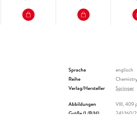
Sprache
englisch
Reihe
Chemistry
Verlag/Hersteller
Springer
Abbildungen
VIII, 409 p
Größe (L/B/H)
241/160/
Herstelleradresse
Springer 
Europapla
ProductS