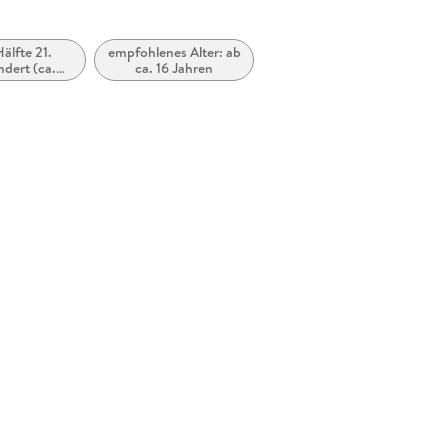
Hälfte 21.
empfohlenes Alter: ab
dert (ca.
ca. 16 Jahren
 ca. 2050)