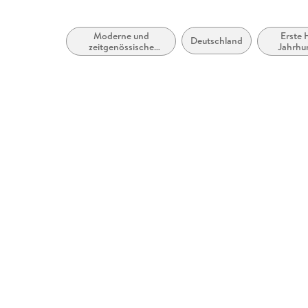
Moderne und
Erste 
Deutschland
zeitgenössische
Jahrhun
Belletristik: allgemein
2000 bis
und literarisch