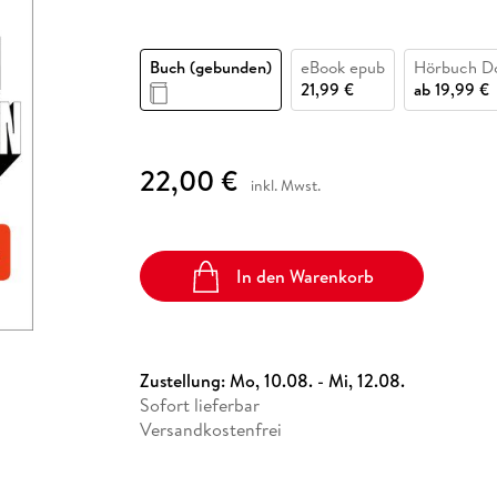
Fremdsprachige Bücher
n Lernhilfen
 Jugendbücher
eiber
Hörbuch Downloads im Bundle
cher
 Vergleich
 Puzzlezubehör
Lernen
New Adult
STABILO
Taschenbücher
hilfen
hriller
 Backen
er
lender
Ratgeber
Buch (gebunden)
eBook epub
Hörbuch D
op
21,99 €
ab
19,99 €
hriller
Romance
Sachbücher
precher:innen
Science Fiction
22,00 €
inkl. Mwst.
Fremdsprachige Bücher
In den Warenkorb
Zustellung:
Mo, 10.08. - Mi, 12.08.
Sofort lieferbar
Versandkostenfrei