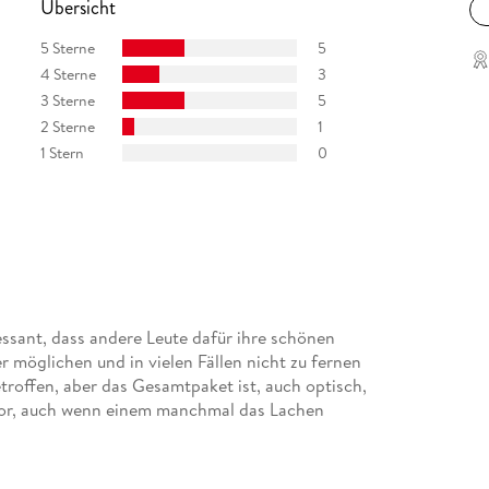
Übersicht
5 Sterne
5
4 Sterne
3
3 Sterne
5
2 Sterne
1
1 Stern
0
essant, dass andere Leute dafür ihre schönen
r möglichen und in vielen Fällen nicht zu fernen
troffen, aber das Gesamtpaket ist, auch optisch,
mor, auch wenn einem manchmal das Lachen