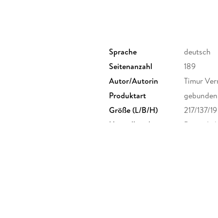
Sprache
deutsch
Seitenanzahl
189
Autor/Autorin
Timur Ve
Produktart
gebunden
Größe (L/B/H)
217/137/1
Herstelleradresse
Bastei Lü
produktsi