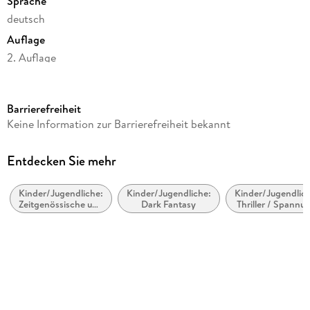
Sprache
deutsch
Auflage
2. Auflage
Seitenanzahl
514
Barrierefreiheit
Altersempfehlung
Keine Information zur Barrierefreiheit bekannt
ab 12 Jahre
Reihe
Entdecken Sie mehr
Nephilim Hunter, 3
Kinder/Jugendliche:
Kinder/Jugendliche:
Kinder/Jugendlich
Autor/Autorin
Zeitgenössische und
Dark Fantasy
Thriller / Spannu
Tom Alex
Urban Fantasy
Verlag/Hersteller
BoD - Books on Demand
Produktart
gebunden