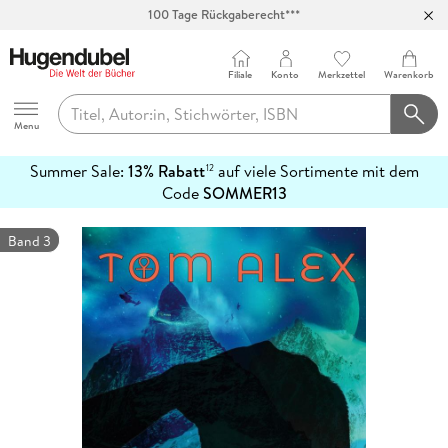
100 Tage Rückgaberecht***
Abholung in über 100 Filialen
Filiale
Konto
Merkzettel
Warenkorb
Hugendubel
Menu
Summer Sale:
13% Rabatt
auf viele Sortimente mit dem
12
mehr
Code
SOMMER13
erfahren
Band 3