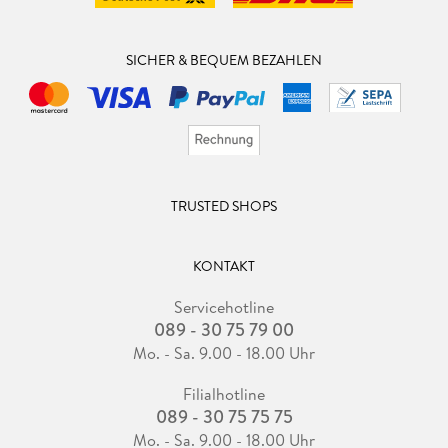
dann macht das Lesen richtig Spaß.
Ich persönlich hatte wieder ein Lesehighlight der Extraklasse
SICHER & BEQUEM BEZAHLEN
und kann diese Reihe nur absolut empfehlen!
5 Sterne? Aber klar! Denn diese hochspannende Story muss
wirklich belohnt werden.
TRUSTED SHOPS
KONTAKT
Servicehotline
089 - 30 75 79 00
Mo. - Sa. 9.00 - 18.00 Uhr
Filialhotline
089 - 30 75 75 75
Mo. - Sa. 9.00 - 18.00 Uhr