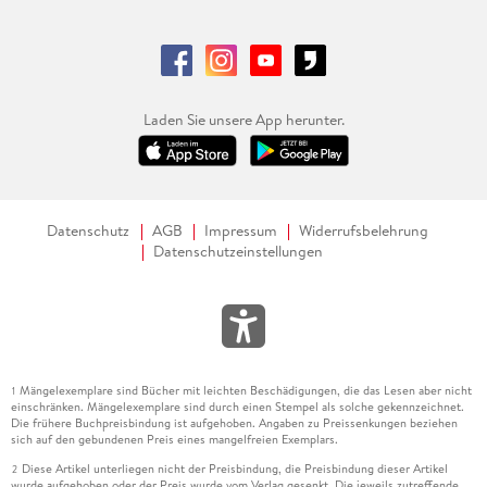
Laden Sie unsere App herunter.
Datenschutz
AGB
Impressum
Widerrufsbelehrung
Datenschutzeinstellungen
Mängelexemplare sind Bücher mit leichten Beschädigungen, die das Lesen aber nicht
1
einschränken. Mängelexemplare sind durch einen Stempel als solche gekennzeichnet.
Die frühere Buchpreisbindung ist aufgehoben. Angaben zu Preissenkungen beziehen
sich auf den gebundenen Preis eines mangelfreien Exemplars.
Diese Artikel unterliegen nicht der Preisbindung, die Preisbindung dieser Artikel
2
wurde aufgehoben oder der Preis wurde vom Verlag gesenkt. Die jeweils zutreffende