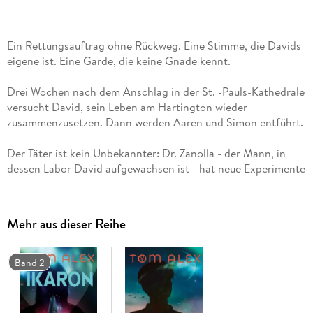
Ein Rettungsauftrag ohne Rückweg. Eine Stimme, die Davids
eigene ist. Eine Garde, die keine Gnade kennt.
Drei Wochen nach dem Anschlag in der St. -Pauls-Kathedrale
versucht David, sein Leben am Hartington wieder
zusammenzusetzen. Dann werden Aaren und Simon entführt.
Der Täter ist kein Unbekannter: Dr. Zanolla - der Mann, in
dessen Labor David aufgewachsen ist - hat neue Experimente
begonnen. An Aaren und Simon.
David sieht rot. Gemeinsam mit dem Ikarer Nathaniel plant
Mehr aus dieser Reihe
er eine gewagte Rettungsmission ins Herz der Schwarzen
Garde - einer paramilitärischen Eingreiftruppe unter der
eiskalten Colonel Shen. Söldner. Transgenetische
Band 2
Experimente. Und Luca, der David aus den Laboren kennt.
Aber die größte Gefahr lauert nicht draußen.