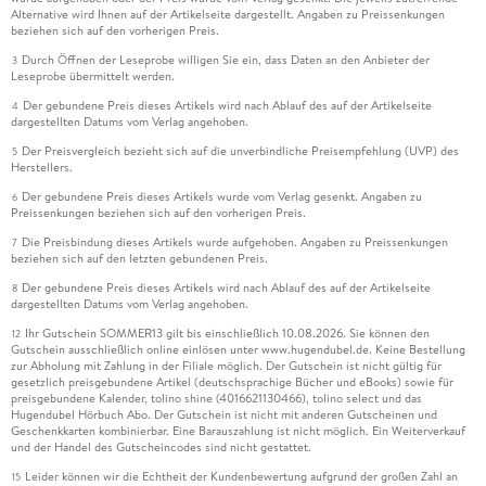
Alternative wird Ihnen auf der Artikelseite dargestellt. Angaben zu Preissenkungen
beziehen sich auf den vorherigen Preis.
Durch Öffnen der Leseprobe willigen Sie ein, dass Daten an den Anbieter der
3
Leseprobe übermittelt werden.
Der gebundene Preis dieses Artikels wird nach Ablauf des auf der Artikelseite
4
dargestellten Datums vom Verlag angehoben.
Der Preisvergleich bezieht sich auf die unverbindliche Preisempfehlung (UVP) des
5
Herstellers.
Der gebundene Preis dieses Artikels wurde vom Verlag gesenkt. Angaben zu
6
Preissenkungen beziehen sich auf den vorherigen Preis.
Die Preisbindung dieses Artikels wurde aufgehoben. Angaben zu Preissenkungen
7
beziehen sich auf den letzten gebundenen Preis.
Der gebundene Preis dieses Artikels wird nach Ablauf des auf der Artikelseite
8
dargestellten Datums vom Verlag angehoben.
Ihr Gutschein SOMMER13 gilt bis einschließlich 10.08.2026. Sie können den
12
Gutschein ausschließlich online einlösen unter www.hugendubel.de. Keine Bestellung
zur Abholung mit Zahlung in der Filiale möglich. Der Gutschein ist nicht gültig für
gesetzlich preisgebundene Artikel (deutschsprachige Bücher und eBooks) sowie für
preisgebundene Kalender, tolino shine (4016621130466), tolino select und das
Hugendubel Hörbuch Abo. Der Gutschein ist nicht mit anderen Gutscheinen und
Geschenkkarten kombinierbar. Eine Barauszahlung ist nicht möglich. Ein Weiterverkauf
und der Handel des Gutscheincodes sind nicht gestattet.
Leider können wir die Echtheit der Kundenbewertung aufgrund der großen Zahl an
15