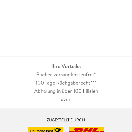
es eigentlich gar nicht erwarten nach Band 2 und dem
Anschlag nun weiter zu lesen. Diese fantatische Bücherreihe
vom Autoren-Duo Alex Thomas hat wie einen magischen
Sog, der die Leser ans Buch bindet. Hier muss ich dazu aber
auch sagen, das ich großer Fan der Lux-Domini-Reihe bin und
daher ist mir natürlich auch der Satz am Anfang: "Umbra
Sumus - Schatten sind wir" doch sehr geläufig.
Auch Band 3 verspricht dem Leser atemlose Spannung und
ich dachte, jetzt erfährt der begeisterte Leser alles.... - aber
Ihre Vorteile:
weit gefehlt. denn am Ende steht der Satz: das Abenteuer
Bücher versandkostenfrei*
geht weiter! Einerseits eine große Freunde, das die Reihe mit
diesem Buch noch nicht zu Ende ist... aber eigentlich mag ich
100 Tage Rückgaberecht***
ja keine Cliffhanger... also eigentlich.... wann geht es weiter?
Abholung in über 100 Filialen
uvm.
Fazit:
Wieder ein genialer Teil dieser tollen Buchreihe, die mit
ZUGESTELLT DURCH
Nephelim Hunter ihren Anfang hat. Ich würde jedem
interessierten Leser empfehlen bei Band 2 zu starten. Denn