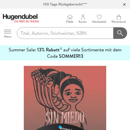
100 Tage Rückgaberecht***
Abholung in über 100 Filialen
Filiale
Konto
Merkzettel
Warenkorb
Hugendubel
Menu
Summer Sale:
13% Rabatt
auf viele Sortimente mit dem
12
mehr
Code
SOMMER13
erfahren