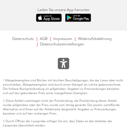
Laden Sie unsere App herunter.
Datenschutz
AGB
Impressum
Widerrufsbelehrung
Datenschutzeinstellungen
Mängelexemplare sind Bücher mit leichten Beschädigungen, die das Lesen aber nicht
1
einschränken. Mängelexemplare sind durch einen Stempel als solche gekennzeichnet.
Die frühere Buchpreisbindung ist aufgehoben. Angaben zu Preissenkungen beziehen
sich auf den gebundenen Preis eines mangelfreien Exemplars.
Diese Artikel unterliegen nicht der Preisbindung, die Preisbindung dieser Artikel
2
wurde aufgehoben oder der Preis wurde vom Verlag gesenkt. Die jeweils zutreffende
Alternative wird Ihnen auf der Artikelseite dargestellt. Angaben zu Preissenkungen
beziehen sich auf den vorherigen Preis.
Durch Öffnen der Leseprobe willigen Sie ein, dass Daten an den Anbieter der
3
Leseprobe übermittelt werden.