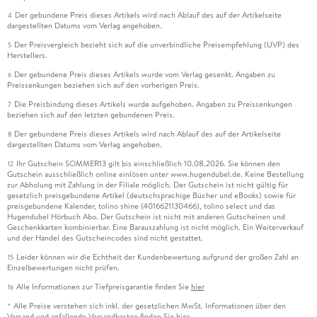
Der gebundene Preis dieses Artikels wird nach Ablauf des auf der Artikelseite
4
dargestellten Datums vom Verlag angehoben.
Der Preisvergleich bezieht sich auf die unverbindliche Preisempfehlung (UVP) des
5
Herstellers.
Der gebundene Preis dieses Artikels wurde vom Verlag gesenkt. Angaben zu
6
Preissenkungen beziehen sich auf den vorherigen Preis.
Die Preisbindung dieses Artikels wurde aufgehoben. Angaben zu Preissenkungen
7
beziehen sich auf den letzten gebundenen Preis.
Der gebundene Preis dieses Artikels wird nach Ablauf des auf der Artikelseite
8
dargestellten Datums vom Verlag angehoben.
Ihr Gutschein SOMMER13 gilt bis einschließlich 10.08.2026. Sie können den
12
Gutschein ausschließlich online einlösen unter www.hugendubel.de. Keine Bestellung
zur Abholung mit Zahlung in der Filiale möglich. Der Gutschein ist nicht gültig für
gesetzlich preisgebundene Artikel (deutschsprachige Bücher und eBooks) sowie für
preisgebundene Kalender, tolino shine (4016621130466), tolino select und das
Hugendubel Hörbuch Abo. Der Gutschein ist nicht mit anderen Gutscheinen und
Geschenkkarten kombinierbar. Eine Barauszahlung ist nicht möglich. Ein Weiterverkauf
und der Handel des Gutscheincodes sind nicht gestattet.
Leider können wir die Echtheit der Kundenbewertung aufgrund der großen Zahl an
15
Einzelbewertungen nicht prüfen.
Alle Informationen zur Tiefpreisgarantie finden Sie
hier
16
Alle Preise verstehen sich inkl. der gesetzlichen MwSt. Informationen über den
*
Versand und anfallende Versandkosten finden Sie
hier