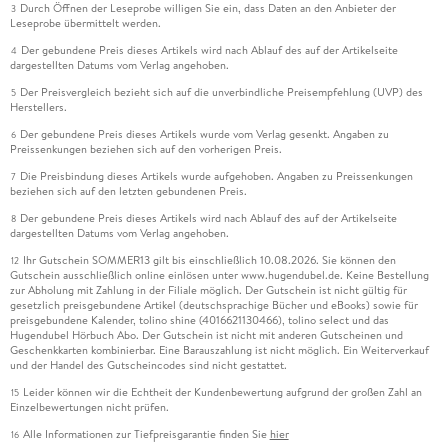
Durch Öffnen der Leseprobe willigen Sie ein, dass Daten an den Anbieter der
3
Leseprobe übermittelt werden.
Der gebundene Preis dieses Artikels wird nach Ablauf des auf der Artikelseite
4
dargestellten Datums vom Verlag angehoben.
Der Preisvergleich bezieht sich auf die unverbindliche Preisempfehlung (UVP) des
5
Herstellers.
Der gebundene Preis dieses Artikels wurde vom Verlag gesenkt. Angaben zu
6
Preissenkungen beziehen sich auf den vorherigen Preis.
Die Preisbindung dieses Artikels wurde aufgehoben. Angaben zu Preissenkungen
7
beziehen sich auf den letzten gebundenen Preis.
Der gebundene Preis dieses Artikels wird nach Ablauf des auf der Artikelseite
8
dargestellten Datums vom Verlag angehoben.
Ihr Gutschein SOMMER13 gilt bis einschließlich 10.08.2026. Sie können den
12
Gutschein ausschließlich online einlösen unter www.hugendubel.de. Keine Bestellung
zur Abholung mit Zahlung in der Filiale möglich. Der Gutschein ist nicht gültig für
gesetzlich preisgebundene Artikel (deutschsprachige Bücher und eBooks) sowie für
preisgebundene Kalender, tolino shine (4016621130466), tolino select und das
Hugendubel Hörbuch Abo. Der Gutschein ist nicht mit anderen Gutscheinen und
Geschenkkarten kombinierbar. Eine Barauszahlung ist nicht möglich. Ein Weiterverkauf
und der Handel des Gutscheincodes sind nicht gestattet.
Leider können wir die Echtheit der Kundenbewertung aufgrund der großen Zahl an
15
Einzelbewertungen nicht prüfen.
Alle Informationen zur Tiefpreisgarantie finden Sie
hier
16