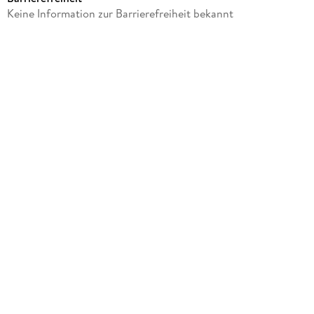
Verlag/Hersteller
Keine Information zur Barrierefreiheit bekannt
University Press of Mississippi
Produktart
gebunden
Gewicht
617 g
Größe (L/B/H)
215/157/27 mm
ISBN
9781578065646