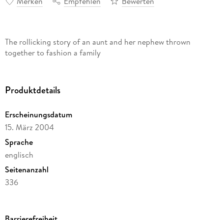
Merken
Empfehlen
Bewerten
The rollicking story of an aunt and her nephew thrown
together to fashion a family
Produktdetails
Erscheinungsdatum
15. März 2004
Sprache
englisch
Seitenanzahl
336
Autor/Autorin
Valerie Vogrin
Barrierefreiheit