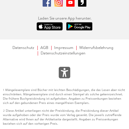
Laden Sie unsere App herunter.
Datenschutz
AGB
Impressum
Widerrufsbelehrung
Datenschutzeinstellungen
Mängelexemplare sind Bücher mit leichten Beschädigungen, die das Lesen aber nicht
1
einschränken. Mängelexemplare sind durch einen Stempel als solche gekennzeichnet.
Die frühere Buchpreisbindung ist aufgehoben. Angaben zu Preissenkungen beziehen
sich auf den gebundenen Preis eines mangelfreien Exemplars.
Diese Artikel unterliegen nicht der Preisbindung, die Preisbindung dieser Artikel
2
wurde aufgehoben oder der Preis wurde vom Verlag gesenkt. Die jeweils zutreffende
Alternative wird Ihnen auf der Artikelseite dargestellt. Angaben zu Preissenkungen
beziehen sich auf den vorherigen Preis.