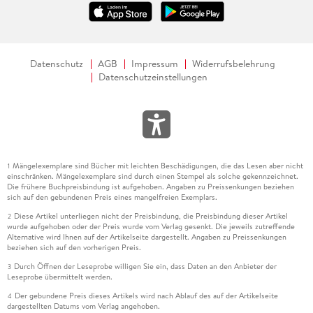
Datenschutz
AGB
Impressum
Widerrufsbelehrung
Datenschutzeinstellungen
Mängelexemplare sind Bücher mit leichten Beschädigungen, die das Lesen aber nicht
1
einschränken. Mängelexemplare sind durch einen Stempel als solche gekennzeichnet.
Die frühere Buchpreisbindung ist aufgehoben. Angaben zu Preissenkungen beziehen
sich auf den gebundenen Preis eines mangelfreien Exemplars.
Diese Artikel unterliegen nicht der Preisbindung, die Preisbindung dieser Artikel
2
wurde aufgehoben oder der Preis wurde vom Verlag gesenkt. Die jeweils zutreffende
Alternative wird Ihnen auf der Artikelseite dargestellt. Angaben zu Preissenkungen
beziehen sich auf den vorherigen Preis.
Durch Öffnen der Leseprobe willigen Sie ein, dass Daten an den Anbieter der
3
Leseprobe übermittelt werden.
Der gebundene Preis dieses Artikels wird nach Ablauf des auf der Artikelseite
4
dargestellten Datums vom Verlag angehoben.