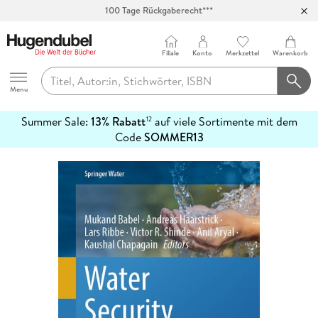
100 Tage Rückgaberecht***
Abholung in über 100 Filialen
Filiale
Konto
Merkzettel
Warenkorb
Hugendubel
Menu
Summer Sale:
13% Rabatt
auf viele Sortimente mit dem
12
mehr
Code
SOMMER13
erfahren