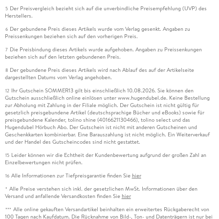
Der Preisvergleich bezieht sich auf die unverbindliche Preisempfehlung (UVP) des
5
Herstellers.
Der gebundene Preis dieses Artikels wurde vom Verlag gesenkt. Angaben zu
6
Preissenkungen beziehen sich auf den vorherigen Preis.
Die Preisbindung dieses Artikels wurde aufgehoben. Angaben zu Preissenkungen
7
beziehen sich auf den letzten gebundenen Preis.
Der gebundene Preis dieses Artikels wird nach Ablauf des auf der Artikelseite
8
dargestellten Datums vom Verlag angehoben.
Ihr Gutschein SOMMER13 gilt bis einschließlich 10.08.2026. Sie können den
12
Gutschein ausschließlich online einlösen unter www.hugendubel.de. Keine Bestellung
zur Abholung mit Zahlung in der Filiale möglich. Der Gutschein ist nicht gültig für
gesetzlich preisgebundene Artikel (deutschsprachige Bücher und eBooks) sowie für
preisgebundene Kalender, tolino shine (4016621130466), tolino select und das
Hugendubel Hörbuch Abo. Der Gutschein ist nicht mit anderen Gutscheinen und
Geschenkkarten kombinierbar. Eine Barauszahlung ist nicht möglich. Ein Weiterverkauf
und der Handel des Gutscheincodes sind nicht gestattet.
Leider können wir die Echtheit der Kundenbewertung aufgrund der großen Zahl an
15
Einzelbewertungen nicht prüfen.
Alle Informationen zur Tiefpreisgarantie finden Sie
hier
16
Alle Preise verstehen sich inkl. der gesetzlichen MwSt. Informationen über den
*
Versand und anfallende Versandkosten finden Sie
hier
Alle online gekauften Versandartikel beinhalten ein erweitertes Rückgaberecht von
***
100 Tagen nach Kaufdatum. Die Rücknahme von Bild-, Ton- und Datenträgern ist nur bei