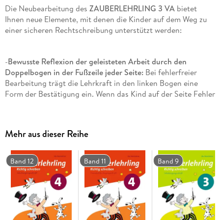
Die Neubearbeitung des
ZAUBERLEHRLING 3 VA
bietet
Ihnen neue Elemente, mit denen die Kinder auf dem Weg zu
einer sicheren Rechtschreibung unterstützt werden:
-
Bewusste Reflexion der geleisteten Arbeit durch den
Doppelbogen in der Fußzeile jeder Seite:
Bei fehlerfreier
Bearbeitung trägt die Lehrkraft in den linken Bogen eine
Form der Bestätigung ein. Wenn das Kind auf der Seite Fehler
gemacht hat, trägt die Lehrkraft in den linken Bogen die
Anzahl der Fehler ein, in den rechten trägt das Kind die Zahl
der Fehler ein, die es selbst gefunden hat. Beim Anstreichen
Mehr aus dieser Reihe
der Fehler kann die Lehrkraft differenziert vorgehen: Bei
leistungsstärkeren Schülerinnen und Schülern kann sie den
Fehler am Rand, bei leistungsschwächeren Kindern direkt
Band 12
Band 11
Band 9
hinter dem Wort markieren. Nun kann das Kind den Fehler
mit seiner Lieblingsfarbe berichtigen. Das Symbol des
Doppelbogens wird in der Umschlagklappe vorn erläutert.