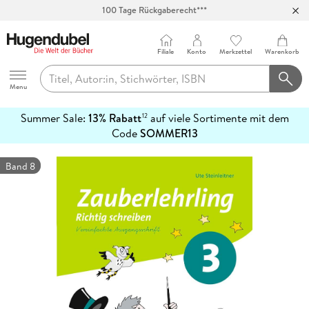
100 Tage Rückgaberecht***
Abholung in über 100 Filialen
Filiale
Konto
Merkzettel
Warenkorb
Hugendubel
Menu
Summer Sale:
13% Rabatt
auf viele Sortimente mit dem
12
mehr
Code
SOMMER13
erfahren
Band 8