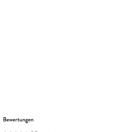
Gewicht
275 g
Größe (L/B/H)
304/209/8 mm
ISBN
9783425013022
Herstelleradresse
Westermann Bildungsmedien Verlag GmbH, Georg-
Westermann-Allee 66, 38104 Braunschweig,
Produktsicherheit, service@westermann.de
Bewertungen