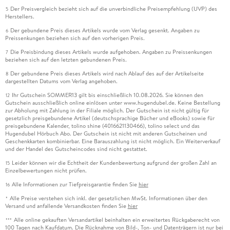
Der Preisvergleich bezieht sich auf die unverbindliche Preisempfehlung (UVP) des
5
Herstellers.
Der gebundene Preis dieses Artikels wurde vom Verlag gesenkt. Angaben zu
6
Preissenkungen beziehen sich auf den vorherigen Preis.
Die Preisbindung dieses Artikels wurde aufgehoben. Angaben zu Preissenkungen
7
beziehen sich auf den letzten gebundenen Preis.
Der gebundene Preis dieses Artikels wird nach Ablauf des auf der Artikelseite
8
dargestellten Datums vom Verlag angehoben.
Ihr Gutschein SOMMER13 gilt bis einschließlich 10.08.2026. Sie können den
12
Gutschein ausschließlich online einlösen unter www.hugendubel.de. Keine Bestellung
zur Abholung mit Zahlung in der Filiale möglich. Der Gutschein ist nicht gültig für
gesetzlich preisgebundene Artikel (deutschsprachige Bücher und eBooks) sowie für
preisgebundene Kalender, tolino shine (4016621130466), tolino select und das
Hugendubel Hörbuch Abo. Der Gutschein ist nicht mit anderen Gutscheinen und
Geschenkkarten kombinierbar. Eine Barauszahlung ist nicht möglich. Ein Weiterverkauf
und der Handel des Gutscheincodes sind nicht gestattet.
Leider können wir die Echtheit der Kundenbewertung aufgrund der großen Zahl an
15
Einzelbewertungen nicht prüfen.
Alle Informationen zur Tiefpreisgarantie finden Sie
hier
16
Alle Preise verstehen sich inkl. der gesetzlichen MwSt. Informationen über den
*
Versand und anfallende Versandkosten finden Sie
hier
Alle online gekauften Versandartikel beinhalten ein erweitertes Rückgaberecht von
***
100 Tagen nach Kaufdatum. Die Rücknahme von Bild-, Ton- und Datenträgern ist nur bei