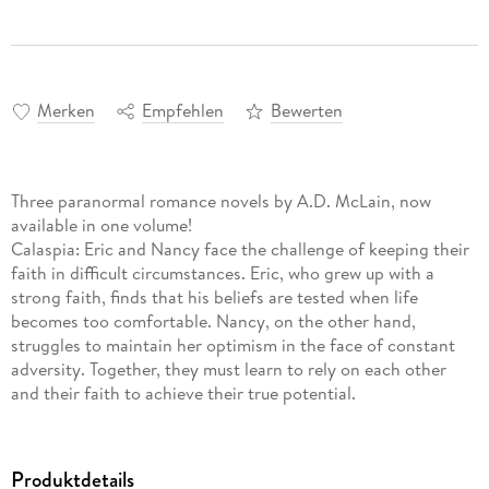
Merken
Empfehlen
Bewerten
Three paranormal romance novels by A.D. McLain, now
available in one volume!
Calaspia: Eric and Nancy face the challenge of keeping their
faith in difficult circumstances. Eric, who grew up with a
strong faith, finds that his beliefs are tested when life
becomes too comfortable. Nancy, on the other hand,
struggles to maintain her optimism in the face of constant
adversity. Together, they must learn to rely on each other
and their faith to achieve their true potential.
Psy Touch: In a world where people gained the ability to
physically influence others with a thought after the Psy
Storm, Lexy prefers to wear an inhibitor headband that
Produktdetails
blocks all psy ability, while Jared embraces their natural gifts.