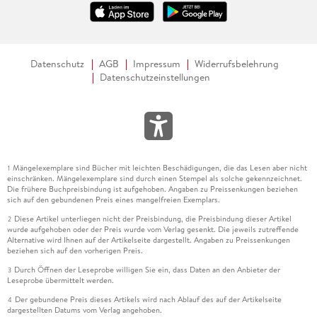
Datenschutz
AGB
Impressum
Widerrufsbelehrung
Datenschutzeinstellungen
Mängelexemplare sind Bücher mit leichten Beschädigungen, die das Lesen aber nicht
1
einschränken. Mängelexemplare sind durch einen Stempel als solche gekennzeichnet.
Die frühere Buchpreisbindung ist aufgehoben. Angaben zu Preissenkungen beziehen
sich auf den gebundenen Preis eines mangelfreien Exemplars.
Diese Artikel unterliegen nicht der Preisbindung, die Preisbindung dieser Artikel
2
wurde aufgehoben oder der Preis wurde vom Verlag gesenkt. Die jeweils zutreffende
Alternative wird Ihnen auf der Artikelseite dargestellt. Angaben zu Preissenkungen
beziehen sich auf den vorherigen Preis.
Durch Öffnen der Leseprobe willigen Sie ein, dass Daten an den Anbieter der
3
Leseprobe übermittelt werden.
Der gebundene Preis dieses Artikels wird nach Ablauf des auf der Artikelseite
4
dargestellten Datums vom Verlag angehoben.