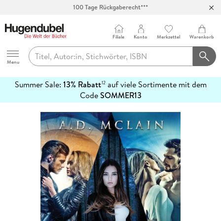
100 Tage Rückgaberecht***
Abholung in über 100 Filialen
Filiale
Konto
Merkzettel
Warenkorb
Hugendubel
Menu
Summer Sale:
13% Rabatt
auf viele Sortimente mit dem
12
mehr
Code
SOMMER13
erfahren