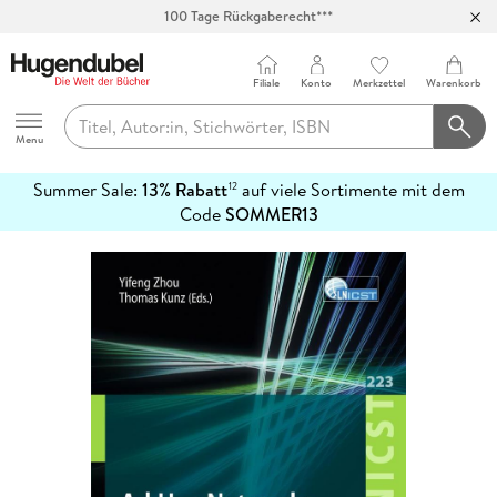
100 Tage Rückgaberecht***
Abholung in über 100 Filialen
Filiale
Konto
Merkzettel
Warenkorb
Hugendubel
Menu
Summer Sale:
13% Rabatt
auf viele Sortimente mit dem
12
mehr
Code
SOMMER13
erfahren