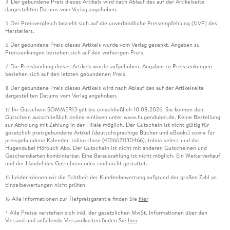
Der gebundene Preis dieses Artikels wird nach Ablauf des auf der Artikelseite
4
dargestellten Datums vom Verlag angehoben.
Der Preisvergleich bezieht sich auf die unverbindliche Preisempfehlung (UVP) des
5
Herstellers.
Der gebundene Preis dieses Artikels wurde vom Verlag gesenkt. Angaben zu
6
Preissenkungen beziehen sich auf den vorherigen Preis.
Die Preisbindung dieses Artikels wurde aufgehoben. Angaben zu Preissenkungen
7
beziehen sich auf den letzten gebundenen Preis.
Der gebundene Preis dieses Artikels wird nach Ablauf des auf der Artikelseite
8
dargestellten Datums vom Verlag angehoben.
Ihr Gutschein SOMMER13 gilt bis einschließlich 10.08.2026. Sie können den
12
Gutschein ausschließlich online einlösen unter www.hugendubel.de. Keine Bestellung
zur Abholung mit Zahlung in der Filiale möglich. Der Gutschein ist nicht gültig für
gesetzlich preisgebundene Artikel (deutschsprachige Bücher und eBooks) sowie für
preisgebundene Kalender, tolino shine (4016621130466), tolino select und das
Hugendubel Hörbuch Abo. Der Gutschein ist nicht mit anderen Gutscheinen und
Geschenkkarten kombinierbar. Eine Barauszahlung ist nicht möglich. Ein Weiterverkauf
und der Handel des Gutscheincodes sind nicht gestattet.
Leider können wir die Echtheit der Kundenbewertung aufgrund der großen Zahl an
15
Einzelbewertungen nicht prüfen.
Alle Informationen zur Tiefpreisgarantie finden Sie
hier
16
Alle Preise verstehen sich inkl. der gesetzlichen MwSt. Informationen über den
*
Versand und anfallende Versandkosten finden Sie
hier