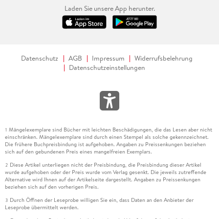
Laden Sie unsere App herunter.
Datenschutz
AGB
Impressum
Widerrufsbelehrung
Datenschutzeinstellungen
Mängelexemplare sind Bücher mit leichten Beschädigungen, die das Lesen aber nicht
1
einschränken. Mängelexemplare sind durch einen Stempel als solche gekennzeichnet.
Die frühere Buchpreisbindung ist aufgehoben. Angaben zu Preissenkungen beziehen
sich auf den gebundenen Preis eines mangelfreien Exemplars.
Diese Artikel unterliegen nicht der Preisbindung, die Preisbindung dieser Artikel
2
wurde aufgehoben oder der Preis wurde vom Verlag gesenkt. Die jeweils zutreffende
Alternative wird Ihnen auf der Artikelseite dargestellt. Angaben zu Preissenkungen
beziehen sich auf den vorherigen Preis.
Durch Öffnen der Leseprobe willigen Sie ein, dass Daten an den Anbieter der
3
Leseprobe übermittelt werden.