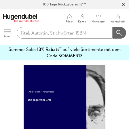
100 Tage Rückgaberecht***
Abholung in über 100 Filialen
Filiale
Konto
Merkzettel
Warenkorb
Hugendubel
Menu
Summer Sale:
13% Rabatt
auf viele Sortimente mit dem
12
mehr
Code
SOMMER13
erfahren