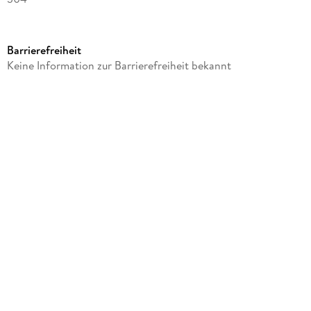
Autor/Autorin
Adolf Birch - Hirschfield
Barrierefreiheit
Verlag/Hersteller
Keine Information zur Barrierefreiheit bekannt
Inktank-Publishing
Produktart
kartoniert
Gewicht
396 g
Größe (L/B/H)
210/148/18 mm
ISBN
9783750356313