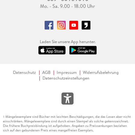
Mo. - Sa. 9.00 - 18.00 Uhr
Laden Sie unsere App herunter.
Datenschutz
AGB
Impressum
Widerrufsbelehrung
Datenschutzeinstellungen
Mängelexemplare sind Bücher mit leichten Beschädigungen, die das Lesen aber nicht
1
einschränken. Mängelexemplare sind durch einen Stempel als solche gekennzeichnet.
Die frühere Buchpreisbindung ist aufgehoben. Angaben zu Preissenkungen beziehen
sich auf den gebundenen Preis eines mangelfreien Exemplars.