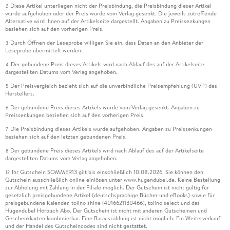
Diese Artikel unterliegen nicht der Preisbindung, die Preisbindung dieser Artikel
2
wurde aufgehoben oder der Preis wurde vom Verlag gesenkt. Die jeweils zutreffende
Alternative wird Ihnen auf der Artikelseite dargestellt. Angaben zu Preissenkungen
beziehen sich auf den vorherigen Preis.
Durch Öffnen der Leseprobe willigen Sie ein, dass Daten an den Anbieter der
3
Leseprobe übermittelt werden.
Der gebundene Preis dieses Artikels wird nach Ablauf des auf der Artikelseite
4
dargestellten Datums vom Verlag angehoben.
Der Preisvergleich bezieht sich auf die unverbindliche Preisempfehlung (UVP) des
5
Herstellers.
Der gebundene Preis dieses Artikels wurde vom Verlag gesenkt. Angaben zu
6
Preissenkungen beziehen sich auf den vorherigen Preis.
Die Preisbindung dieses Artikels wurde aufgehoben. Angaben zu Preissenkungen
7
beziehen sich auf den letzten gebundenen Preis.
Der gebundene Preis dieses Artikels wird nach Ablauf des auf der Artikelseite
8
dargestellten Datums vom Verlag angehoben.
Ihr Gutschein SOMMER13 gilt bis einschließlich 10.08.2026. Sie können den
12
Gutschein ausschließlich online einlösen unter www.hugendubel.de. Keine Bestellung
zur Abholung mit Zahlung in der Filiale möglich. Der Gutschein ist nicht gültig für
gesetzlich preisgebundene Artikel (deutschsprachige Bücher und eBooks) sowie für
preisgebundene Kalender, tolino shine (4016621130466), tolino select und das
Hugendubel Hörbuch Abo. Der Gutschein ist nicht mit anderen Gutscheinen und
Geschenkkarten kombinierbar. Eine Barauszahlung ist nicht möglich. Ein Weiterverkauf
und der Handel des Gutscheincodes sind nicht gestattet.