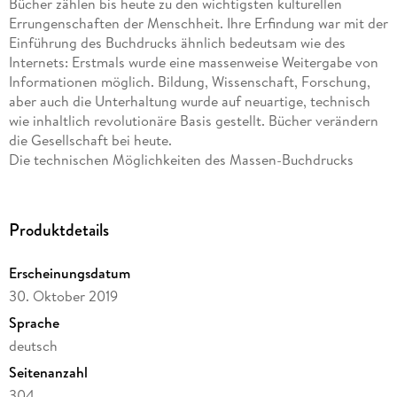
Bücher zählen bis heute zu den wichtigsten kulturellen
Errungenschaften der Menschheit. Ihre Erfindung war mit der
Einführung des Buchdrucks ähnlich bedeutsam wie des
Internets: Erstmals wurde eine massenweise Weitergabe von
Informationen möglich. Bildung, Wissenschaft, Forschung,
aber auch die Unterhaltung wurde auf neuartige, technisch
wie inhaltlich revolutionäre Basis gestellt. Bücher verändern
die Gesellschaft bei heute.
Die technischen Möglichkeiten des Massen-Buchdrucks
führten zu einem radikalen Zuwachs an Titeln im 18. Und 19
Jahrhundert. Dennoch waren die Rahmenbedingungen immer
noch ganz andere als heute: Wer damals ein Buch schrieb,
Produktdetails
verfasste oftmals ein Lebenswerk. Dies spiegelt sich in der
hohen Qualität alter Bücher wider.
Erscheinungsdatum
Leider altern Bücher. Papier ist nicht für die Ewigkeit
30. Oktober 2019
gemacht. Daher haben wir es uns zur Aufgabe gemacht, das
zu Buch gebrachte Wissen der Menschheit zu konservieren
Sprache
und alte Bücher in möglichst hoher Qualität zu niedrigen
deutsch
Preisen verfügbar zu machen.
Seitenanzahl
304