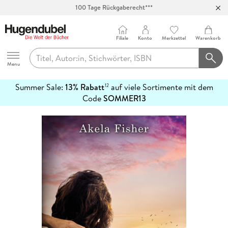
100 Tage Rückgaberecht***
Abholung in über 100 Filialen
Filiale
Konto
Merkzettel
Warenkorb
Hugendubel
Menu
Summer Sale:
13% Rabatt
auf viele Sortimente mit dem
12
mehr
Code
SOMMER13
erfahren