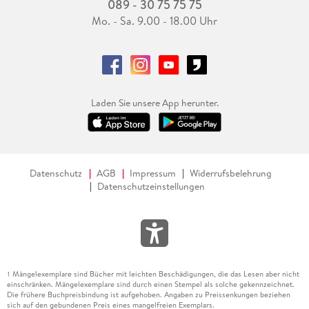
089 - 30 75 75 75
Mo. - Sa. 9.00 - 18.00 Uhr
Laden Sie unsere App herunter.
Datenschutz
AGB
Impressum
Widerrufsbelehrung
Datenschutzeinstellungen
Mängelexemplare sind Bücher mit leichten Beschädigungen, die das Lesen aber nicht
1
einschränken. Mängelexemplare sind durch einen Stempel als solche gekennzeichnet.
Die frühere Buchpreisbindung ist aufgehoben. Angaben zu Preissenkungen beziehen
sich auf den gebundenen Preis eines mangelfreien Exemplars.