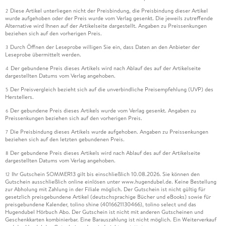
Diese Artikel unterliegen nicht der Preisbindung, die Preisbindung dieser Artikel
2
wurde aufgehoben oder der Preis wurde vom Verlag gesenkt. Die jeweils zutreffende
Alternative wird Ihnen auf der Artikelseite dargestellt. Angaben zu Preissenkungen
beziehen sich auf den vorherigen Preis.
Durch Öffnen der Leseprobe willigen Sie ein, dass Daten an den Anbieter der
3
Leseprobe übermittelt werden.
Der gebundene Preis dieses Artikels wird nach Ablauf des auf der Artikelseite
4
dargestellten Datums vom Verlag angehoben.
Der Preisvergleich bezieht sich auf die unverbindliche Preisempfehlung (UVP) des
5
Herstellers.
Der gebundene Preis dieses Artikels wurde vom Verlag gesenkt. Angaben zu
6
Preissenkungen beziehen sich auf den vorherigen Preis.
Die Preisbindung dieses Artikels wurde aufgehoben. Angaben zu Preissenkungen
7
beziehen sich auf den letzten gebundenen Preis.
Der gebundene Preis dieses Artikels wird nach Ablauf des auf der Artikelseite
8
dargestellten Datums vom Verlag angehoben.
Ihr Gutschein SOMMER13 gilt bis einschließlich 10.08.2026. Sie können den
12
Gutschein ausschließlich online einlösen unter www.hugendubel.de. Keine Bestellung
zur Abholung mit Zahlung in der Filiale möglich. Der Gutschein ist nicht gültig für
gesetzlich preisgebundene Artikel (deutschsprachige Bücher und eBooks) sowie für
preisgebundene Kalender, tolino shine (4016621130466), tolino select und das
Hugendubel Hörbuch Abo. Der Gutschein ist nicht mit anderen Gutscheinen und
Geschenkkarten kombinierbar. Eine Barauszahlung ist nicht möglich. Ein Weiterverkauf