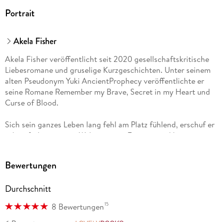
Portrait
Akela Fisher
Akela Fisher veröffentlicht seit 2020 gesellschaftskritische
Liebesromane und gruselige Kurzgeschichten. Unter seinem
alten Pseudonym Yuki AncientProphecy veröffentlichte er
seine Romane Remember my Brave, Secret in my Heart und
Curse of Blood.
Sich sein ganzes Leben lang fehl am Platz fühlend, erschuf er
schon früh eine neue Welt in seiner Fantasie und begann mit
17 Jahren diese zu Papier zu bringen.
Bewertungen
Seine Vorliebe für das Mittelalter treibt ihn nicht nur
regelmäßig auf mittelalterliche Märkte und Feste, sondern
Durchschnitt
spielt auch eine große Rolle in all seinen Geschichten.
15
8 Bewertungen
Wenn ihm mal die Worte fehlen, holt er sich an seinem