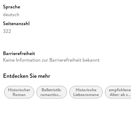
Sprache
deutsch
Seitenanzahl
322
Altersempfehlung
ab 16 Jahre
Barrierefreiheit
Reihe
Keine Information zur Barrierefreiheit bekannt
Cruelty Saga
Autor/Autorin
Entdecken Sie mehr
Akela Fisher
Historischer
Belletristik:
Historische
empfohlenes
Verlag/Hersteller
Roman
romantische
Liebesromane
Alter: ab ca.
tredition
Spannung
16 Jahren
Produktart
kartoniert
Gewicht
342 g