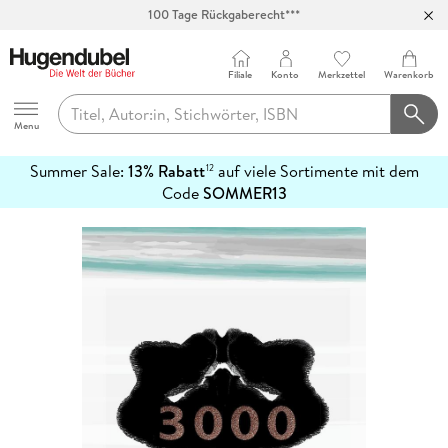
100 Tage Rückgaberecht***
Abholung in über 100 Filialen
Filiale
Konto
Merkzettel
Warenkorb
Hugendubel
Menu
Summer Sale:
13% Rabatt
auf viele Sortimente mit dem
12
mehr
Code
SOMMER13
erfahren