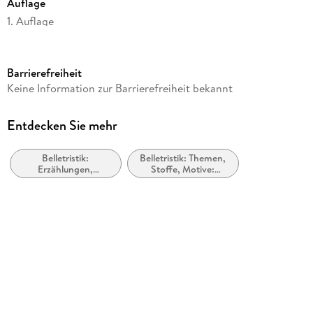
Auflage
1. Auflage
Seitenanzahl
96
Barrierefreiheit
Autor/Autorin
Keine Information zur Barrierefreiheit bekannt
Andreas Wolter
Verlag/Hersteller
Entdecken Sie mehr
BoD - Books on Demand
Belletristik:
Belletristik: Themen,
Produktart
Erzählungen,
Stoffe, Motive:
kartoniert
Kurzgeschichten,
Seelenleben
Short Stories
Gewicht
111 g
Größe (L/B/H)
190/120/7 mm
ISBN
9783744840514