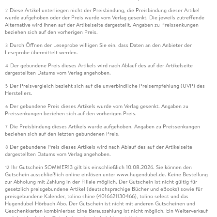
Diese Artikel unterliegen nicht der Preisbindung, die Preisbindung dieser Artikel
2
wurde aufgehoben oder der Preis wurde vom Verlag gesenkt. Die jeweils zutreffende
Alternative wird Ihnen auf der Artikelseite dargestellt. Angaben zu Preissenkungen
beziehen sich auf den vorherigen Preis.
Durch Öffnen der Leseprobe willigen Sie ein, dass Daten an den Anbieter der
3
Leseprobe übermittelt werden.
Der gebundene Preis dieses Artikels wird nach Ablauf des auf der Artikelseite
4
dargestellten Datums vom Verlag angehoben.
Der Preisvergleich bezieht sich auf die unverbindliche Preisempfehlung (UVP) des
5
Herstellers.
Der gebundene Preis dieses Artikels wurde vom Verlag gesenkt. Angaben zu
6
Preissenkungen beziehen sich auf den vorherigen Preis.
Die Preisbindung dieses Artikels wurde aufgehoben. Angaben zu Preissenkungen
7
beziehen sich auf den letzten gebundenen Preis.
Der gebundene Preis dieses Artikels wird nach Ablauf des auf der Artikelseite
8
dargestellten Datums vom Verlag angehoben.
Ihr Gutschein SOMMER13 gilt bis einschließlich 10.08.2026. Sie können den
12
Gutschein ausschließlich online einlösen unter www.hugendubel.de. Keine Bestellung
zur Abholung mit Zahlung in der Filiale möglich. Der Gutschein ist nicht gültig für
gesetzlich preisgebundene Artikel (deutschsprachige Bücher und eBooks) sowie für
preisgebundene Kalender, tolino shine (4016621130466), tolino select und das
Hugendubel Hörbuch Abo. Der Gutschein ist nicht mit anderen Gutscheinen und
Geschenkkarten kombinierbar. Eine Barauszahlung ist nicht möglich. Ein Weiterverkauf