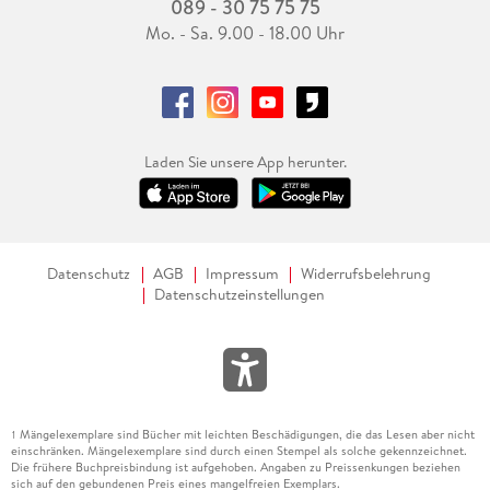
089 - 30 75 75 75
Mo. - Sa. 9.00 - 18.00 Uhr
Laden Sie unsere App herunter.
Datenschutz
AGB
Impressum
Widerrufsbelehrung
Datenschutzeinstellungen
Mängelexemplare sind Bücher mit leichten Beschädigungen, die das Lesen aber nicht
1
einschränken. Mängelexemplare sind durch einen Stempel als solche gekennzeichnet.
Die frühere Buchpreisbindung ist aufgehoben. Angaben zu Preissenkungen beziehen
sich auf den gebundenen Preis eines mangelfreien Exemplars.