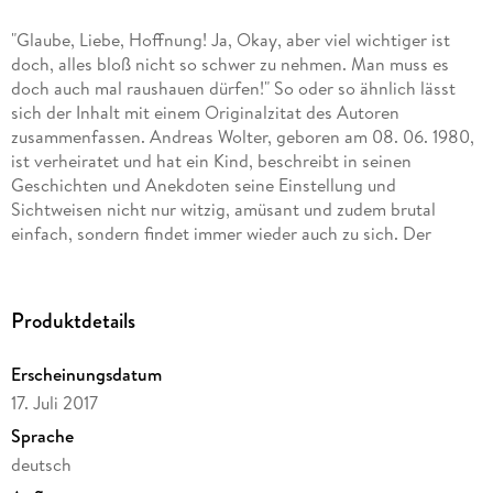
"Glaube, Liebe, Hoffnung! Ja, Okay, aber viel wichtiger ist
doch, alles bloß nicht so schwer zu nehmen. Man muss es
doch auch mal raushauen dürfen!" So oder so ähnlich lässt
sich der Inhalt mit einem Originalzitat des Autoren
zusammenfassen. Andreas Wolter, geboren am 08. 06. 1980,
ist verheiratet und hat ein Kind, beschreibt in seinen
Geschichten und Anekdoten seine Einstellung und
Sichtweisen nicht nur witzig, amüsant und zudem brutal
einfach, sondern findet immer wieder auch zu sich. Der
gebürtige Eckernförder, der in Kappeln in Norddeutschland
sein Zuhause hat, ist, wie man sehr schnell erkennt,
bekannender HSV-Fan und langlaufender Freitzeitsportler
Produktdetails
und setzt sich als Familienvater und Ehemann zwischen Beruf
und Freizeit quasi in einer (Eigen-)Psychoanalyse mit sich und
Erscheinungsdatum
seiner Umwelt auseinander. Eines der Ergebnisse ist dieses
17. Juli 2017
Buch.
Sprache
deutsch