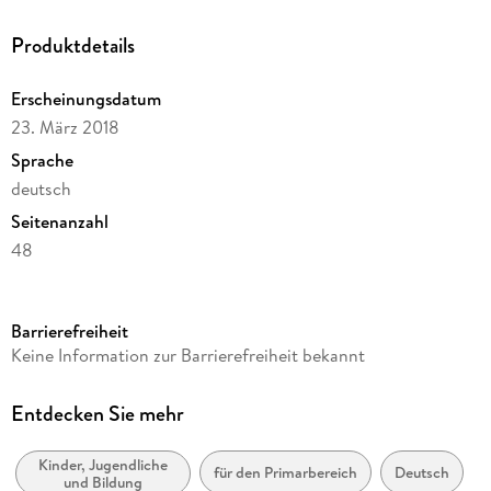
Textverständnis.
Produktdetails
Erscheinungsdatum
23. März 2018
Sprache
deutsch
Seitenanzahl
48
Autor/Autorin
Anja Wachendorf, Peter Wachendorf
Barrierefreiheit
Verlag/Hersteller
Keine Information zur Barrierefreiheit bekannt
jandorfverlag
Produktart
Entdecken Sie mehr
kartoniert
Kinder, Jugendliche
Schulfach
für den Primarbereich
Deutsch
und Bildung