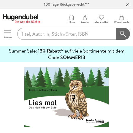
100 Tage Rückgaberecht***
Abholung in über 100 Filialen
Filiale
Konto
Merkzettel
Warenkorb
Hugendubel
Menu
Summer Sale:
13% Rabatt
auf viele Sortimente mit dem
12
mehr
Code
SOMMER13
erfahren