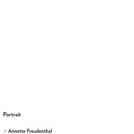
Größe (L/B/H)
235/169/15 mm
ISBN
9783765468032
Herstelleradresse
Bruckmann, Grillparzerstr. 12, 81675 München,
service@isp.gmbh
Portrait
Annette Freudenthal