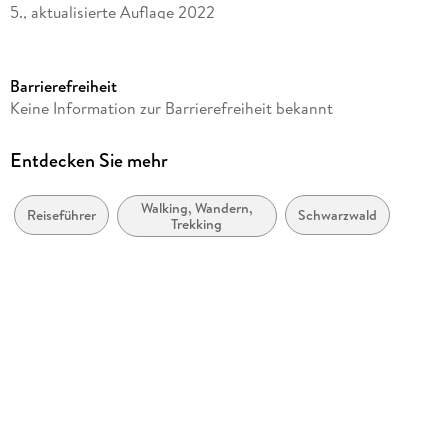
5., aktualisierte Auflage 2022
Seitenanzahl
158
Barrierefreiheit
Reihe
Keine Information zur Barrierefreiheit bekannt
Erlebnis Wandern (Bruckmann)
Autor/Autorin
Entdecken Sie mehr
Annette Freudenthal, Lars Freudenthal, Lars und Annette
Freudenthal
Walking, Wandern,
Reiseführer
Schwarzwald
Trekking
Verlag/Hersteller
Bruckmann Verlag GmbH
Produktart
kartoniert
Abbildungen
m. zahlr. farb. Fotos u. Ktn.-Skizzen sowie 1 farb. Übers.-Kte.
Gewicht
426 g