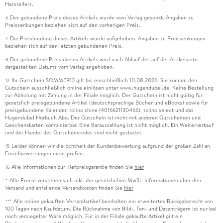
Herstellers.
Der gebundene Preis dieses Artikels wurde vom Verlag gesenkt. Angaben zu
6
Preissenkungen beziehen sich auf den vorherigen Preis.
Die Preisbindung dieses Artikels wurde aufgehoben. Angaben zu Preissenkungen
7
beziehen sich auf den letzten gebundenen Preis.
Der gebundene Preis dieses Artikels wird nach Ablauf des auf der Artikelseite
8
dargestellten Datums vom Verlag angehoben.
Ihr Gutschein SOMMER13 gilt bis einschließlich 10.08.2026. Sie können den
12
Gutschein ausschließlich online einlösen unter www.hugendubel.de. Keine Bestellung
zur Abholung mit Zahlung in der Filiale möglich. Der Gutschein ist nicht gültig für
gesetzlich preisgebundene Artikel (deutschsprachige Bücher und eBooks) sowie für
preisgebundene Kalender, tolino shine (4016621130466), tolino select und das
Hugendubel Hörbuch Abo. Der Gutschein ist nicht mit anderen Gutscheinen und
Geschenkkarten kombinierbar. Eine Barauszahlung ist nicht möglich. Ein Weiterverkauf
und der Handel des Gutscheincodes sind nicht gestattet.
Leider können wir die Echtheit der Kundenbewertung aufgrund der großen Zahl an
15
Einzelbewertungen nicht prüfen.
Alle Informationen zur Tiefpreisgarantie finden Sie
hier
16
Alle Preise verstehen sich inkl. der gesetzlichen MwSt. Informationen über den
*
Versand und anfallende Versandkosten finden Sie
hier
Alle online gekauften Versandartikel beinhalten ein erweitertes Rückgaberecht von
***
100 Tagen nach Kaufdatum. Die Rücknahme von Bild-, Ton- und Datenträgern ist nur bei
noch versiegelter Ware möglich. Für in der Filiale gekaufte Artikel gilt ein