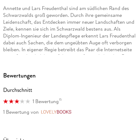
Annette und Lars Freudenthal sind am südlichen Rand des
Schwarzwalds groß geworden. Durch ihre gemeinsame
Leidenschaft, das Entdecken immer neuer Landschaften und
Ziele, kennen sie sich im Schwarzwald bestens aus. Als
Diplom-Ingenieur der Landespflege erkennt Lars Freudenthal
dabei auch Sachen, die dem ungeübten Auge oft verborgen
bleiben. In eigener Regie betreibt das Paar die Internetseite
www. freudenthal. biz, auf der sie umfassend über ihre Reisen
in mehr als 50 Ländern berichten.
Bewertungen
Durchschnitt
15
1 Bewertung
1 Bewertung
von
LovelyBooks