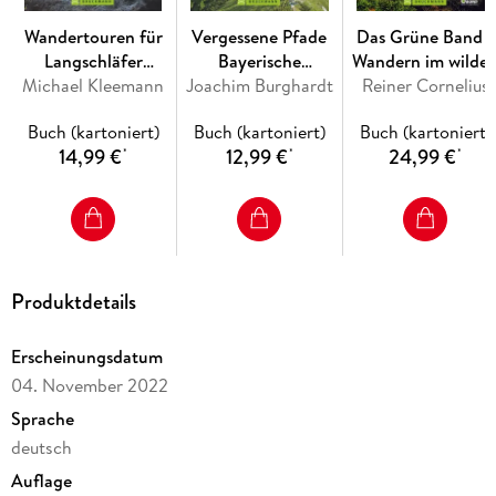
Wandertouren für
Vergessene Pfade
Das Grüne Band -
Langschläfer
Bayerische
Wandern im wilde
Sächsische Schweiz
Michael Kleemann
Joachim Burghardt
Hausberge
Reiner Cornelius
Deutschland
Buch (kartoniert)
Buch (kartoniert)
Buch (kartoniert)
14,99 €
12,99 €
24,99 €
*
*
*
Produktdetails
Erscheinungsdatum
04. November 2022
Sprache
deutsch
Auflage