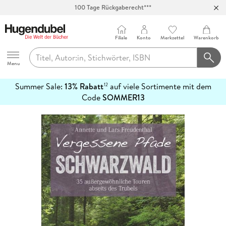
100 Tage Rückgaberecht***
Abholung in über 100 Filialen
Filiale
Konto
Merkzettel
Warenkorb
Hugendubel
Menu
Summer Sale:
13% Rabatt
auf viele Sortimente mit dem
12
mehr
Code
SOMMER13
erfahren