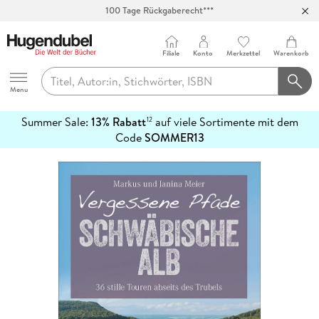
100 Tage Rückgaberecht***
Abholung in über 100 Filialen
Filiale
Konto
Merkzettel
Warenkorb
Hugendubel
Menu
Summer Sale:
13% Rabatt
auf viele Sortimente mit dem
12
mehr
Code
SOMMER13
erfahren