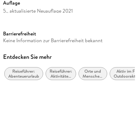
Auflage
5., aktualisierte Neuauflage 2021
Seitenanzahl
160
Barrierefreiheit
Reihe
Keine Information zur Barrierefreiheit bekannt
Erlebnis Wandern (Bruckmann)
Autor/Autorin
Entdecken Sie mehr
Markus Meier, Janina Meier
Reiseführer:
Reiseführer:
Orte und
Aktiv im Fre
Verlag/Hersteller
Abenteuerurlaub
Aktivitäten
Menschen:
Outdooraktiv
Bruckmann Verlag GmbH
im Urlaub /
Sachbuch,
Aktiv-
Bildbände
Produktart
Urlaub
kartoniert
Abbildungen
zahlreiche Farbfotos
Gewicht
438 g