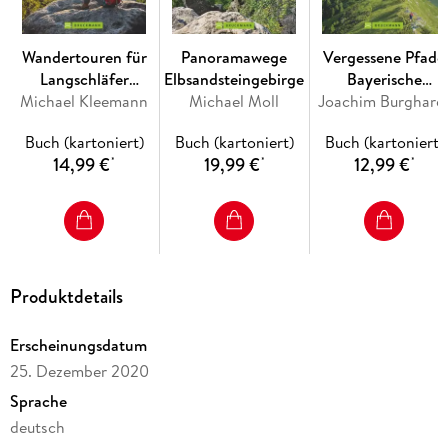
Wandertouren für
Panoramawege
Vergessene Pfade
Langschläfer
Elbsandsteingebirge
Bayerische
Sächsische Schweiz
Michael Kleemann
Michael Moll
Joachim Burghard
Hausberge
Buch (kartoniert)
Buch (kartoniert)
Buch (kartoniert)
14,99 €
19,99 €
12,99 €
*
*
*
Produktdetails
Erscheinungsdatum
25. Dezember 2020
Sprache
deutsch