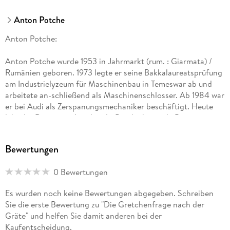
Anton Potche
Anton Potche:
Anton Potche wurde 1953 in Jahrmarkt (rum. : Giarmata) /
Rumänien geboren. 1973 legte er seine Bakkalaureatsprüfung
am Industrielyzeum für Maschinenbau in Temeswar ab und
arbeitete an-schließend als Maschinenschlosser. Ab 1984 war
er bei Audi als Zerspanungsmechaniker beschäftigt. Heute
lebt der Rentner in Ingolstadt. Potche hat viele Beiträge zu
gesellschaftlichen und kulturellen Themen sowie Gedichte,
Erzählungen und Übersetzungen aus dem Rumänischen in
Bewertungen
verschiedenen Zeitungen, Zeitschriften, Anthologien sowie
im Internet veröffentlicht. Im BoD-Verlag hat er einen Roman
0 Bewertungen
und einen Band mit Prosa veröffentlicht.
Es wurden noch keine Bewertungen abgegeben. Schreiben
Sie die erste Bewertung zu "Die Gretchenfrage nach der
Gräte" und helfen Sie damit anderen bei der
Kaufentscheidung.