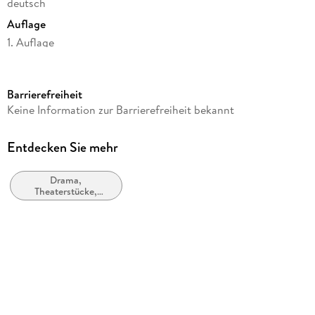
deutsch
Auflage
1. Auflage
Seitenanzahl
56
Barrierefreiheit
Autor/Autorin
Keine Information zur Barrierefreiheit bekannt
Anton Potche
Verlag/Hersteller
Entdecken Sie mehr
BoD - Books on Demand
Drama,
Produktart
Theaterstücke,
kartoniert
Drehbücher
Gewicht
89 g
Größe (L/B/H)
215/135/5 mm
ISBN