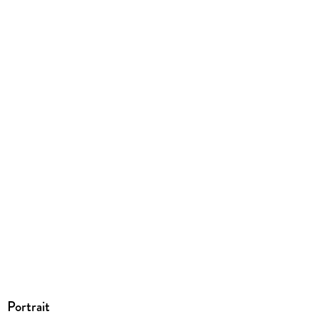
9783748191674
Portrait