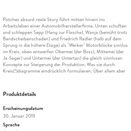
Potches absurd-reale Story führt mitten hinein ins
Arbeitsleben einer Automobilherstellerfirma. Unten schuften
und schleppen Sepp (Hang zur Flasche), Wanja (bemüht trotz
Bandscheibenschaden) und Friedrich Radler (halb auf dem
Sprung in die höhere Etage) als "Werker" Motorblöcke sinnlos
im Kreis, oben entwerfen Obermei (der Boss), Mittemei (der
Ja-Sager) und Untermei (der Untertan) die gleich sinnlosen
Konzepte zur Steigerung der Produktion, Was sie durch
Kreis(!)diagramme eindrücklich formulieren. Über allem aber
menetekelt, von beiden Gruppen angstvoll beäugt, die
Schrift: das "Soll" und das "Ist" der Produktion in großen
Laufbandlettern. [. . .] Komisch, passgenau, pointiert absurd
Produktdetails
ist Potches Text.
DONAUKURIER
Erscheinungsdatum
30. Januar 2019
Sprache