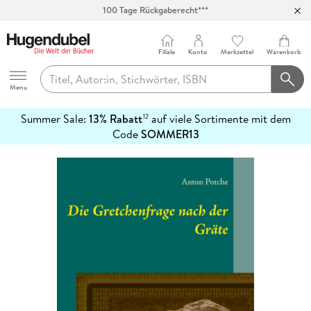
100 Tage Rückgaberecht***
Abholung in über 100 Filialen
Filiale
Konto
Merkzettel
Warenkorb
Hugendubel
Menu
Summer Sale:
13% Rabatt
auf viele Sortimente mit dem
12
mehr
Code
SOMMER13
erfahren