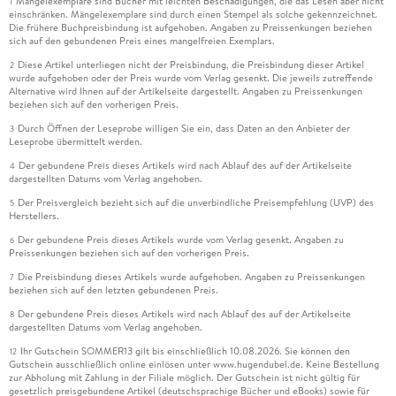
Mängelexemplare sind Bücher mit leichten Beschädigungen, die das Lesen aber nicht
1
einschränken. Mängelexemplare sind durch einen Stempel als solche gekennzeichnet.
Die frühere Buchpreisbindung ist aufgehoben. Angaben zu Preissenkungen beziehen
sich auf den gebundenen Preis eines mangelfreien Exemplars.
Diese Artikel unterliegen nicht der Preisbindung, die Preisbindung dieser Artikel
2
wurde aufgehoben oder der Preis wurde vom Verlag gesenkt. Die jeweils zutreffende
Alternative wird Ihnen auf der Artikelseite dargestellt. Angaben zu Preissenkungen
beziehen sich auf den vorherigen Preis.
Durch Öffnen der Leseprobe willigen Sie ein, dass Daten an den Anbieter der
3
Leseprobe übermittelt werden.
Der gebundene Preis dieses Artikels wird nach Ablauf des auf der Artikelseite
4
dargestellten Datums vom Verlag angehoben.
Der Preisvergleich bezieht sich auf die unverbindliche Preisempfehlung (UVP) des
5
Herstellers.
Der gebundene Preis dieses Artikels wurde vom Verlag gesenkt. Angaben zu
6
Preissenkungen beziehen sich auf den vorherigen Preis.
Die Preisbindung dieses Artikels wurde aufgehoben. Angaben zu Preissenkungen
7
beziehen sich auf den letzten gebundenen Preis.
Der gebundene Preis dieses Artikels wird nach Ablauf des auf der Artikelseite
8
dargestellten Datums vom Verlag angehoben.
Ihr Gutschein SOMMER13 gilt bis einschließlich 10.08.2026. Sie können den
12
Gutschein ausschließlich online einlösen unter www.hugendubel.de. Keine Bestellung
zur Abholung mit Zahlung in der Filiale möglich. Der Gutschein ist nicht gültig für
gesetzlich preisgebundene Artikel (deutschsprachige Bücher und eBooks) sowie für