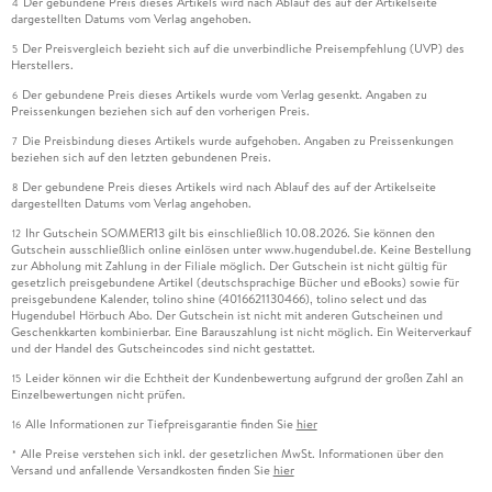
Der gebundene Preis dieses Artikels wird nach Ablauf des auf der Artikelseite
4
dargestellten Datums vom Verlag angehoben.
Der Preisvergleich bezieht sich auf die unverbindliche Preisempfehlung (UVP) des
5
Herstellers.
Der gebundene Preis dieses Artikels wurde vom Verlag gesenkt. Angaben zu
6
Preissenkungen beziehen sich auf den vorherigen Preis.
Die Preisbindung dieses Artikels wurde aufgehoben. Angaben zu Preissenkungen
7
beziehen sich auf den letzten gebundenen Preis.
Der gebundene Preis dieses Artikels wird nach Ablauf des auf der Artikelseite
8
dargestellten Datums vom Verlag angehoben.
Ihr Gutschein SOMMER13 gilt bis einschließlich 10.08.2026. Sie können den
12
Gutschein ausschließlich online einlösen unter www.hugendubel.de. Keine Bestellung
zur Abholung mit Zahlung in der Filiale möglich. Der Gutschein ist nicht gültig für
gesetzlich preisgebundene Artikel (deutschsprachige Bücher und eBooks) sowie für
preisgebundene Kalender, tolino shine (4016621130466), tolino select und das
Hugendubel Hörbuch Abo. Der Gutschein ist nicht mit anderen Gutscheinen und
Geschenkkarten kombinierbar. Eine Barauszahlung ist nicht möglich. Ein Weiterverkauf
und der Handel des Gutscheincodes sind nicht gestattet.
Leider können wir die Echtheit der Kundenbewertung aufgrund der großen Zahl an
15
Einzelbewertungen nicht prüfen.
Alle Informationen zur Tiefpreisgarantie finden Sie
hier
16
Alle Preise verstehen sich inkl. der gesetzlichen MwSt. Informationen über den
*
Versand und anfallende Versandkosten finden Sie
hier