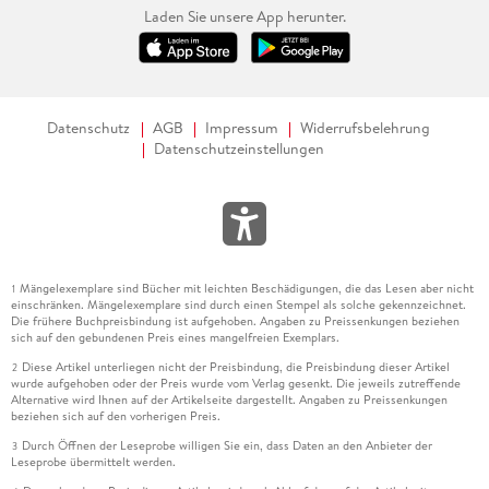
Laden Sie unsere App herunter.
Datenschutz
AGB
Impressum
Widerrufsbelehrung
Datenschutzeinstellungen
Mängelexemplare sind Bücher mit leichten Beschädigungen, die das Lesen aber nicht
1
einschränken. Mängelexemplare sind durch einen Stempel als solche gekennzeichnet.
Die frühere Buchpreisbindung ist aufgehoben. Angaben zu Preissenkungen beziehen
sich auf den gebundenen Preis eines mangelfreien Exemplars.
Diese Artikel unterliegen nicht der Preisbindung, die Preisbindung dieser Artikel
2
wurde aufgehoben oder der Preis wurde vom Verlag gesenkt. Die jeweils zutreffende
Alternative wird Ihnen auf der Artikelseite dargestellt. Angaben zu Preissenkungen
beziehen sich auf den vorherigen Preis.
Durch Öffnen der Leseprobe willigen Sie ein, dass Daten an den Anbieter der
3
Leseprobe übermittelt werden.