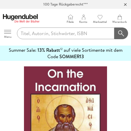
100 Tage Rückgaberecht***
Abholung in über 100 Filialen
Filiale
Konto
Merkzettel
Warenkorb
Hugendubel
Menu
Summer Sale:
13% Rabatt
auf viele Sortimente mit dem
12
mehr
Code
SOMMER13
erfahren