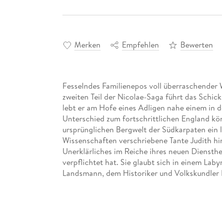
Merken
Empfehlen
Bewerten
Fesselndes Familienepos voll überraschender
zweiten Teil der Nicolae-Saga führt das Schic
lebt er am Hofe eines Adligen nahe einem in d
Unterschied zum fortschrittlichen England kön
ursprünglichen Bergwelt der Südkarpaten ein l
Wissenschaften verschriebene Tante Judith hin
Unerklärliches im Reiche ihres neuen Diensthe
verpflichtet hat. Sie glaubt sich in einem La
Landsmann, dem Historiker und Volkskundler Dr
Familiengeheimnis. Verzweifelt sucht sie für 
und bildgewaltig führt Aurelia L. Porter ihre
in welchem der Titelheld einer beängstigenden
gezeichneten Charaktere zeigen auf humorvoll