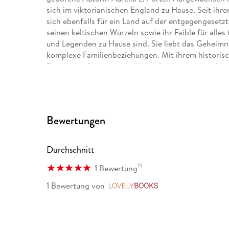
sich im viktorianischen England zu Hause. Seit ihr
sich ebenfalls für ein Land auf der entgegengesetzt
seinen keltischen Wurzeln sowie ihr Faible für alle
und Legenden zu Hause sind. Sie liebt das Geheimni
komplexe Familienbeziehungen. Mit ihrem historisc
Zeitalter auf einzigartige Weise für ihre Leser erfah
der Nicolae-Saga geschrieben. 2021 erfährt ihr 7-
Auf ihren Lesungen wird sie von dem Komponisten M
die Musik zur Nicolae-Saga geschrieben. Der Sound
und als CD mit hochwertigem Booklet erhältlich. In
Bewertungen
Durchschnitt
15
1 Bewertung
1 Bewertung
von
LovelyBooks