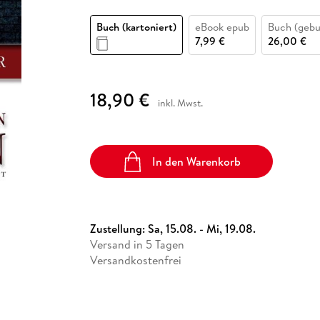
Fremdsprachige Bücher
n Lernhilfen
 Jugendbücher
eiber
Hörbuch Downloads im Bundle
cher
 Vergleich
 Puzzlezubehör
Lernen
New Adult
STABILO
Taschenbücher
Buch (kartoniert)
eBook epub
Buch (geb
hilfen
hriller
 Backen
er
lender
Ratgeber
7,99 €
26,00 €
op
hriller
Romance
Sachbücher
18,90 €
precher:innen
inkl. Mwst.
Science Fiction
Fremdsprachige Bücher
In den Warenkorb
Zustellung:
Sa, 15.08. - Mi, 19.08.
Versand in 5 Tagen
Versandkostenfrei