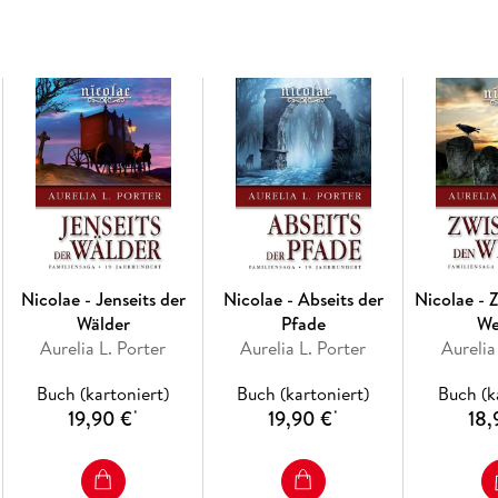
Bergbewohnern und Dienerschaft zwischen M
Einblicke in die gehobene Gesellschaft der Bu
sich Nicolae behaupten, während der Ruf aus 
Pforten" führt den Leser in das sagenumwobe
Magie.
Nicolae - Jenseits der
Nicolae - Abseits der
Nicolae - 
Wälder
Pfade
We
Aurelia L. Porter
Aurelia L. Porter
Aurelia
Buch (kartoniert)
Buch (kartoniert)
Buch (k
19,90 €
19,90 €
18,
*
*