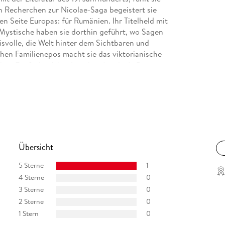
en Recherchen zur Nicolae-Saga begeistert sie
en Seite Europas: für Rumänien. Ihr Titelheld mit
s Mystische haben sie dorthin geführt, wo Sagen
svolle, die Welt hinter dem Sichtbaren und
hen Familienepos macht sie das viktorianische
rbar. Fünfzehn Jahre lang hat Aurelia L. Porter an
bändiges Lebenswerk eine komplette Neuauflage.
aximilian J. Zemke am Klavier begleitet. Er hat
track "Zwischen den Welten" ist als Download
fo: www. aurelia-porter. de
Übersicht
5 Sterne
1
4 Sterne
0
3 Sterne
0
2 Sterne
0
1 Stern
0