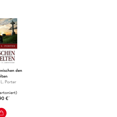
ühsal und Aberglaube. Demgegenüber stehen erste
karester Paläste. In diesem Spannungsfeld muss
der Vergangenheit immer lauter wird. "Hinter den
ne "Dracula-Reich" voller Märchen, Mythen und
Zwischen den
lten
 L. Porter
artoniert)
90 €
*