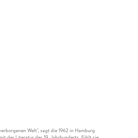
r verborgenen Welt", sagt die 1962 in Hamburg
t der Literatur des 19. Jahrhunderts, fühlt sie