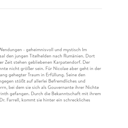
 Wendungen - geheimnisvoll und mystisch Im
ksal den jungen Titelhelden nach Rumänien. Dort
er Zeit stehen gebliebenen Karpatendorf. Der
nte nicht größer sein. Für Nicolae aber geht in der
ang gehegter Traum in Erfüllung. Seine den
gegen stößt auf allerlei Befremdliches und
rrn, bei dem sie sich als Gouvernante ihrer Nichte
byrinth gefangen. Durch die Bekanntschaft mit ihrem
. Farrell, kommt sie hinter ein schreckliches
sich und die Kinder nach einem Ausweg. Lebendig
 Leser in das von Mythen durchzogene Karpatenland,
 Wahrheit ins Auge blicken muss. Die liebevoll
e und realistische Weise den Alltag von