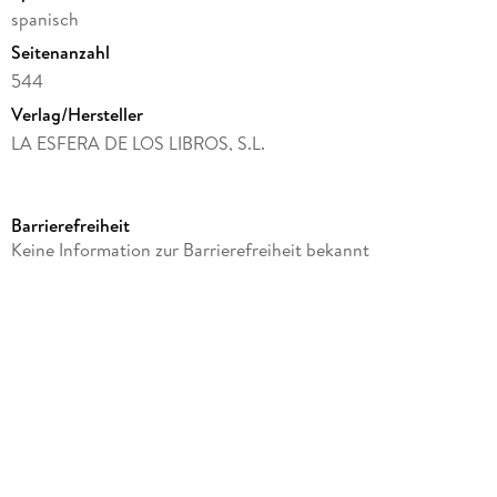
spanisch
poderoso imperio.
Seitenanzahl
544
Verlag/Hersteller
LA ESFERA DE LOS LIBROS, S.L.
Produktart
kartoniert
Barrierefreiheit
ISBN
Keine Information zur Barrierefreiheit bekannt
9788413844626