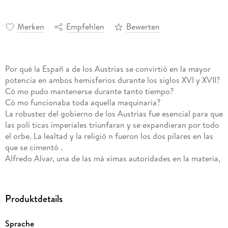
Merken
Empfehlen
Bewerten
Por qué la Españ a de los Austrias se convirtió en la mayor
potencia en ambos hemisferios durante los siglos XVI y XVII?
Có mo pudo mantenerse durante tanto tiempo?
Có mo funcionaba toda aquella maquinaria?
La robustez del gobierno de los Austrias fue esencial para que
las polí ticas imperiales triunfaran y se expandieran por todo
el orbe. La lealtad y la religió n fueron los dos pilares en las
que se cimentó .
Alfredo Alvar, una de las má ximas autoridades en la materia,
se adentra en el complejo entramado polí tico, social y econó
mico que sustentó el imperio para responder a todas estas
cuestiones y arrojar luz sobre su funcionamiento, crecimiento
Produktdetails
y configuració n social.
Una obra repleta de erudició n que ofrece al lector todos los
Sprache
detalles sobre los aspectos má s desconocidos de este