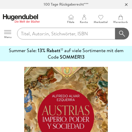
100 Tage Rückgaberecht***
Abholung in über 100 Filialen
Filiale
Konto
Merkzettel
Warenkorb
Hugendubel
Menu
Summer Sale:
13% Rabatt
auf viele Sortimente mit dem
12
mehr
Code
SOMMER13
erfahren