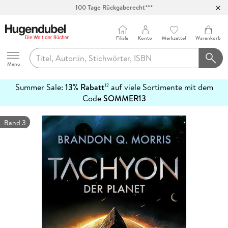
100 Tage Rückgaberecht***
Abholung in über 100 Filialen
Filiale
Konto
Merkzettel
Warenkorb
Hugendubel
Menu
Summer Sale:
13% Rabatt
auf viele Sortimente mit dem
12
mehr
Code
SOMMER13
erfahren
Band 3