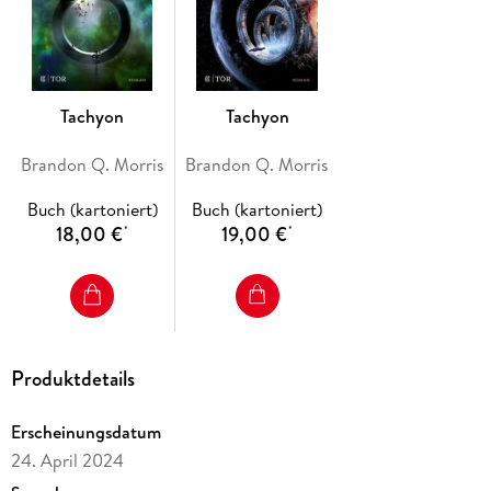
von denen die Weiterexistenz der Menschheit abhängt.
Für Leser von Cixin Liu, Andy Weir oder Frank Herbert
Tachyon
Tachyon
Brandon Q. Morris
Brandon Q. Morris
Buch (kartoniert)
Buch (kartoniert)
18,00 €
19,00 €
*
*
Produktdetails
Erscheinungsdatum
24. April 2024