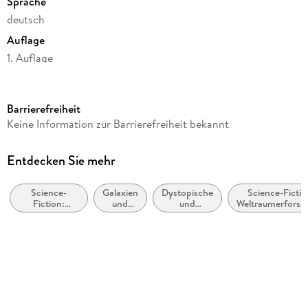
Sprache
deutsch
Auflage
1. Auflage
Seitenanzahl
555
Barrierefreiheit
Reihe
Keine Information zur Barrierefreiheit bekannt
Tachyon, 3
Autor/Autorin
Entdecken Sie mehr
Brandon Q. Morris
Science-
Galaxien
Dystopische
Science-Fictio
Verlag/Hersteller
Fiction:
und
und
Weltraumerforsc
FISCHER TOR
Weltraumoper,
Sterne
utopische
Space Opera
Literatur
Produktart
kartoniert
Gewicht
593 g