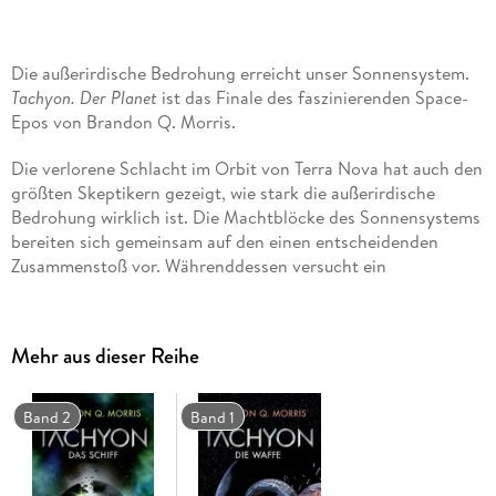
Die außerirdische Bedrohung erreicht unser Sonnensystem.
Tachyon. Der Planet
ist das Finale des faszinierenden Space-
Epos von Brandon Q. Morris.
Die verlorene Schlacht im Orbit von Terra Nova hat auch den
größten Skeptikern gezeigt, wie stark die außerirdische
Bedrohung wirklich ist. Die Machtblöcke des Sonnensystems
bereiten sich gemeinsam auf den einen entscheidenden
Zusammenstoß vor. Währenddessen versucht ein
ungewöhnliches Trio zu verhindern, dass der Konflikt die Erde
erreicht. Tsai Yini, die Tachyonlauscherin, hofft auf die Hilfe
ihres Vaters, der eine hundertjährige Reise überlebt hat und
Mehr aus dieser Reihe
eine besondere Beziehung zu den Angreifern zu haben
scheint. Der Detektiv Claudio Pedramonte trägt das Mittel,
das den Krieg beenden könnte, in seiner Hosentasche, weiß
Band 2
Band 1
aber nichts davon. Und eine geheimnisvolle Persönlichkeit
geht über Leichen, scheint aber besonders effektiv
voranzukommen. Am Ende stehen alle vor Entscheidungen,