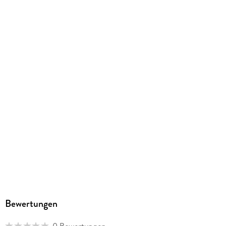
Gewicht
191 g
Größe (L/B/H)
294/207/10 mm
ISBN
9783849033156
Herstelleradresse
STARK Verlag GmbH, Claudius-Keller-Straße 3c, 81669
München, info@stark-verlag.de
Bewertungen
0 Bewertungen