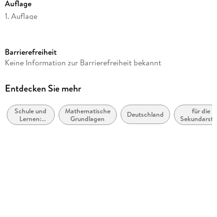
Auflage
1. Auflage
Seitenanzahl
90
Barrierefreiheit
Reihe
Keine Information zur Barrierefreiheit bekannt
STARK-Verlag - Klassenarbeiten und Klausuren
Autor/Autorin
Entdecken Sie mehr
Carlo Vöst
Schule und
Mathematische
für die
Verlag/Hersteller
Deutschland
Lernen:
Grundlagen
Sekundarstu
Stark Verlag GmbH
Mathematik
I
Produktart
kartoniert
Schulfach
Mathematik, Algebra, Geometrie
Schulform
Gymnasium, Gesamtschule