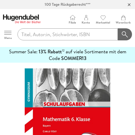
100 Tage Rückgaberecht***
Abholung in über 100 Filialen
Filiale
Konto
Merkzettel
Warenkorb
Hugendubel
Menu
Summer Sale:
13% Rabatt
auf viele Sortimente mit dem
12
mehr
Code
SOMMER13
erfahren