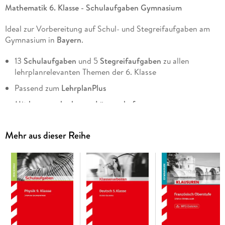
Mathematik 6. Klasse - Schulaufgaben Gymnasium
Ideal zur Vorbereitung auf Schul- und Stegreifaufgaben am
Gymnasium in
Bayern
.
13
Schulaufgaben
und 5
Stegreifaufgaben
zu allen
lehrplanrelevanten Themen der 6. Klasse
Passend zum
LehrplanPlus
Mit
herausnehmbarem Lösungsheft
Alle Schul- und Stegreifaufgaben mit
Punkteverteilung
und
Notenschlüssel
Mehr aus dieser Reihe
Zusätzliche Angaben zu
Schwierigkeitsgrad
und
Zeitbedarf
zu jeder Teilaufgabe im Lösungsheft