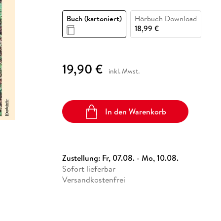
Fremdsprachige Bücher
n Lernhilfen
 Jugendbücher
eiber
Hörbuch Downloads im Bundle
cher
 Vergleich
 Puzzlezubehör
Lernen
New Adult
STABILO
Taschenbücher
Buch (kartoniert)
Hörbuch Download
hilfen
hriller
 Backen
er
lender
Ratgeber
18,99 €
op
hriller
Romance
Sachbücher
19,90 €
precher:innen
inkl. Mwst.
Science Fiction
Fremdsprachige Bücher
In den Warenkorb
Zustellung:
Fr, 07.08. - Mo, 10.08.
Sofort lieferbar
Versandkostenfrei