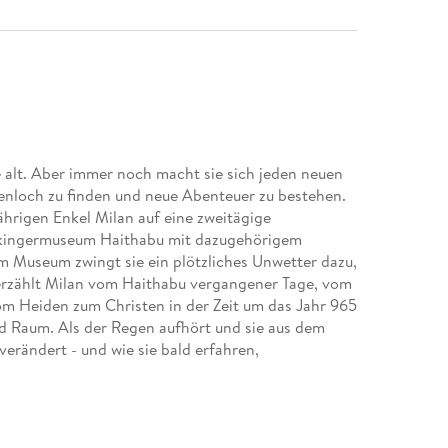
 alt. Aber immer noch macht sie sich jeden neuen
henloch zu finden und neue Abenteuer zu bestehen.
ährigen Enkel Milan auf eine zweitägige
ikingermuseum Haithabu mit dazugehörigem
Museum zwingt sie ein plötzliches Unwetter dazu,
erzählt Milan vom Haithabu vergangener Tage, vom
m Heiden zum Christen in der Zeit um das Jahr 965
nd Raum. Als der Regen aufhört und sie aus dem
verändert - und wie sie bald erfahren,
en Tagen erleben beide erstaunliche Abenteuer.
zwingen Carola zu einigen Zeitreisen und führen sie
uf eine spannende historische, gleichermaßen
ute als Schleswig-Holstein bekannt ist. Das