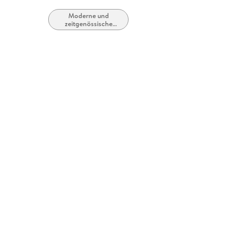
Moderne und
zeitgenössische
Belletristik: allgemein
und literarisch