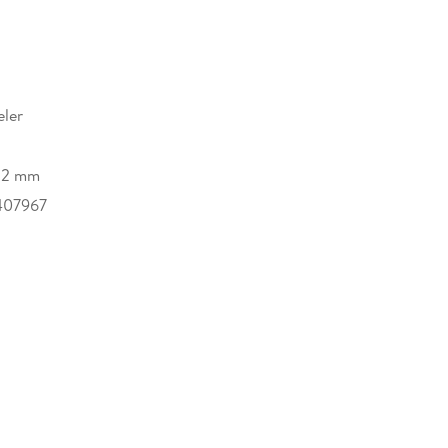
t, dass sich Phantasie und geradezu phantastische
den, indem sich die Autorin gestattet, selbst die
einsam mit Familie und Freunden erlebt.
eler
22 mm
407967