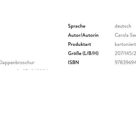
Außergewöhnliche an diesem Zeitreiseroman is
Erlebnisse mit der Realität unserer Zeit verbin
Hauptrolle zu spielen - und die Abenteuer gem
Sprache
deutsch
Autor/Autorin
Carola Se
Produktart
kartoniert
Größe (L/B/H)
207/145/
Klappenbroschur
ISBN
9783969
auerstraße 25, 04328 Leipzig,
orfer-verlag.de