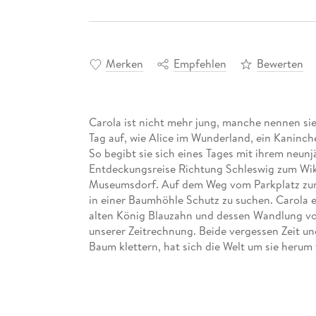
Merken
Empfehlen
Bewerten
Carola ist nicht mehr jung, manche nennen sie
Tag auf, wie Alice im Wunderland, ein Kaninc
So begibt sie sich eines Tages mit ihrem neunj
Entdeckungsreise Richtung Schleswig zum W
Museumsdorf. Auf dem Weg vom Parkplatz zum 
in einer Baumhöhle Schutz zu suchen. Carola 
alten König Blauzahn und dessen Wandlung vo
unserer Zeitrechnung. Beide vergessen Zeit u
Baum klettern, hat sich die Welt um sie herum 
augenscheinlich auch die Zeit. In den folgend
Diese bringen sie in gefährliche Situationen, 
in einer Gruppe aus mehreren Weggefährten a
mythische Reise quer durch die Region, die he