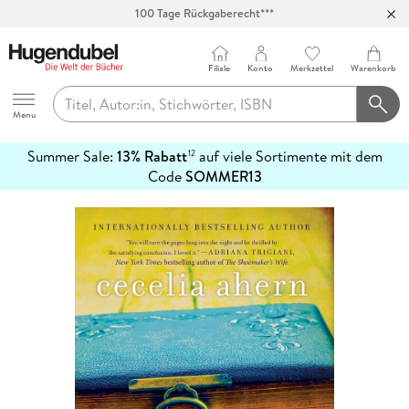
100 Tage Rückgaberecht***
Abholung in über 100 Filialen
Filiale
Konto
Merkzettel
Warenkorb
Hugendubel
Menu
Summer Sale:
13% Rabatt
auf viele Sortimente mit dem
12
mehr
Code
SOMMER13
erfahren