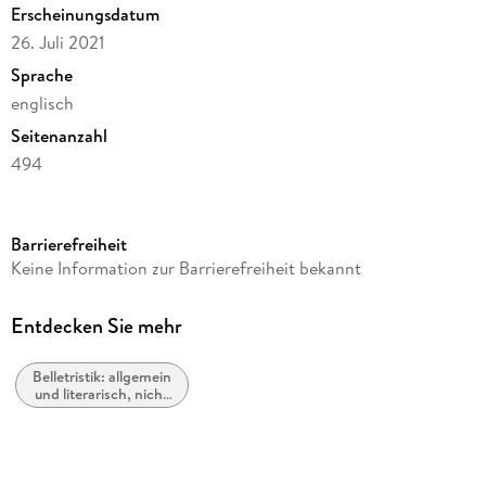
Erscheinungsdatum
learning their stories, Kitty begins to piece together an
26. Juli 2021
unexpected portrait of Constance' s life . . . and starts to
understand her own.
Sprache
englisch
Seitenanzahl
494
Autor/Autorin
Cecelia Ahern
Barrierefreiheit
Verlag/Hersteller
Keine Information zur Barrierefreiheit bekannt
HarperCollins Publishers
Produktart
Entdecken Sie mehr
kartoniert
Belletristik: allgemein
Gewicht
und literarisch, nicht
795 g
nach Genre
Größe (L/B/H)
229/152/30 mm