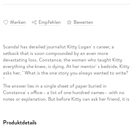
Merken
Empfehlen
Bewerten
Scandal has derailed journalist Kitty Logan' s career, a
setback that is soon compounded by an even more
devastating loss. Constance, the woman who taught Kitty
everything she knew, is dying. At her mentor' s bedside, Kitty
asks her, " What is the one story you always wanted to write?
"
The answer lies in a single sheet of paper buried in
Constance' s office— a list of one hundred names— with no
notes or explanation. But before Kitty can ask her friend, it is
too late.
Determined to unlock the mystery and rebuild her own shaky
confidence, Kitty throws herself into the investigation,
Produktdetails
tracking down each of the names on the list and uncovering
their connection. Meeting these ordinary people and