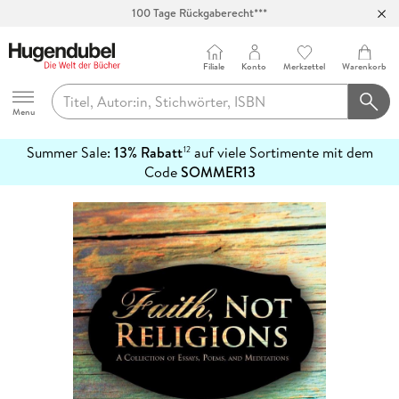
100 Tage Rückgaberecht***
Abholung in über 100 Filialen
Filiale
Konto
Merkzettel
Warenkorb
Hugendubel
Menu
Summer Sale:
13% Rabatt
auf viele Sortimente mit dem
12
mehr
Code
SOMMER13
erfahren