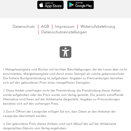
Datenschutz
AGB
Impressum
Widerrufsbelehrung
Datenschutzeinstellungen
Mängelexemplare sind Bücher mit leichten Beschädigungen, die das Lesen aber nicht
1
einschränken. Mängelexemplare sind durch einen Stempel als solche gekennzeichnet.
Die frühere Buchpreisbindung ist aufgehoben. Angaben zu Preissenkungen beziehen
sich auf den gebundenen Preis eines mangelfreien Exemplars.
Diese Artikel unterliegen nicht der Preisbindung, die Preisbindung dieser Artikel
2
wurde aufgehoben oder der Preis wurde vom Verlag gesenkt. Die jeweils zutreffende
Alternative wird Ihnen auf der Artikelseite dargestellt. Angaben zu Preissenkungen
beziehen sich auf den vorherigen Preis.
Durch Öffnen der Leseprobe willigen Sie ein, dass Daten an den Anbieter der
3
Leseprobe übermittelt werden.
Der gebundene Preis dieses Artikels wird nach Ablauf des auf der Artikelseite
4
dargestellten Datums vom Verlag angehoben.