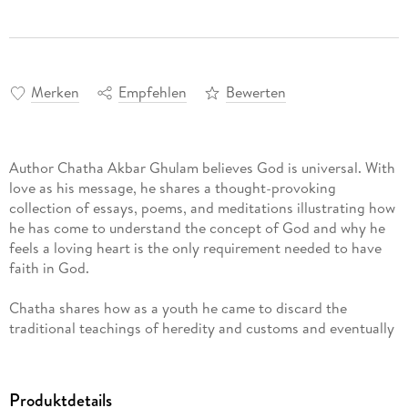
Merken
Empfehlen
Bewerten
Author Chatha Akbar Ghulam believes God is universal. With
love as his message, he shares a thought-provoking
collection of essays, poems, and meditations illustrating how
he has come to understand the concept of God and why he
feels a loving heart is the only requirement needed to have
faith in God.
Chatha shares how as a youth he came to discard the
traditional teachings of heredity and customs and eventually
achieved inner peace and contentment by recognizing
universal good and truth. As he offers his opinion on such
subjects as God and war, life and death, wisdom versus
Produktdetails
ignorance, the yearnings of a soul, and heaven and hell,