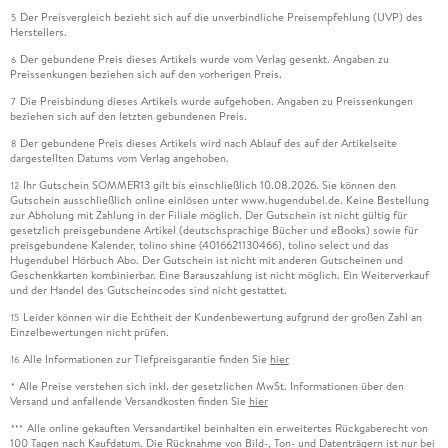
Der Preisvergleich bezieht sich auf die unverbindliche Preisempfehlung (UVP) des
5
Herstellers.
Der gebundene Preis dieses Artikels wurde vom Verlag gesenkt. Angaben zu
6
Preissenkungen beziehen sich auf den vorherigen Preis.
Die Preisbindung dieses Artikels wurde aufgehoben. Angaben zu Preissenkungen
7
beziehen sich auf den letzten gebundenen Preis.
Der gebundene Preis dieses Artikels wird nach Ablauf des auf der Artikelseite
8
dargestellten Datums vom Verlag angehoben.
Ihr Gutschein SOMMER13 gilt bis einschließlich 10.08.2026. Sie können den
12
Gutschein ausschließlich online einlösen unter www.hugendubel.de. Keine Bestellung
zur Abholung mit Zahlung in der Filiale möglich. Der Gutschein ist nicht gültig für
gesetzlich preisgebundene Artikel (deutschsprachige Bücher und eBooks) sowie für
preisgebundene Kalender, tolino shine (4016621130466), tolino select und das
Hugendubel Hörbuch Abo. Der Gutschein ist nicht mit anderen Gutscheinen und
Geschenkkarten kombinierbar. Eine Barauszahlung ist nicht möglich. Ein Weiterverkauf
und der Handel des Gutscheincodes sind nicht gestattet.
Leider können wir die Echtheit der Kundenbewertung aufgrund der großen Zahl an
15
Einzelbewertungen nicht prüfen.
Alle Informationen zur Tiefpreisgarantie finden Sie
hier
16
Alle Preise verstehen sich inkl. der gesetzlichen MwSt. Informationen über den
*
Versand und anfallende Versandkosten finden Sie
hier
Alle online gekauften Versandartikel beinhalten ein erweitertes Rückgaberecht von
***
100 Tagen nach Kaufdatum. Die Rücknahme von Bild-, Ton- und Datenträgern ist nur bei