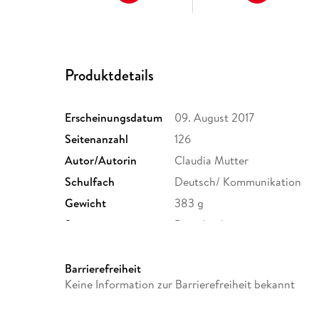
Produktdetails
Erscheinungsdatum
09. August 2017
Seitenanzahl
126
Autor/Autorin
Claudia Mutter
Schulfach
Deutsch/ Kommunikation
Gewicht
383 g
Sonstiges
Paperback
Herstelleradresse
STARK Verlag GmbH, Claudius
München, info@stark-verlag
Barrierefreiheit
Keine Information zur Barrierefreiheit bekannt