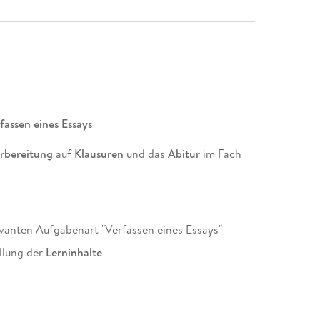
assen eines Essays
rbereitung
auf
Klausuren
und das
Abitur
im Fach
evanten Aufgabenart "Verfassen eines Essays"
ellung der
Lerninhalte
n
Training
materialgestützten Schreibens
ensüberprüfung