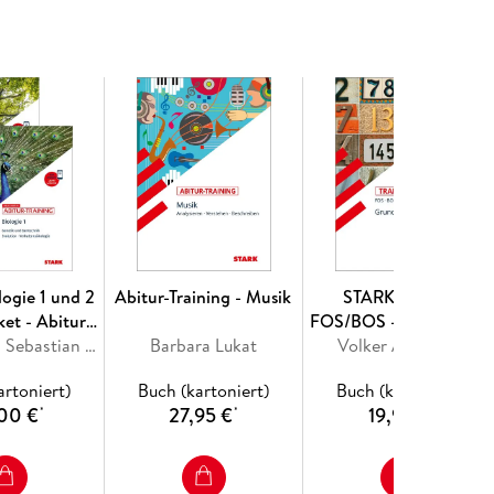
ogie 1 und 2
Abitur-Training - Musik
STARK Training
ket - Abitur-
FOS/BOS - Mathemati
ining
Maren Frey, Sebastian Rinner, Harald Steinhofer, Florian Zollet
Barbara Lukat
Grundwissen Algebra
Volker Altrichter
(Vorkurs/Vorklasse)
artoniert)
Buch (kartoniert)
Buch (kartoniert)
00 €
27,95 €
19,95 €
*
*
*