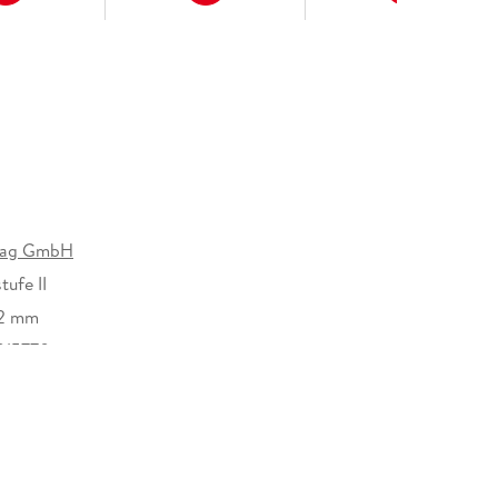
rlag GmbH
ufe II
12 mm
015770