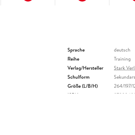
Sprache
deutsch
Reihe
Training
Verlag/Hersteller
Stark Ve
Schulform
Sekundarst
Größe (L/B/H)
264/197/
ISBN
9783849
-Keller-Straße 3c, 81669
.de