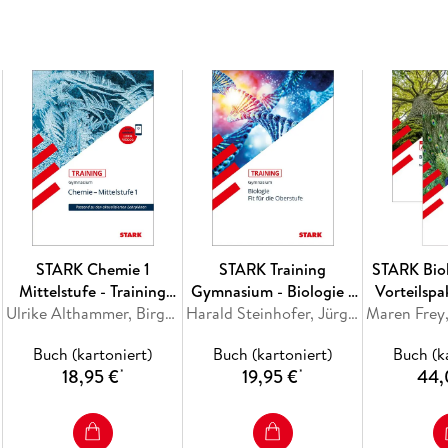
Ausführliche
Lösungen
und
Musteraufsätze
STARK Chemie 1
STARK Training
STARK Biol
Mittelstufe - Training
Gymnasium - Biologie -
Vorteilspa
Gymnasium -
Ulrike Althammer, Birger Pistohl, Waltraud Habelitz-Tkotz
Fit für die Oberstufe
Harald Steinhofer, Jürgen Rojacher
Tra
Grundwissen, Aufgaben
Buch (kartoniert)
Buch (kartoniert)
Buch (k
und Lösungen
18,95 €
19,95 €
44,
*
*