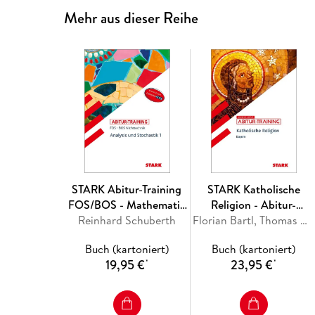
Mehr aus dieser Reihe
STARK Abitur-Training
STARK Katholische
FOS/BOS - Mathematik
Religion - Abitur-
Reinhard Schuberth
Bayern 11. Klasse
Training Bayern
Florian Bartl, Thomas Gottfried, Sonja Wunderlich
Nichttechnik, Band 1
Buch (kartoniert)
Buch (kartoniert)
19,95 €
23,95 €
*
*