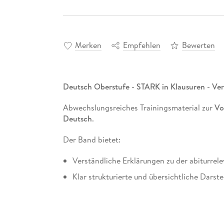
Merken
Empfehlen
Bewerten
Deutsch Oberstufe - STARK in Klausuren - Verf
Abwechslungsreiches Trainingsmaterial zur
Vo
Deutsch
.
Der Band bietet:
Verständliche Erklärungen zu der abiturrel
Klar strukturierte und übersichtliche Darst
Zahlreiche
Übungsaufgaben
zum intensive
Musterklausuren
zur selbstständigen Wiss