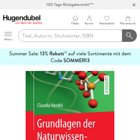
100 Tage Rückgaberecht***
Abholung in über 100 Filialen
Filiale
Konto
Merkzettel
Warenkorb
Hugendubel
Menu
Summer Sale:
13% Rabatt
auf viele Sortimente mit dem
12
mehr
Code
SOMMER13
erfahren