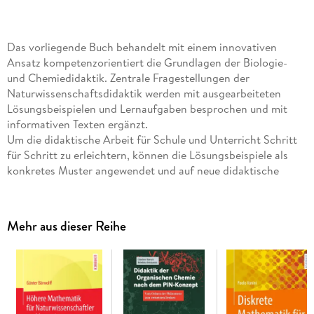
Das vorliegende Buch behandelt mit einem innovativen
Ansatz kompetenzorientiert die Grundlagen der Biologie-
und Chemiedidaktik. Zentrale Fragestellungen der
Naturwissenschaftsdidaktik werden mit ausgearbeiteten
Lösungsbeispielen und Lernaufgaben besprochen und mit
informativen Texten ergänzt.
Um die didaktische Arbeit für Schule und Unterricht Schritt
für Schritt zu erleichtern, können die Lösungsbeispiele als
konkretes Muster angewendet und auf neue didaktische
Fragestellungen übertragen werden.
Mit diesem Buch lernt der Leser, die vielen verschiedenen
Aspekte von gutem Biologie- und Chemieunterricht sinnvoll
Mehr aus dieser Reihe
zu variieren und bei der Planung neu zu kombinieren, um
sicher in die naturwissenschaftliche Unterrichtspraxis
einzusteigen.
Damit eignet sich dieses Buch sowohl zum Selbststudium als
auch zur Prüfungsvorbereitung und richtet sich an
angehende Lehrer und Lehrerinnen in den