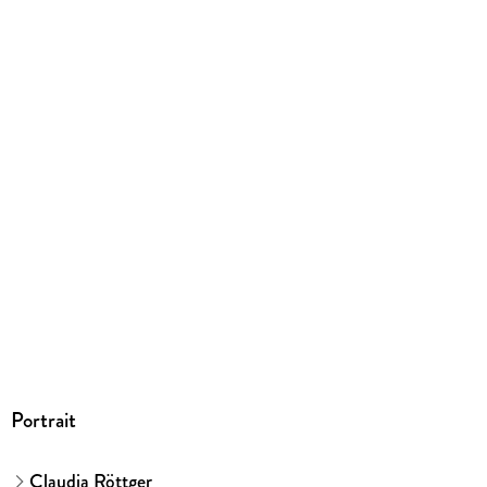
9783927216921
Herstelleradresse
Wort & Bild Verlag Konradshöhe GmbH & Co. KG,
Konradshöhe 1, 82065 Baierbrunn, info@wubv.de
Portrait
Claudia Röttger