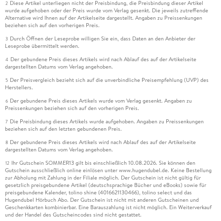
Diese Artikel unterliegen nicht der Preisbindung, die Preisbindung dieser Artikel
2
wurde aufgehoben oder der Preis wurde vom Verlag gesenkt. Die jeweils zutreffende
Alternative wird Ihnen auf der Artikelseite dargestellt. Angaben zu Preissenkungen
beziehen sich auf den vorherigen Preis.
Durch Öffnen der Leseprobe willigen Sie ein, dass Daten an den Anbieter der
3
Leseprobe übermittelt werden.
Der gebundene Preis dieses Artikels wird nach Ablauf des auf der Artikelseite
4
dargestellten Datums vom Verlag angehoben.
Der Preisvergleich bezieht sich auf die unverbindliche Preisempfehlung (UVP) des
5
Herstellers.
Der gebundene Preis dieses Artikels wurde vom Verlag gesenkt. Angaben zu
6
Preissenkungen beziehen sich auf den vorherigen Preis.
Die Preisbindung dieses Artikels wurde aufgehoben. Angaben zu Preissenkungen
7
beziehen sich auf den letzten gebundenen Preis.
Der gebundene Preis dieses Artikels wird nach Ablauf des auf der Artikelseite
8
dargestellten Datums vom Verlag angehoben.
Ihr Gutschein SOMMER13 gilt bis einschließlich 10.08.2026. Sie können den
12
Gutschein ausschließlich online einlösen unter www.hugendubel.de. Keine Bestellung
zur Abholung mit Zahlung in der Filiale möglich. Der Gutschein ist nicht gültig für
gesetzlich preisgebundene Artikel (deutschsprachige Bücher und eBooks) sowie für
preisgebundene Kalender, tolino shine (4016621130466), tolino select und das
Hugendubel Hörbuch Abo. Der Gutschein ist nicht mit anderen Gutscheinen und
Geschenkkarten kombinierbar. Eine Barauszahlung ist nicht möglich. Ein Weiterverkauf
und der Handel des Gutscheincodes sind nicht gestattet.