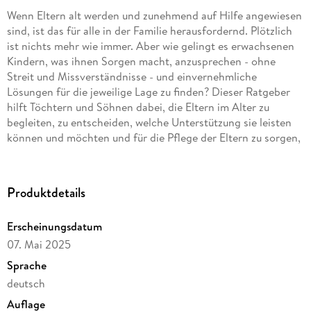
Wenn Eltern alt werden und zunehmend auf Hilfe angewiesen
sind, ist das für alle in der Familie herausfordernd. Plötzlich
ist nichts mehr wie immer. Aber wie gelingt es erwachsenen
Kindern, was ihnen Sorgen macht, anzusprechen - ohne
Streit und Missverständnisse - und einvernehmliche
Lösungen für die jeweilige Lage zu finden? Dieser Ratgeber
hilft Töchtern und Söhnen dabei, die Eltern im Alter zu
begleiten, zu entscheiden, welche Unterstützung sie leisten
können und möchten und für die Pflege der Eltern zu sorgen,
ohne sich selbst zu überfordern. Mit zahlreichen Tipps und
Coaching-Übungen für ein gutes Miteinander der
Generationen, Informationen zu den häufigsten
Produktdetails
gesundheitlichen Problemen im Alter sowie Checklisten für
die Pflege und zu finanzieller Vorsorge.
Erscheinungsdatum
07. Mai 2025
Sprache
deutsch
Auflage