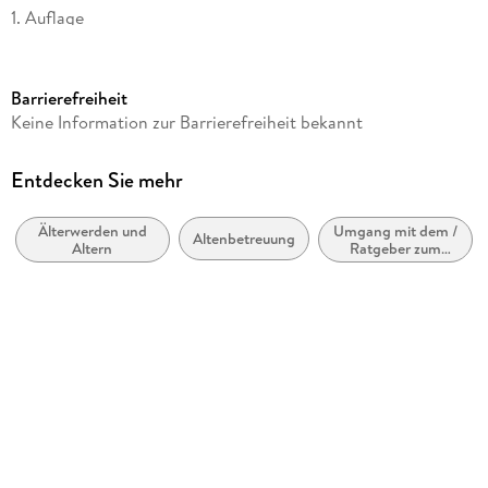
1. Auflage
Seitenanzahl
128
Barrierefreiheit
Autor/Autorin
Keine Information zur Barrierefreiheit bekannt
Claudia Röttger
Verlag/Hersteller
Entdecken Sie mehr
Wort & Bild GmbH
Älterwerden und
Umgang mit dem /
Produktart
Altenbetreuung
Altern
Ratgeber zum
kartoniert
Altern
Gewicht
338 g
Größe (L/B/H)
220/164/15 mm
Sonstiges
Großformatiges Paperback. Klappenbroschur
ISBN