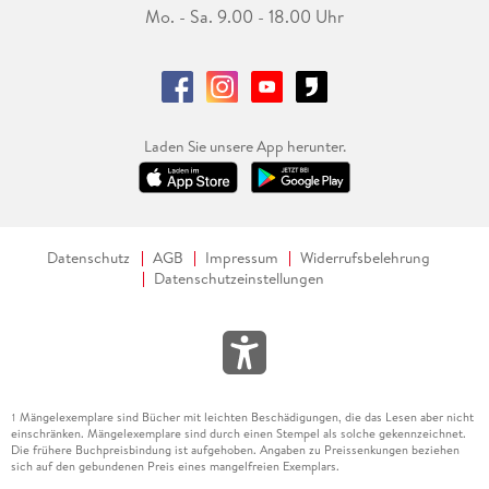
Mo. - Sa. 9.00 - 18.00 Uhr
Laden Sie unsere App herunter.
Datenschutz
AGB
Impressum
Widerrufsbelehrung
Datenschutzeinstellungen
Mängelexemplare sind Bücher mit leichten Beschädigungen, die das Lesen aber nicht
1
einschränken. Mängelexemplare sind durch einen Stempel als solche gekennzeichnet.
Die frühere Buchpreisbindung ist aufgehoben. Angaben zu Preissenkungen beziehen
sich auf den gebundenen Preis eines mangelfreien Exemplars.