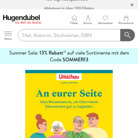
Abholung in über 100 Filialen
Filiale
Konto
Merkzettel
Warenkorb
Hugendubel
Menu
Summer Sale:
13% Rabatt
auf viele Sortimente mit dem
12
mehr
Code
SOMMER13
erfahren