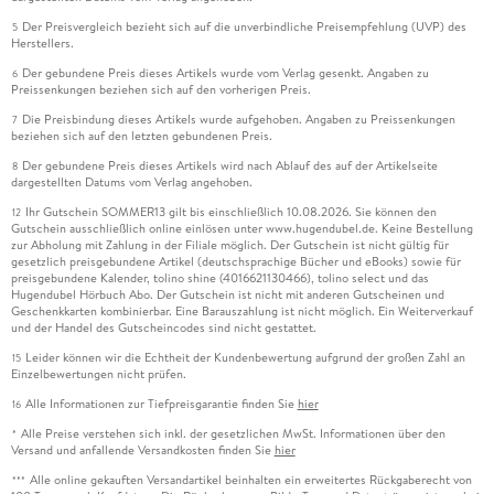
Der Preisvergleich bezieht sich auf die unverbindliche Preisempfehlung (UVP) des
5
Herstellers.
Der gebundene Preis dieses Artikels wurde vom Verlag gesenkt. Angaben zu
6
Preissenkungen beziehen sich auf den vorherigen Preis.
Die Preisbindung dieses Artikels wurde aufgehoben. Angaben zu Preissenkungen
7
beziehen sich auf den letzten gebundenen Preis.
Der gebundene Preis dieses Artikels wird nach Ablauf des auf der Artikelseite
8
dargestellten Datums vom Verlag angehoben.
Ihr Gutschein SOMMER13 gilt bis einschließlich 10.08.2026. Sie können den
12
Gutschein ausschließlich online einlösen unter www.hugendubel.de. Keine Bestellung
zur Abholung mit Zahlung in der Filiale möglich. Der Gutschein ist nicht gültig für
gesetzlich preisgebundene Artikel (deutschsprachige Bücher und eBooks) sowie für
preisgebundene Kalender, tolino shine (4016621130466), tolino select und das
Hugendubel Hörbuch Abo. Der Gutschein ist nicht mit anderen Gutscheinen und
Geschenkkarten kombinierbar. Eine Barauszahlung ist nicht möglich. Ein Weiterverkauf
und der Handel des Gutscheincodes sind nicht gestattet.
Leider können wir die Echtheit der Kundenbewertung aufgrund der großen Zahl an
15
Einzelbewertungen nicht prüfen.
Alle Informationen zur Tiefpreisgarantie finden Sie
hier
16
Alle Preise verstehen sich inkl. der gesetzlichen MwSt. Informationen über den
*
Versand und anfallende Versandkosten finden Sie
hier
Alle online gekauften Versandartikel beinhalten ein erweitertes Rückgaberecht von
***