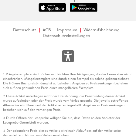
Datenschutz
AGB
Impressum
Widerrufsbelehrung
Datenschutzeinstellungen
Mängelexemplare sind Bücher mit leichten Beschädigungen, die das Lesen aber nicht
1
einschränken. Mängelexemplare sind durch einen Stempel als solche gekennzeichnet.
Die frühere Buchpreisbindung ist aufgehoben. Angaben zu Preissenkungen beziehen
sich auf den gebundenen Preis eines mangelfreien Exemplars.
Diese Artikel unterliegen nicht der Preisbindung, die Preisbindung dieser Artikel
2
wurde aufgehoben oder der Preis wurde vom Verlag gesenkt. Die jeweils zutreffende
Alternative wird Ihnen auf der Artikelseite dargestellt. Angaben zu Preissenkungen
beziehen sich auf den vorherigen Preis.
Durch Öffnen der Leseprobe willigen Sie ein, dass Daten an den Anbieter der
3
Leseprobe übermittelt werden.
Der gebundene Preis dieses Artikels wird nach Ablauf des auf der Artikelseite
4
dargestellten Datums vom Verlag angehoben.