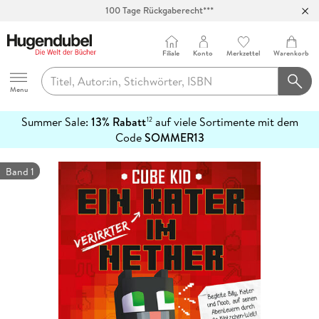
100 Tage Rückgaberecht***
Abholung in über 100 Filialen
Filiale
Konto
Merkzettel
Warenkorb
Hugendubel
Menu
Summer Sale:
13% Rabatt
auf viele Sortimente mit dem
12
mehr
Code
SOMMER13
erfahren
Band 1