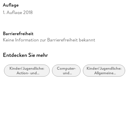
Auflage
1. Auflage 2018
Seitenanzahl
283
Barrierefreiheit
Altersempfehlung
Keine Information zur Barrierefreiheit bekannt
ab 8 Jahre
Reihe
Entdecken Sie mehr
Minecraft. Billy, 1
Kinder/Jugendliche:
Computer-
Kinder/Jugendliche:
Autor/Autorin
Action- und
und
Allgemeine
Cube Kid
Abenteuergeschichten
Onlinespiele
Interessen:
Computer- und
Verlag/Hersteller
Videospiele
Ullmann Medien GmbH
Produktart
kartoniert
Abbildungen
m. Comics