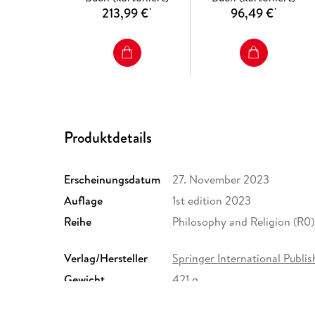
213,99 €
96,49 €
*
*
Produktdetails
Erscheinungsdatum
27. November 2023
Auflage
1st edition 2023
Reihe
Philosophy and Religion (R0)
Verlag/Hersteller
Springer International Publis
Gewicht
421 g
ISBN
9783031101397