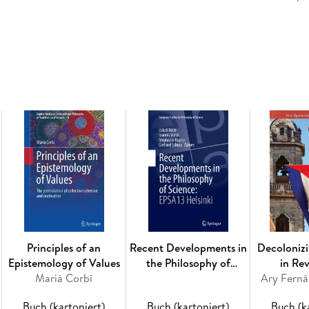
combine field research with theoretical reflect
interviews and participant observation) and q
Inhaltsverzeichnis
Chapter 1: Introduction. - PART 1: History and
of the People and Community. - Chapter 3: T
societas, ibi ius: The Legal System. - Chapter
Economy. - Chapter 6: The Politics of a `New S
Damanhur: A Unique Education? . - PART 2: Cul
and the Community. Before-During-After. - Cha
Way and Alchemy. - Chapter 10: Oberto Airaudi 
Tourism. - Chapter 12: Heritagization of Templ
Leave from the Community. - Chapter 14: Conc
Principles of an
Recent Developments in
Decoloniz
Epistemology of Values
the Philosophy of
in Re
Marià Corbí
Science: EPSA13 Helsinki
Ary Fern
Buch (kartoniert)
Buch (kartoniert)
Buch (k