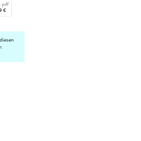
 pdf
9 €
diesen
: