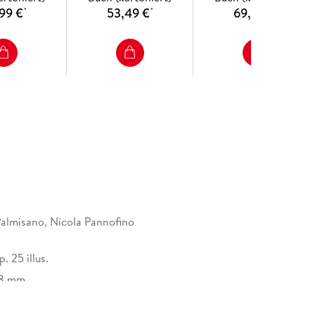
99 €
53,49 €
69,49 €
*
*
*
Palmisano, Nicola Pannofino
. 25 illus.
18 mm
Nature Customer Service Center GmbH,