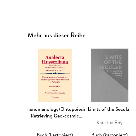
Mehr aus dieser Reihe
Phenomenology/Ontopoiesis
Limits of the Secular
Retrieving Geo-cosmic
Horizons of Antiquity
Kaustuv Roy
Buch (kartoniert)
Buch (kartoniert)