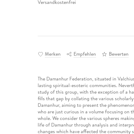
Versandkostenfrei
Merken
Empfehlen
Bewerten
The Damanhur Federation, situated in Valchiuse
lasting spiritual-esoteric communities. Neverth
study of this group, with the exception of a han
fills that gap by collating the various scholar
Damanhur, aiming to present the phenomenon t
who are just curious in a volume focusing on t
whole. We consider the various spheres making u
life of Damanhur through analysis and interpre
changes which have affected the community sin