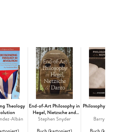
ion, making use of both qualitative (discursive
uantitative (questionnaires) methods.
 organization. - Chapter 2: The Origins. The Utopia
he Community in Numbers. - Chapter 4: Ubi
 5: A Bridge between Inside and Outside: The
pirituality Community. - Chapter 7: Children of
ture and spirituality. - Chapter 8: Oberto Airaudi
pter 9: Secrecy and Spirituality: The Horusian
and Selfic Paintings. - Chapter 11: Spiritual
es of Humankind. - Chapter 13: The Farewell: Taking
lusions.
ing Theology
End-of-Art Philosophy in
Philosophy of the Nove
volution
Hegel, Nietzsche and
ández-Albán
Stephen Snyder
Danto
Barry Stocker
artoniert)
Buch (kartoniert)
Buch (kartoniert)