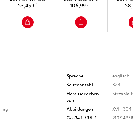
53,49 €
106,99 €
58,
*
*
Sprache
englisch
Seitenanzahl
324
Herausgegeben
Stefania 
von
hing
Abbildungen
XVII, 304 p
Größe (L/B/H)
210/148/
Herstelleradresse
Springer 