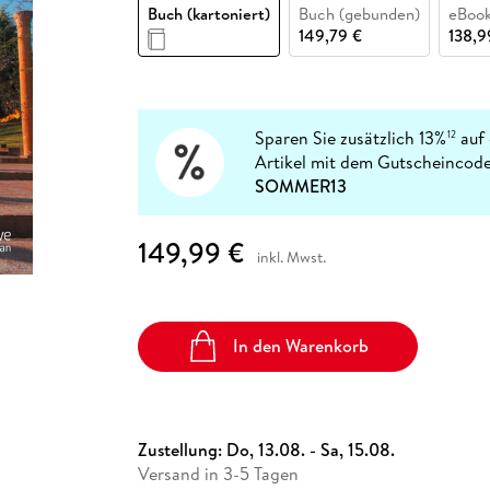
Fremdsprachige Bücher
Buch (kartoniert)
Buch (gebunden)
eBook
n Lernhilfen
 Jugendbücher
eiber
Hörbuch Downloads im Bundle
cher
 Vergleich
 Puzzlezubehör
Lernen
New Adult
STABILO
149,79 €
138,9
Taschenbücher
hilfen
hriller
 Backen
er
lender
Ratgeber
op
hriller
Romance
Sachbücher
Sparen Sie zusätzlich 13%
auf 
12
precher:innen
Artikel mit dem Gutscheincode
Science Fiction
SOMMER13
Fremdsprachige Bücher
149,99 €
inkl. Mwst.
In den Warenkorb
Zustellung:
Do, 13.08. - Sa, 15.08.
Versand in 3-5 Tagen