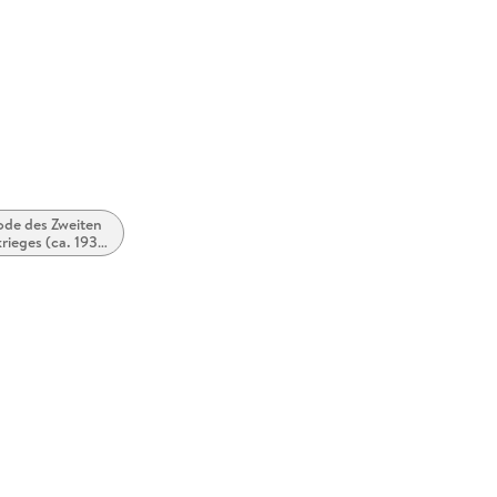
Europapla
ProductS
ode des Zweiten
rieges (ca. 1938
bis ca. 1946)