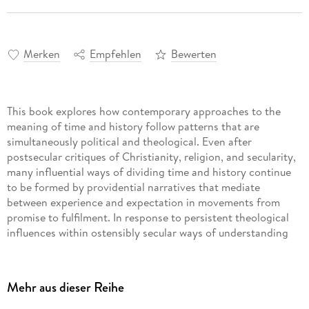
Merken
Empfehlen
Bewerten
This book explores how contemporary approaches to the
meaning of time and history follow patterns that are
simultaneously political and theological. Even after
postsecular critiques of Christianity, religion, and secularity,
many influential ways of dividing time and history continue
to be formed by providential narratives that mediate
between experience and expectation in movements from
promise to fulfilment. In response to persistent theological
influences within ostensibly secular ways of understanding
time and history,
Postsecular History
revisits and revises the
concept of periodization by tracing powerful efforts to divide
time into past, present, and future, and by critiquing
Mehr aus dieser Reihe
historical partitions between the Reformation and
Enlightenment. Developing a postsecular critique of