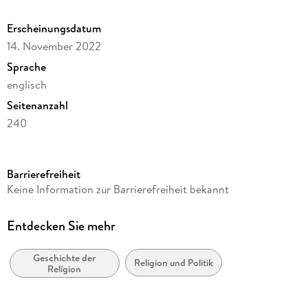
Erscheinungsdatum
14. November 2022
Sprache
englisch
Seitenanzahl
240
Reihe
Philosophy and Religion (R0)
Barrierefreiheit
Autor/Autorin
Keine Information zur Barrierefreiheit bekannt
Maxwell Kennel
Verlag/Hersteller
Entdecken Sie mehr
Palgrave Macmillan
Geschichte der
Abbildungen
Religion und Politik
Religion
XV, 222 p.
Gewicht