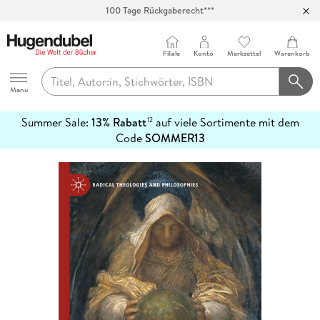
Abholung in über 100 Filialen
Filiale
Konto
Merkzettel
Warenkorb
Hugendubel
Menu
Summer Sale:
13% Rabatt
auf viele Sortimente mit dem
12
mehr
Code
SOMMER13
erfahren