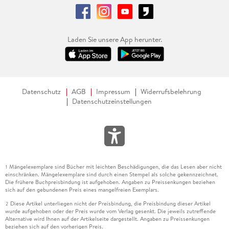
Laden Sie unsere App herunter.
Datenschutz
AGB
Impressum
Widerrufsbelehrung
Datenschutzeinstellungen
Mängelexemplare sind Bücher mit leichten Beschädigungen, die das Lesen aber nicht
1
einschränken. Mängelexemplare sind durch einen Stempel als solche gekennzeichnet.
Die frühere Buchpreisbindung ist aufgehoben. Angaben zu Preissenkungen beziehen
sich auf den gebundenen Preis eines mangelfreien Exemplars.
Diese Artikel unterliegen nicht der Preisbindung, die Preisbindung dieser Artikel
2
wurde aufgehoben oder der Preis wurde vom Verlag gesenkt. Die jeweils zutreffende
Alternative wird Ihnen auf der Artikelseite dargestellt. Angaben zu Preissenkungen
beziehen sich auf den vorherigen Preis.