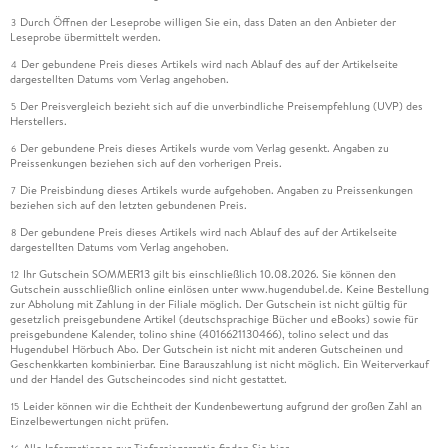
Durch Öffnen der Leseprobe willigen Sie ein, dass Daten an den Anbieter der
3
Leseprobe übermittelt werden.
Der gebundene Preis dieses Artikels wird nach Ablauf des auf der Artikelseite
4
dargestellten Datums vom Verlag angehoben.
Der Preisvergleich bezieht sich auf die unverbindliche Preisempfehlung (UVP) des
5
Herstellers.
Der gebundene Preis dieses Artikels wurde vom Verlag gesenkt. Angaben zu
6
Preissenkungen beziehen sich auf den vorherigen Preis.
Die Preisbindung dieses Artikels wurde aufgehoben. Angaben zu Preissenkungen
7
beziehen sich auf den letzten gebundenen Preis.
Der gebundene Preis dieses Artikels wird nach Ablauf des auf der Artikelseite
8
dargestellten Datums vom Verlag angehoben.
Ihr Gutschein SOMMER13 gilt bis einschließlich 10.08.2026. Sie können den
12
Gutschein ausschließlich online einlösen unter www.hugendubel.de. Keine Bestellung
zur Abholung mit Zahlung in der Filiale möglich. Der Gutschein ist nicht gültig für
gesetzlich preisgebundene Artikel (deutschsprachige Bücher und eBooks) sowie für
preisgebundene Kalender, tolino shine (4016621130466), tolino select und das
Hugendubel Hörbuch Abo. Der Gutschein ist nicht mit anderen Gutscheinen und
Geschenkkarten kombinierbar. Eine Barauszahlung ist nicht möglich. Ein Weiterverkauf
und der Handel des Gutscheincodes sind nicht gestattet.
Leider können wir die Echtheit der Kundenbewertung aufgrund der großen Zahl an
15
Einzelbewertungen nicht prüfen.
Alle Informationen zur Tiefpreisgarantie finden Sie
hier