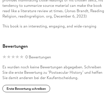
tendency to summarize source material can make the book
read like a literature review at times. (Jonas Brandt, Reading
Religion, readingreligion. org, December 6, 2023)
This book is an interesting, engaging, and wide-ranging
argument that displays considerable depth. I conclude with
the assessment that Kennel s work is important to Christian
political theology. He offers insightful engagements and
Bewertungen
brings to view what goes on in seemingly innocent activities
and habit of mind, such as periodization. This book serves as
0 Bewertungen
a solid contribution to political theology at this early stage of
Kennel s career; I look forward to hearing more from his
Es wurden noch keine Bewertungen abgegeben. Schreiben
distinctive voice soon. (Paul Doerksen, Mennonite Quarterly
Sie die erste Bewertung zu "Postsecular History" und helfen
Review, Vol. 96, October, 2022)
Sie damit anderen bei der Kaufentscheidung.
Erste Bewertung schreiben