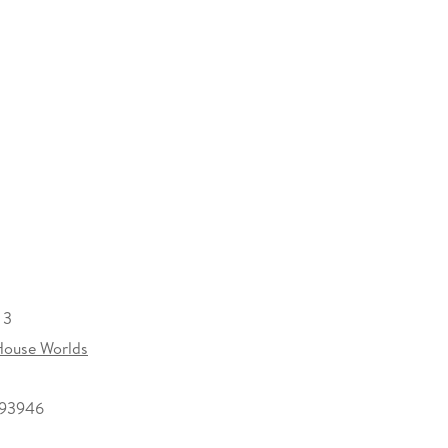
 3
ouse Worlds
093946