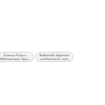
Science-Fiction:
Belletristik: allgemein
Weltraumoper, Space
und literarisch, nicht
Opera
nach Genre