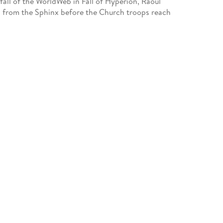
fall of the WorldWeb in Fall of Hyperion, Raoul
a from the Sphinx before the Church troops reach
lue-skinned android named A. Bettik, Raoul and
er Captain Frederico DeSoya, an influential warrior-
matic appearances continue.
riumph and terror— and the continuation of one of