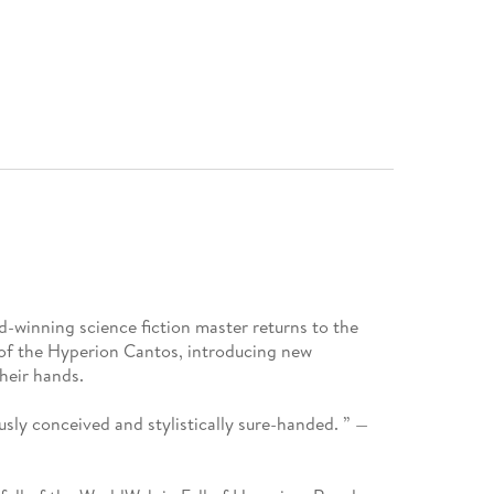
inning science fiction master returns to the
l of the Hyperion Cantos, introducing new
their hands.
ously conceived and stylistically sure-handed. ” —