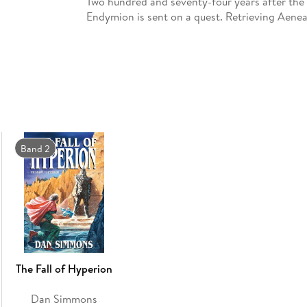
Two hundred and seventy-four years after the 
Endymion is sent on a quest. Retrieving Aene
her is only the beginning. With help from a b
Aenea travel the river Tethys, pursued by Fath
priest, and his troops. And the shrike’ s enig
Endymion is a story about love and memory, t
the science fiction’ s greatest sagas.
Band 2
The Fall of Hyperion
Dan Simmons