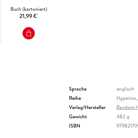
Buch (kartoniert)
21,99 €
*
Sprache
englisch
Reihe
Hyperion,
Verlag/Hersteller
Random H
Gewicht
482 g
ISBN
9798217