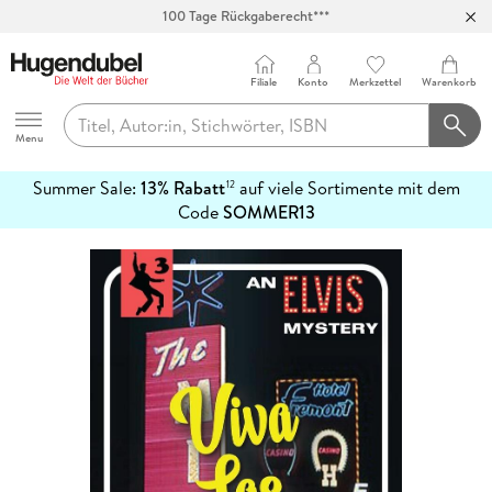
100 Tage Rückgaberecht***
Abholung in über 100 Filialen
Filiale
Konto
Merkzettel
Warenkorb
Hugendubel
Menu
Summer Sale:
13% Rabatt
auf viele Sortimente mit dem
12
mehr
Code
SOMMER13
erfahren