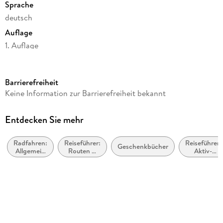
Sprache
deutsch
Auflage
1. Auflage
Seitenanzahl
188
Barrierefreiheit
Reihe
Keine Information zur Barrierefreiheit bekannt
Wandern für die Seele
Autor/Autorin
Entdecken Sie mehr
Daniela Reisch
Radfahren:
Reiseführer:
Reiseführer:
Verlag/Hersteller
Geschenkbücher
Allgemein
Routen &
Aktiv-
Droste Verlag
und
Wege
Urlaub
Touring
Produktart
kartoniert
Abbildungen
mit zahlreichen Fotos und Karten