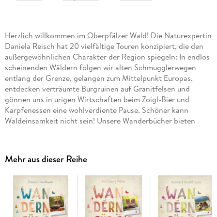
Herzlich willkommen im Oberpfälzer Wald! Die Naturexpertin
Daniela Reisch hat 20 vielfältige Touren konzipiert, die den
außergewöhnlichen Charakter der Region spiegeln: In endlos
scheinenden Wäldern folgen wir alten Schmugglerwegen
entlang der Grenze, gelangen zum Mittelpunkt Europas,
entdecken verträumte Burgruinen auf Granitfelsen und
gönnen uns in urigen Wirtschaften beim Zoigl-Bier und
Karpfenessen eine wohlverdiente Pause. Schöner kann
Waldeinsamkeit nicht sein! Unsere Wanderbücher bieten
echte Wohlfühlwege für jede Stimmung. Mit eindrucksvollen
Fotos, berührenden Texten und abwechslungsreichen Touren
wird jede Wanderung zum besonderen Erlebnis. Entspannung
Mehr aus dieser Reihe
und Inspiration garantiert - ideal auch als Geschenk!