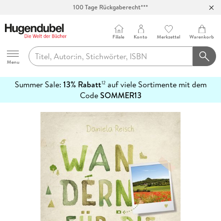
100 Tage Rückgaberecht***
Abholung in über 100 Filialen
Filiale
Konto
Merkzettel
Warenkorb
Hugendubel
Menu
Summer Sale:
13% Rabatt
auf viele Sortimente mit dem
12
mehr
Code
SOMMER13
erfahren