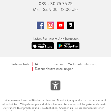
089 - 30 75 75 75
Mo. - Sa. 9.00 - 18.00 Uhr
Laden Sie unsere App herunter.
Datenschutz
AGB
Impressum
Widerrufsbelehrung
Datenschutzeinstellungen
Mängelexemplare sind Bücher mit leichten Beschädigungen, die das Lesen aber nicht
1
einschränken. Mängelexemplare sind durch einen Stempel als solche gekennzeichnet.
Die frühere Buchpreisbindung ist aufgehoben. Angaben zu Preissenkungen beziehen