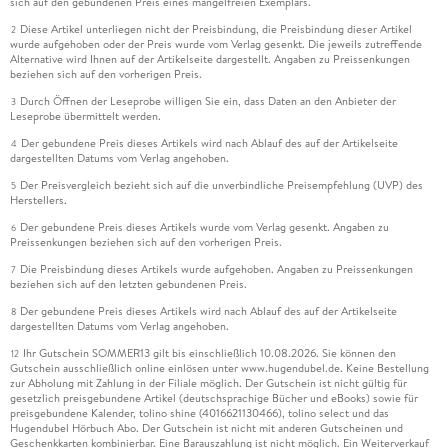
sich auf den gebundenen Preis eines mangelfreien Exemplars.
Diese Artikel unterliegen nicht der Preisbindung, die Preisbindung dieser Artikel
2
wurde aufgehoben oder der Preis wurde vom Verlag gesenkt. Die jeweils zutreffende
Alternative wird Ihnen auf der Artikelseite dargestellt. Angaben zu Preissenkungen
beziehen sich auf den vorherigen Preis.
Durch Öffnen der Leseprobe willigen Sie ein, dass Daten an den Anbieter der
3
Leseprobe übermittelt werden.
Der gebundene Preis dieses Artikels wird nach Ablauf des auf der Artikelseite
4
dargestellten Datums vom Verlag angehoben.
Der Preisvergleich bezieht sich auf die unverbindliche Preisempfehlung (UVP) des
5
Herstellers.
Der gebundene Preis dieses Artikels wurde vom Verlag gesenkt. Angaben zu
6
Preissenkungen beziehen sich auf den vorherigen Preis.
Die Preisbindung dieses Artikels wurde aufgehoben. Angaben zu Preissenkungen
7
beziehen sich auf den letzten gebundenen Preis.
Der gebundene Preis dieses Artikels wird nach Ablauf des auf der Artikelseite
8
dargestellten Datums vom Verlag angehoben.
Ihr Gutschein SOMMER13 gilt bis einschließlich 10.08.2026. Sie können den
12
Gutschein ausschließlich online einlösen unter www.hugendubel.de. Keine Bestellung
zur Abholung mit Zahlung in der Filiale möglich. Der Gutschein ist nicht gültig für
gesetzlich preisgebundene Artikel (deutschsprachige Bücher und eBooks) sowie für
preisgebundene Kalender, tolino shine (4016621130466), tolino select und das
Hugendubel Hörbuch Abo. Der Gutschein ist nicht mit anderen Gutscheinen und
Geschenkkarten kombinierbar. Eine Barauszahlung ist nicht möglich. Ein Weiterverkauf