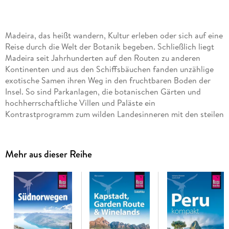
Madeira, das heißt wandern, Kultur erleben oder sich auf eine
Reise durch die Welt der Botanik begeben. Schließlich liegt
Madeira seit Jahrhunderten auf den Routen zu anderen
Kontinenten und aus den Schiffsbäuchen fanden unzählige
exotische Samen ihren Weg in den fruchtbaren Boden der
Insel. So sind Parkanlagen, die botanischen Gärten und
hochherrschaftliche Villen und Paläste ein
Kontrastprogramm zum wilden Landesinneren mit den steilen
Bergflanken, den Wasserfällen und schmalen Steigen.
Das steckt in unserem Reiseführer Madeira | Porto Santo:
Mehr aus dieser Reihe
- Übersichtsseiten mit Beschreibungen aller Regionen:
Funchal und Umgebung, der Südwesten - zwischen Funchal
und Calheta, die Nordküste - von São Vicente bis Porto da
Cruz, der Südosten - von Caniço bis Ponta de São Lourenço,
Porto Santo
- Eine Jahresübersicht zu Festen und Veranstaltungen