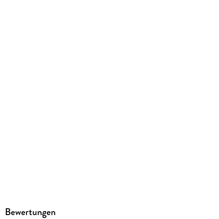
410 g
Größe (L/B/H)
186/120/18 mm
ISBN
9783831739820
Herstelleradresse
Reise Know-How Verlag Peter Rump GmbH, Osnabrücker Str.
79, 33649 Bielefeld, info@reise-know-how.de
Bewertungen