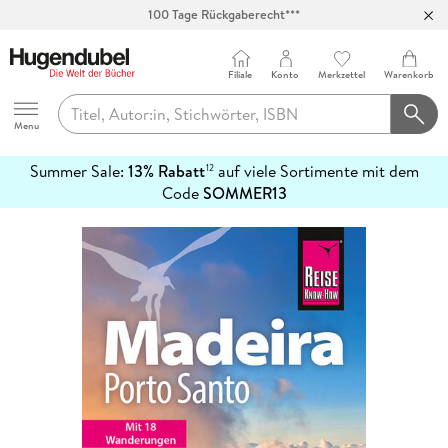
100 Tage Rückgaberecht***
Abholung in über 100 Filialen
Filiale
Konto
Merkzettel
Warenkorb
Hugendubel
Menu
Summer Sale:
13% Rabatt
auf viele Sortimente mit dem
12
mehr
Code
SOMMER13
erfahren