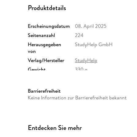
Produktdetails
Erscheinungsdatum
08. April 2025
Seitenanzahl
224
Herausgegeben
StudyHelp GmbH
von
Verlag/Hersteller
StudyHelp
Gewicht
330 g
Sonstiges
Großformatiges Paperback. 
Herstelleradresse
ForwardVerlag, Busdorfwall 
Barrierefreiheit
verlag@studyhelp.de
Keine Information zur Barrierefreiheit bekannt
Entdecken Sie mehr