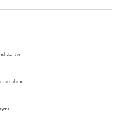
nd starten!
unternehmer
ngen
zern