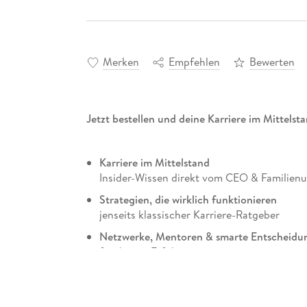
Merken
Empfehlen
Bewerten
Jetzt bestellen und deine Karriere im Mittelsta
Karriere im Mittelstand
Insider-Wissen direkt vom CEO & Familien
Strategien, die wirklich funktionieren
jenseits klassischer Karriere-Ratgeber
Netzwerke, Mentoren & smarte Entscheidu
für deinen Erfolg
Warum Leistung allein nicht reicht
die entscheidenden Unterschiede zum Kon