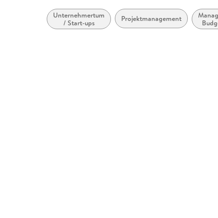
Unternehmertum
Manag
Projektmanagement
/ Start-ups
Budg
Fin