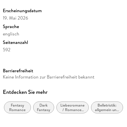
Erscheinungsdatum
19. Mai 2026
Sprache
englisch
Seitenanzahl
592
Reihe
Arcana Academy, 1
Barrierefreiheit
Autor/Autorin
Keine Information zur Barrierefreiheit bekannt
Elise Kova
Verlag/Hersteller
Entdecken Sie mehr
Random House Worlds
Fantasy
Dark
Liebesromane
Belletristik:
Produktart
Romance
Fantasy
/ Romance:
allgemein und
kartoniert
Romantasy,
literarisch,
paranormal
nicht nach
Gewicht
Genre