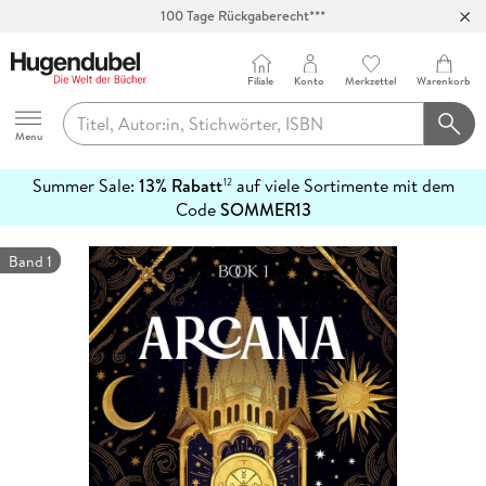
100 Tage Rückgaberecht***
Abholung in über 100 Filialen
Filiale
Konto
Merkzettel
Warenkorb
Hugendubel
Menu
Summer Sale:
13% Rabatt
auf viele Sortimente mit dem
12
mehr
Code
SOMMER13
erfahren
Band 1