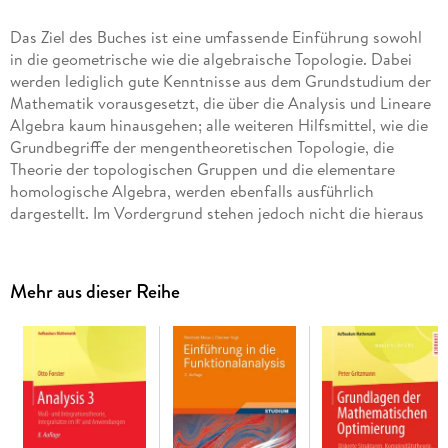
Das Ziel des Buches ist eine umfassende Einführung sowohl
in die geometrische wie die algebraische Topologie. Dabei
werden lediglich gute Kenntnisse aus dem Grundstudium der
Mathematik vorausgesetzt, die über die Analysis und Lineare
Algebra kaum hinausgehen; alle weiteren Hilfsmittel, wie die
Grundbegriffe der mengentheoretischen Topologie, die
Theorie der topologischen Gruppen und die elementare
homologische Algebra, werden ebenfalls ausführlich
dargestellt. Im Vordergrund stehen jedoch nicht die hieraus
hervorgehenden technischen Apparate, die vielfach eine nur
schwer zu überwindende Hürde beim Studium der Topologie
bilden, sondern die geometrischen Fragestellungen, die erst
Mehr aus dieser Reihe
den Anlaß zu ihrer Entwicklung gaben.
Inhaltsverzeichnis
Einführung - Allgemeine Topologie - Homotopie - Lie-
Gruppen und homogene Räume - Homologie