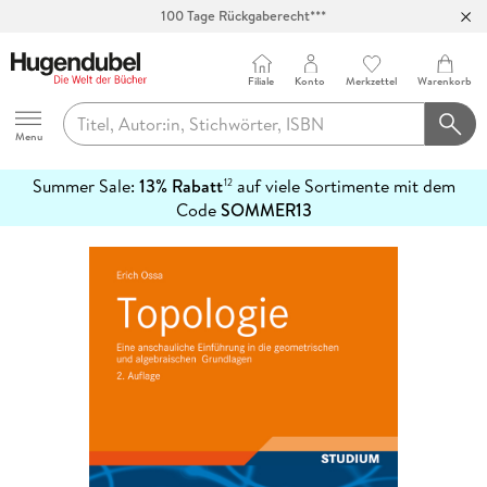
100 Tage Rückgaberecht***
Abholung in über 100 Filialen
Filiale
Konto
Merkzettel
Warenkorb
Hugendubel
Menu
Summer Sale:
13% Rabatt
auf viele Sortimente mit dem
12
mehr
Code
SOMMER13
erfahren