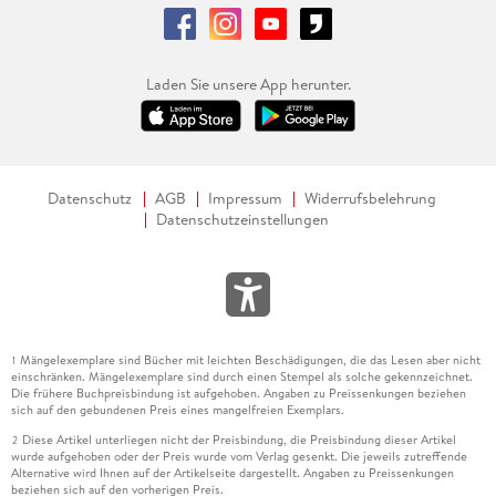
Laden Sie unsere App herunter.
Datenschutz
AGB
Impressum
Widerrufsbelehrung
Datenschutzeinstellungen
Mängelexemplare sind Bücher mit leichten Beschädigungen, die das Lesen aber nicht
1
einschränken. Mängelexemplare sind durch einen Stempel als solche gekennzeichnet.
Die frühere Buchpreisbindung ist aufgehoben. Angaben zu Preissenkungen beziehen
sich auf den gebundenen Preis eines mangelfreien Exemplars.
Diese Artikel unterliegen nicht der Preisbindung, die Preisbindung dieser Artikel
2
wurde aufgehoben oder der Preis wurde vom Verlag gesenkt. Die jeweils zutreffende
Alternative wird Ihnen auf der Artikelseite dargestellt. Angaben zu Preissenkungen
beziehen sich auf den vorherigen Preis.