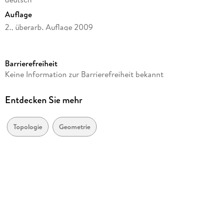
Auflage
2., überarb. Auflage 2009
Seitenanzahl
276
Barrierefreiheit
Reihe
Keine Information zur Barrierefreiheit bekannt
Aufbaukurs Mathematik
Autor/Autorin
Entdecken Sie mehr
Erich Ossa
Verlag/Hersteller
Topologie
Geometrie
Vieweg+Teubner
Abbildungen
X, 276 S.
Gewicht
490 g
ISBN
9783834808745