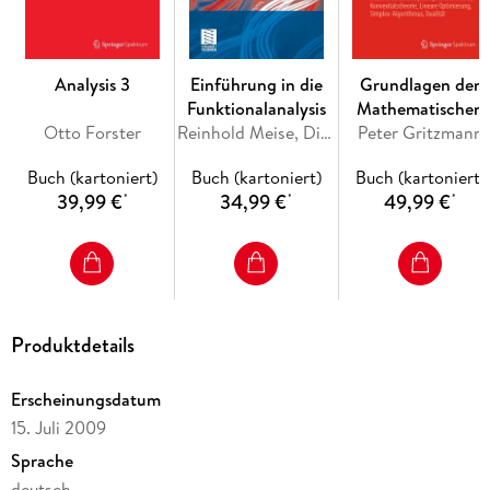
Analysis 3
Einführung in die
Grundlagen der
Funktionalanalysis
Mathematischen
Otto Forster
Reinhold Meise, Dietmar Vogt
Peter Gritzmann
Optimierung
Buch (kartoniert)
Buch (kartoniert)
Buch (kartoniert)
39,99 €
34,99 €
49,99 €
*
*
*
Produktdetails
Erscheinungsdatum
15. Juli 2009
Sprache
deutsch