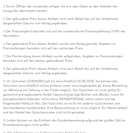
Durch Öffnen der Leseprobe willigen Sie ein, dass Daten an den Anbieter der
3
Leseprobe übermittelt werden.
Der gebundene Preis dieses Artikels wird nach Ablauf des auf der Artikelseite
4
dargestellten Datums vom Verlag angehoben.
Der Preisvergleich bezieht sich auf die unverbindliche Preisempfehlung (UVP) des
5
Herstellers.
Der gebundene Preis dieses Artikels wurde vom Verlag gesenkt. Angaben zu
6
Preissenkungen beziehen sich auf den vorherigen Preis.
Die Preisbindung dieses Artikels wurde aufgehoben. Angaben zu Preissenkungen
7
beziehen sich auf den letzten gebundenen Preis.
Der gebundene Preis dieses Artikels wird nach Ablauf des auf der Artikelseite
8
dargestellten Datums vom Verlag angehoben.
Ihr Gutschein SOMMER13 gilt bis einschließlich 10.08.2026. Sie können den
12
Gutschein ausschließlich online einlösen unter www.hugendubel.de. Keine Bestellung
zur Abholung mit Zahlung in der Filiale möglich. Der Gutschein ist nicht gültig für
gesetzlich preisgebundene Artikel (deutschsprachige Bücher und eBooks) sowie für
preisgebundene Kalender, tolino shine (4016621130466), tolino select und das
Hugendubel Hörbuch Abo. Der Gutschein ist nicht mit anderen Gutscheinen und
Geschenkkarten kombinierbar. Eine Barauszahlung ist nicht möglich. Ein Weiterverkauf
und der Handel des Gutscheincodes sind nicht gestattet.
Leider können wir die Echtheit der Kundenbewertung aufgrund der großen Zahl an
15
Einzelbewertungen nicht prüfen.
Alle Informationen zur Tiefpreisgarantie finden Sie
hier
16