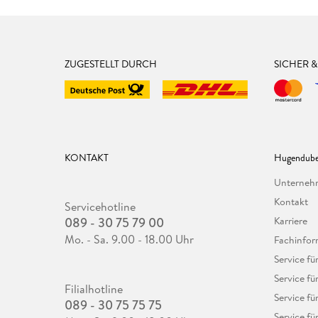
ZUGESTELLT DURCH
SICHER 
KONTAKT
Hugendube
Unterne
Kontakt
Servicehotline
089 - 30 75 79 00
Karriere
Mo. - Sa. 9.00 - 18.00 Uhr
Fachinfor
Service f
Service fü
Filialhotline
Service fü
089 - 30 75 75 75
Service fü