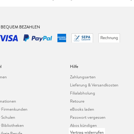
& BEQUEM BEZAHLEN
l
Hilfe
hmen
Zahlungsarten
Lieferung & Versandkosten
Filialabholung
mationen
Retoure
ür Firmenkunden
eBooks laden
r Schulen
Passwort vergessen
r Bibliotheken
Abos kündigen
Vertrag widerrufen
r freie Berufe