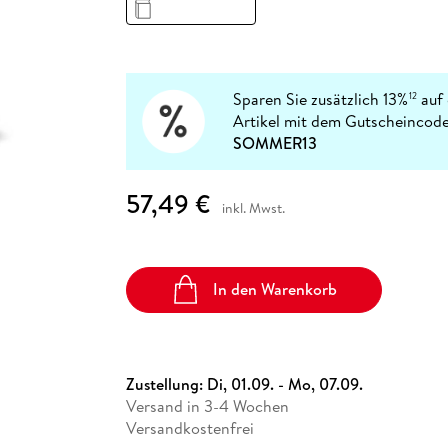
Fremdsprachige Bücher
n Lernhilfen
 Jugendbücher
eiber
Hörbuch Downloads im Bundle
cher
 Vergleich
 Puzzlezubehör
Lernen
New Adult
STABILO
Taschenbücher
hilfen
hriller
 Backen
er
lender
Ratgeber
op
hriller
Romance
Sparen Sie zusätzlich 13%
auf 
12
Sachbücher
Artikel mit dem Gutscheincode
precher:innen
SOMMER13
Science Fiction
Fremdsprachige Bücher
57,49 €
inkl. Mwst.
In den Warenkorb
Zustellung:
Di, 01.09. - Mo, 07.09.
Versand in 3-4 Wochen
Versandkostenfrei