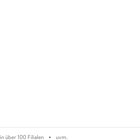
n über 100 Filialen
uvm.