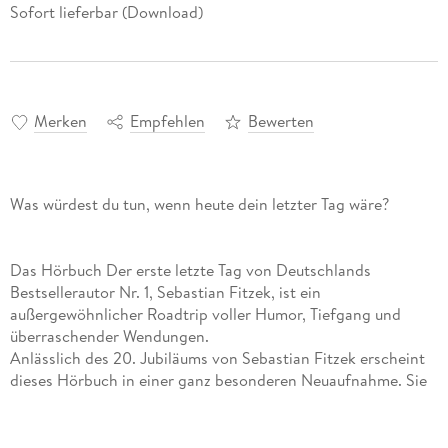
Sofort lieferbar (Download)
Merken
Empfehlen
Bewerten
Was würdest du tun, wenn heute dein letzter Tag wäre?
Das Hörbuch Der erste letzte Tag von Deutschlands
Bestsellerautor Nr. 1, Sebastian Fitzek, ist ein
außergewöhnlicher Roadtrip voller Humor, Tiefgang und
überraschender Wendungen.
Anlässlich des 20. Jubiläums von Sebastian Fitzek erscheint
dieses Hörbuch in einer ganz besonderen Neuaufnahme. Sie
enthält ein Nachwort, von Sebastian Fitzek persönlich
gelesen. Die unverwechselbare Stimme von Simon Jäger lässt
die Charaktere lebendig werden und sorgt für ein intensives