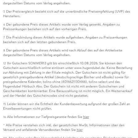
dargestellten Datums vom Verlag angehoben.
Der Preisvergleich bezieht sich auf die unverbindliche Preisempfehlung (UVP) des
5
Herstellers.
Der gebundene Preis dieses Artikels wurde vom Verlag gesenkt. Angaben zu
6
Preissenkungen beziehen sich auf den vorherigen Preis.
Die Preisbindung dieses Artikels wurde aufgehoben. Angaben zu Preissenkungen
7
beziehen sich auf den letzten gebundenen Preis.
Der gebundene Preis dieses Artikels wird nach Ablauf des auf der Artikelseite
8
dargestellten Datums vom Verlag angehoben.
Ihr Gutschein SOMMER13 gilt bis einschließlich 10.08.2026. Sie können den
12
Gutschein ausschließlich online einlösen unter www.hugendubel.de. Keine Bestellung
zur Abholung mit Zahlung in der Filiale möglich. Der Gutschein ist nicht gültig für
gesetzlich preisgebundene Artikel (deutschsprachige Bücher und eBooks) sowie für
preisgebundene Kalender, tolino shine (4016621130466), tolino select und das
Hugendubel Hörbuch Abo. Der Gutschein ist nicht mit anderen Gutscheinen und
Geschenkkarten kombinierbar. Eine Barauszahlung ist nicht möglich. Ein Weiterverkauf
und der Handel des Gutscheincodes sind nicht gestattet.
Leider können wir die Echtheit der Kundenbewertung aufgrund der großen Zahl an
15
Einzelbewertungen nicht prüfen.
Alle Informationen zur Tiefpreisgarantie finden Sie
hier
16
Alle Preise verstehen sich inkl. der gesetzlichen MwSt. Informationen über den
*
Versand und anfallende Versandkosten finden Sie
hier