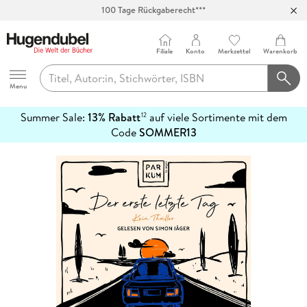
100 Tage Rückgaberecht***
Abholung in über 100 Filialen
Filiale
Konto
Merkzettel
Warenkorb
Hugendubel
Menu
Summer Sale:
13% Rabatt
auf viele Sortimente mit dem
12
mehr
Code
SOMMER13
erfahren