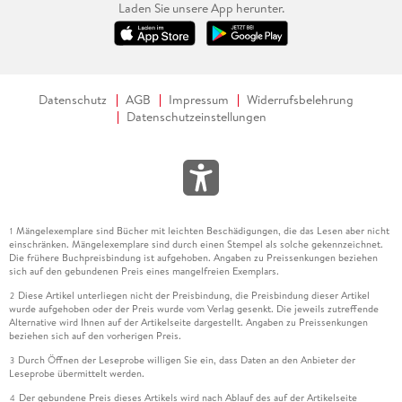
Laden Sie unsere App herunter.
Datenschutz
AGB
Impressum
Widerrufsbelehrung
Datenschutzeinstellungen
Mängelexemplare sind Bücher mit leichten Beschädigungen, die das Lesen aber nicht
1
einschränken. Mängelexemplare sind durch einen Stempel als solche gekennzeichnet.
Die frühere Buchpreisbindung ist aufgehoben. Angaben zu Preissenkungen beziehen
sich auf den gebundenen Preis eines mangelfreien Exemplars.
Diese Artikel unterliegen nicht der Preisbindung, die Preisbindung dieser Artikel
2
wurde aufgehoben oder der Preis wurde vom Verlag gesenkt. Die jeweils zutreffende
Alternative wird Ihnen auf der Artikelseite dargestellt. Angaben zu Preissenkungen
beziehen sich auf den vorherigen Preis.
Durch Öffnen der Leseprobe willigen Sie ein, dass Daten an den Anbieter der
3
Leseprobe übermittelt werden.
Der gebundene Preis dieses Artikels wird nach Ablauf des auf der Artikelseite
4