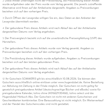
Diese Artikel unterliegen nicht der Preisbindung, die Preisbindung dieser Artikel
2
wurde aufgehoben oder der Preis wurde vom Verlag gesenkt. Die jeweils zutreffende
Alternative wird Ihnen auf der Artikelseite dargestellt. Angaben zu Preissenkungen
beziehen sich auf den vorherigen Preis.
Durch Öffnen der Leseprobe willigen Sie ein, dass Daten an den Anbieter der
3
Leseprobe übermittelt werden.
Der gebundene Preis dieses Artikels wird nach Ablauf des auf der Artikelseite
4
dargestellten Datums vom Verlag angehoben.
Der Preisvergleich bezieht sich auf die unverbindliche Preisempfehlung (UVP) des
5
Herstellers.
Der gebundene Preis dieses Artikels wurde vom Verlag gesenkt. Angaben zu
6
Preissenkungen beziehen sich auf den vorherigen Preis.
Die Preisbindung dieses Artikels wurde aufgehoben. Angaben zu Preissenkungen
7
beziehen sich auf den letzten gebundenen Preis.
Der gebundene Preis dieses Artikels wird nach Ablauf des auf der Artikelseite
8
dargestellten Datums vom Verlag angehoben.
Ihr Gutschein SOMMER13 gilt bis einschließlich 10.08.2026. Sie können den
12
Gutschein ausschließlich online einlösen unter www.hugendubel.de. Keine Bestellung
zur Abholung mit Zahlung in der Filiale möglich. Der Gutschein ist nicht gültig für
gesetzlich preisgebundene Artikel (deutschsprachige Bücher und eBooks) sowie für
preisgebundene Kalender, tolino shine (4016621130466), tolino select und das
Hugendubel Hörbuch Abo. Der Gutschein ist nicht mit anderen Gutscheinen und
Geschenkkarten kombinierbar. Eine Barauszahlung ist nicht möglich. Ein Weiterverkauf
und der Handel des Gutscheincodes sind nicht gestattet.