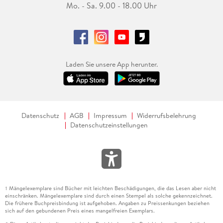
Mo. - Sa. 9.00 - 18.00 Uhr
Laden Sie unsere App herunter.
Datenschutz
AGB
Impressum
Widerrufsbelehrung
Datenschutzeinstellungen
Mängelexemplare sind Bücher mit leichten Beschädigungen, die das Lesen aber nicht
1
einschränken. Mängelexemplare sind durch einen Stempel als solche gekennzeichnet.
Die frühere Buchpreisbindung ist aufgehoben. Angaben zu Preissenkungen beziehen
sich auf den gebundenen Preis eines mangelfreien Exemplars.