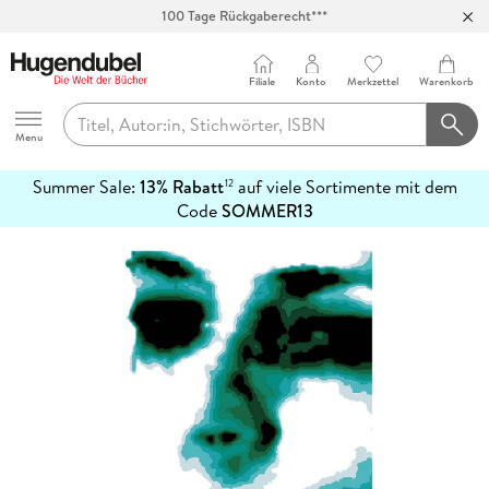
100 Tage Rückgaberecht***
Abholung in über 100 Filialen
Filiale
Konto
Merkzettel
Warenkorb
Hugendubel
Menu
Summer Sale:
13% Rabatt
auf viele Sortimente mit dem
12
mehr
Code
SOMMER13
erfahren