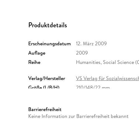
Produktdetails
Erscheinungsdatum
12. März 2009
Auflage
2009
Reihe
Humanities, Social Science 
Verlag/Hersteller
VS Verlag für Sozialwissensc
Größe (L/B/H)
210/148/22 mm
Herstelleradresse
Springer Nature Customer S
Europaplatz 3, 69115 Heidelb
Barrierefreiheit
ProductSafety@springernat
Keine Information zur Barrierefreiheit bekannt