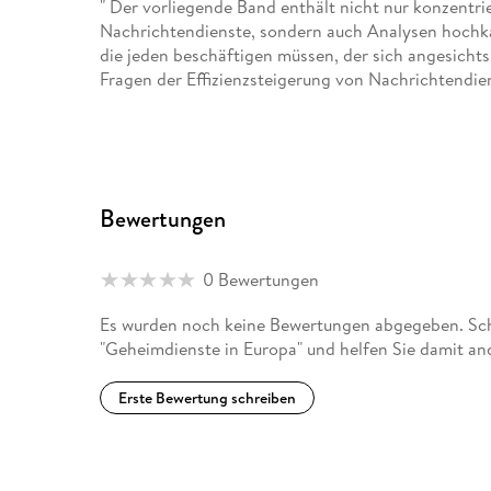
" Der vorliegende Band enthält nicht nur konzentri
Nachrichtendienste, sondern auch Analysen hochka
die jeden beschäftigen müssen, der sich angesich
Fragen der Effizienzsteigerung von Nachrichtendie
ausreichender demokratischer Kontrolle befasst. 
interessanten Beiträge würde es verdienen, dass
und Gedankengängen sehr detailliert beschäftigt.
der Beiträge verbietet es darüber hinaus, den eine
Politische Studien - Zweimonatszeitschrift für Pol
Bewertungen
0 Bewertungen
" [. . .] dieses Buch [ist] sinnvoll, denn es stellt all 
angemessen zusammen. Und manche Beiträge wie et
Es wurden noch keine Bewertungen abgegeben. Schr
äußerer Sicherheit' leisten deutlich mehr. " www. 
"Geheimdienste in Europa" und helfen Sie damit an
Erste Bewertung schreiben
" Das Buch kann dazu beitragen, die Arbeit der ge
zu betrachten, denn ohne solide und möglichst real
einschließt, was nicht öffentlich zugänglich ist, ka