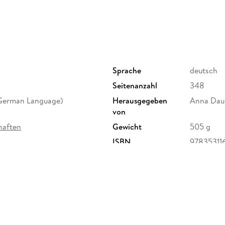
Herausforderungen für Nachrichtendienste und
demokratische Kontrolle von Nachrichtendienst
von EU-Intelligence durch das Europäische Pa
Sprache
deutsch
Seitenanzahl
348
(German Language)
Herausgegeben
Anna Dau
von
haften
Gewicht
505 g
ISBN
97835311
ervice Center GmbH,
erg,
ure.com