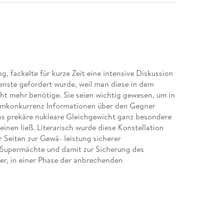
, fackelte für kurze Zeit eine intensive Diskussion
enste gefordert wurde, weil man diese in dem
ht mehr benötige. Sie seien wichtig gewesen, um in
temkonkurrenz Informationen über den Gegner
 das prekäre nukleare Gleichgewicht ganz besondere
en ließ. Literarisch wurde diese Konstellation
 Seiten zur Gewä- leistung sicherer
 Supermächte und damit zur Sicherung des
er, in einer Phase der anbrechenden
de der Geschichte geprägt sein sollte, seien die
r keineswegs überraschend. Denn mit dem Ende des
nkonkurrenz keineswegs an ihr Ende gekommen. Und
artungen einer stabileren und kalkulierbareren
erhältnis von Wirtschaft und Politik