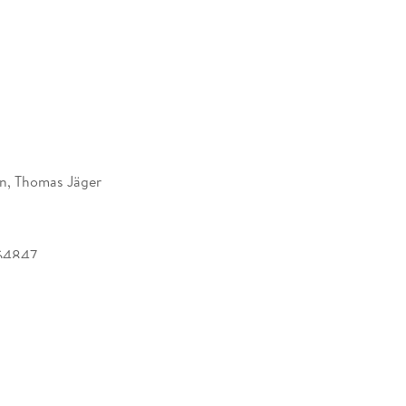
 Sicherheitsbehörden in Europa1. - Die
en im internationalen Vergleich. - Die Kontrolle
rlament.
n, Thomas Jäger
64847