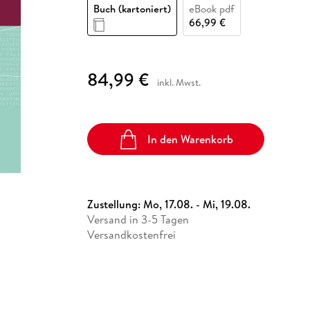
Fremdsprachige Bücher
Buch (kartoniert)
eBook pdf
n Lernhilfen
 Jugendbücher
eiber
Hörbuch Downloads im Bundle
cher
 Vergleich
 Puzzlezubehör
Lernen
New Adult
STABILO
66,99 €
Taschenbücher
hilfen
hriller
 Backen
er
lender
Ratgeber
op
hriller
Romance
84,99 €
Sachbücher
inkl. Mwst.
precher:innen
Science Fiction
Fremdsprachige Bücher
In den Warenkorb
Zustellung:
Mo, 17.08. - Mi, 19.08.
Versand in 3-5 Tagen
Versandkostenfrei