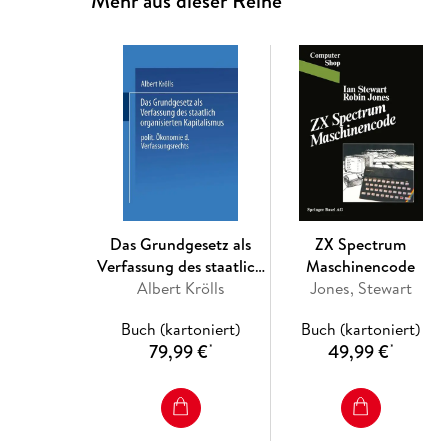
Mehr aus dieser Reihe
Das Grundgesetz als
ZX Spectrum
Verfassung des staatlich
Maschinencode
organisierten
Albert Krölls
Jones, Stewart
Kapitalismus
Buch (kartoniert)
Buch (kartoniert)
79,99 €
49,99 €
*
*