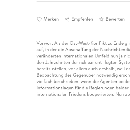
Merken
Empfehlen
Bewerten
Vorwort Als der Ost-West-Konflikt zu Ende ging
auf, in der die Abschaffung der Nachrichtendi
veränderten internationalen Umfeld nun ja nic
den Jahrzehnten der nuklear unt- legten Sys
bereitzustellen, vor allem auch deshalb, weil
Beobachtung des Gegenüber notwendig erschein
vielfach beschrieben, wenn die Agenten beider
Informationslagen für die Regierungen beider
internationalen Friedens kooperierten. Nun ab
internationalen Kooperation, die sogar vom En
Dienste überflüssig. Es kam anders, und zwa
Ost-West-Konflikts waren Politik und Staate
ganz im Gegensatz zu den damals gehegten Erw
Weltordnung war zu beobachten, wie sich das V