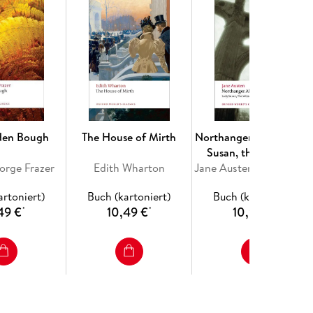
den Bough
The House of Mirth
Northanger Abbey, Lad
Susan, the Watsons,
orge Frazer
Edith Wharton
Sanditon
Jane Austen, Claudia L Johns
artoniert)
Buch (kartoniert)
Buch (kartoniert)
49 €
10,49 €
10,99 €
*
*
*