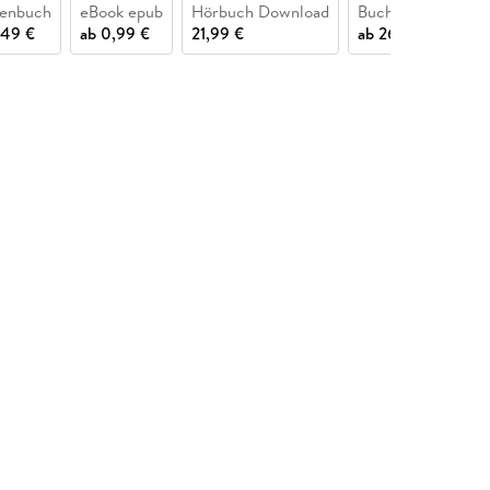
henbuch
eBook epub
Hörbuch Download
Buch (gebunden)
,49 €
ab
0,99 €
21,99 €
ab
26,49 €