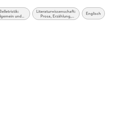
Belletristik:
Literaturwissenschaft:
Englisch
llgemein und
Prosa, Erzählung,
erarisch, nicht
Roman, Autoren
nach Genre