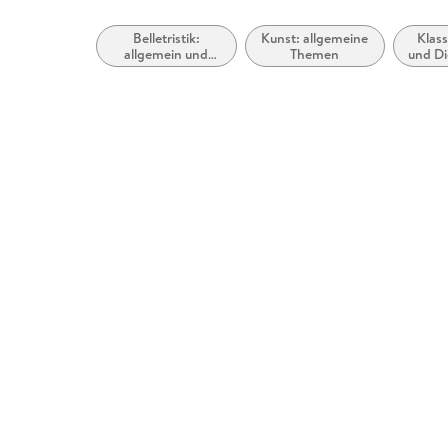
Belletristik:
Kunst: allgemeine
Klass
allgemein und
Themen
und Di
literarisch
d
Jah