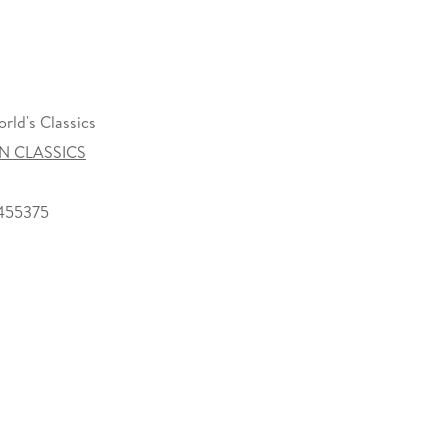
rld's Classics
N CLASSICS
455375