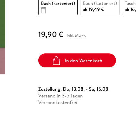
Fremdsprachige Bücher
Buch (kartoniert)
Buch (kartoniert)
Tasc
n Lernhilfen
 Jugendbücher
eiber
Hörbuch Downloads im Bundle
cher
 Vergleich
 Puzzlezubehör
Lernen
New Adult
STABILO
ab
19,49 €
ab
16
Taschenbücher
hilfen
hriller
 Backen
er
lender
Ratgeber
op
hriller
Romance
19,90 €
inkl. Mwst.
Sachbücher
precher:innen
Science Fiction
Fremdsprachige Bücher
In den Warenkorb
Zustellung:
Do, 13.08. - Sa, 15.08.
Versand in 3-5 Tagen
Versandkostenfrei