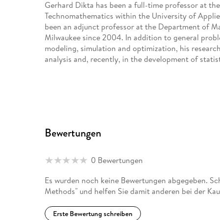
Gerhard Dikta has been a full-time professor at t
Technomathematics within the University of Applie
been an adjunct professor at the Department of Ma
Milwaukee since 2004. In addition to general proble
modeling, simulation and optimization, his research
analysis and, recently, in the development of statis
Marsel Scheer has been a data scientist at Bayer A
software development at Myriad International Gmb
years and worked as a biometrician in diabetes res
His research interests are in statistical learning a
Bewertungen
software development.
0 Bewertungen
Es wurden noch keine Bewertungen abgegeben. Schr
Methods" und helfen Sie damit anderen bei der Ka
Erste Bewertung schreiben