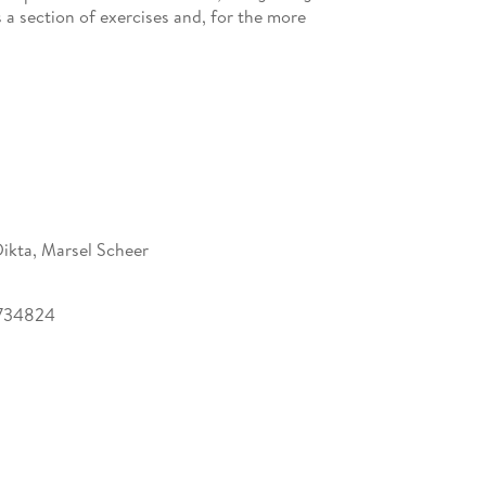
a section of exercises and, for the more
th rigorous proofs. The intended audience is
nowledge of probability theory and mathematical
ikta, Marsel Scheer
he classical bootstrap. - Bootstrap based tests. -
 generalized linear models. -
boot
package. -
s i
734824
 Info. - Notation and References. - Index.