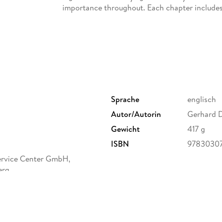
importance throughout. Each chapter includes 
mathematically inclined readers, concludes wi
graduate students who already have a prior k
statistics.
Sprache
englisch
Autor/Autorin
Gerhard D
Inhaltsverzeichnis
Introduction. - Generating random numbers. - T
Gewicht
417 g
Regression analysis. - Goodness of fit test for
ISBN
9783030
mTool
package. -
boot GOF
package. - Session
ervice Center GmbH,
erg,
ure.com