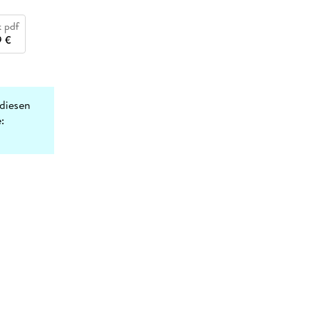
 pdf
9 €
diesen
: