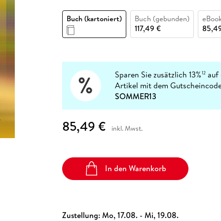
Fremdsprachige Bücher
n Lernhilfen
 Jugendbücher
eiber
Hörbuch Downloads im Bundle
cher
 Vergleich
 Puzzlezubehör
Lernen
New Adult
STABILO
Taschenbücher
Buch (kartoniert)
Buch (gebunden)
eBook
hilfen
hriller
 Backen
er
lender
Ratgeber
117,49 €
85,4
op
hriller
Romance
Sachbücher
precher:innen
Science Fiction
Sparen Sie zusätzlich 13%
auf 
12
Artikel mit dem Gutscheincode
Fremdsprachige Bücher
SOMMER13
85,49 €
inkl. Mwst.
In den Warenkorb
Zustellung:
Mo, 17.08. - Mi, 19.08.