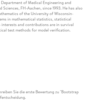
he Department of Medical Engineering and
d Sciences, FH-Aachen, since 1993. He has also
thematics of the University of Wisconsin-
ms in mathematical statistics, statistical
 interests and contributions are in survival
tical test methods for model verification.
G since 2019. He was head of biostatistics and
H (formerly Sividon Diagnostics GmbH) for 5
earch at the German Diabetes Center for 6 years.
nd modeling, machine learning, simulation and
eiben Sie die erste Bewertung zu "Bootstrap
ufentscheidung.