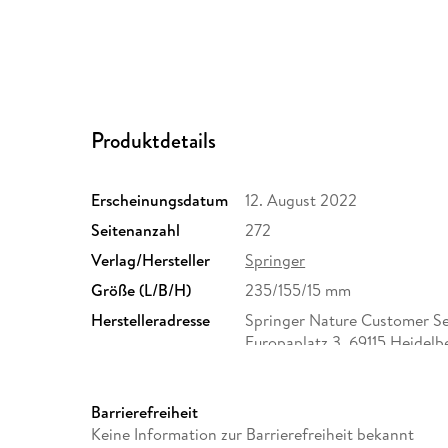
Produktdetails
Erscheinungsdatum
12. August 2022
Seitenanzahl
272
Verlag/Hersteller
Springer
Größe (L/B/H)
235/155/15 mm
Herstelleradresse
Springer Nature Customer S
Europaplatz 3, 69115 Heidelb
ProductSafety@springernat
Barrierefreiheit
Keine Information zur Barrierefreiheit bekannt