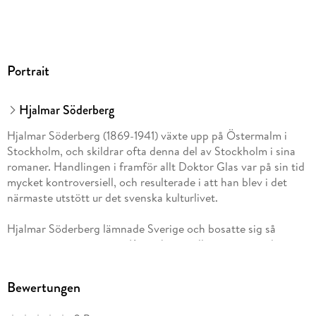
Portrait
Hjalmar Söderberg
Hjalmar Söderberg (1869-1941) växte upp på Östermalm i
Stockholm, och skildrar ofta denna del av Stockholm i sina
romaner. Handlingen i framför allt Doktor Glas var på sin tid
mycket kontroversiell, och resulterade i att han blev i det
närmaste utstött ur det svenska kulturlivet.
Hjalmar Söderberg lämnade Sverige och bosatte sig så
småningom permanent i Köpenhamn tillsammans med sin
danska familj. Han dog 1941 under den tyska ockupationen av
Danmark.
Bewertungen