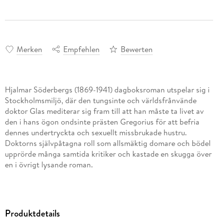
Merken
Empfehlen
Bewerten
Hjalmar Söderbergs (1869-1941) dagboksroman utspelar sig i
Stockholmsmiljö, där den tungsinte och världsfrånvände
doktor Glas mediterar sig fram till att han måste ta livet av
den i hans ögon ondsinte prästen Gregorius för att befria
dennes undertryckta och sexuellt missbrukade hustru.
Doktorns självpåtagna roll som allsmäktig domare och bödel
upprörde många samtida kritiker och kastade en skugga över
en i övrigt lysande roman.
"Romanen om Doktor Glas 1905 är däremot ett fulländat
mästerverk."
Göran Hägg, Den Svenska Litteraturhistorien.
Produktdetails