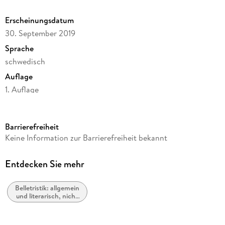
Erscheinungsdatum
30. September 2019
Sprache
schwedisch
Auflage
1. Auflage
Seitenanzahl
116
Barrierefreiheit
Autor/Autorin
Keine Information zur Barrierefreiheit bekannt
Hjalmar Söderberg
Verlag/Hersteller
Entdecken Sie mehr
Kjell Håkansson Förlag
Belletristik: allgemein
Produktart
und literarisch, nicht
kartoniert
nach Genre
Gewicht