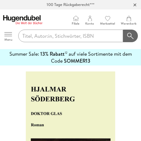
100 Tage Rückgaberecht***
Abholung in über 100 Filialen
Filiale
Konto
Merkzettel
Warenkorb
Hugendubel
Menu
Summer Sale:
13% Rabatt
auf viele Sortimente mit dem
12
mehr
Code
SOMMER13
erfahren